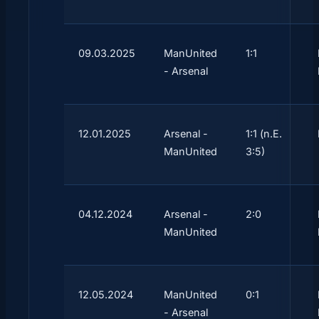
09.03.2025
ManUnited
1:1
- Arsenal
12.01.2025
Arsenal -
1:1 (n.E.
ManUnited
3:5)
04.12.2024
Arsenal -
2:0
ManUnited
12.05.2024
ManUnited
0:1
- Arsenal