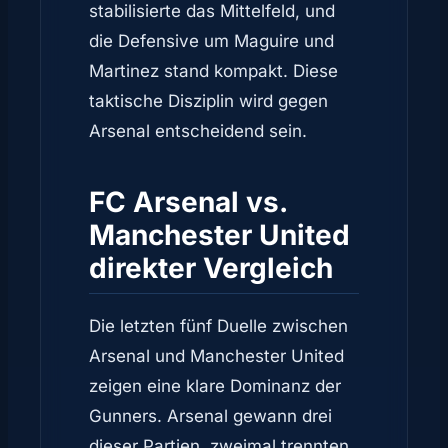
stabilisierte das Mittelfeld, und
die Defensive um Maguire und
Martinez stand kompakt. Diese
taktische Disziplin wird gegen
Arsenal entscheidend sein.
FC Arsenal vs.
Manchester United
direkter Vergleich
Die letzten fünf Duelle zwischen
Arsenal und Manchester United
zeigen eine klare Dominanz der
Gunners. Arsenal gewann drei
dieser Partien, zweimal trennten