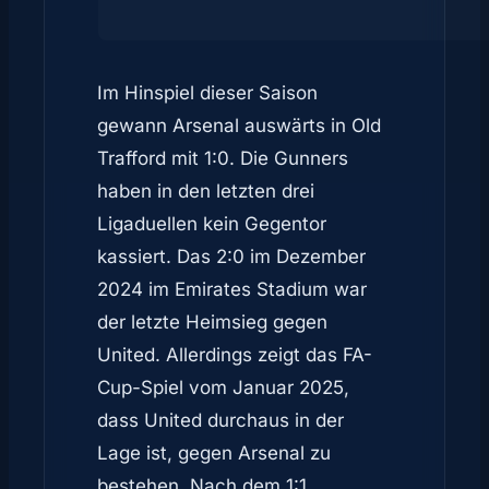
Im Hinspiel dieser Saison
gewann Arsenal auswärts in Old
Trafford mit 1:0. Die Gunners
haben in den letzten drei
Ligaduellen kein Gegentor
kassiert. Das 2:0 im Dezember
2024 im Emirates Stadium war
der letzte Heimsieg gegen
United. Allerdings zeigt das FA-
Cup-Spiel vom Januar 2025,
dass United durchaus in der
Lage ist, gegen Arsenal zu
bestehen. Nach dem 1:1