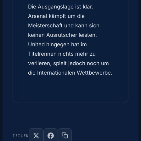
Die Ausgangslage ist klar:
Arsenal kämpft um die
Meisterschaft und kann sich
keinen Ausrutscher leisten.
United hingegen hat im
Titelrennen nichts mehr zu
verlieren, spielt jedoch noch um
die Internationalen Wettbewerbe.
TEILEN