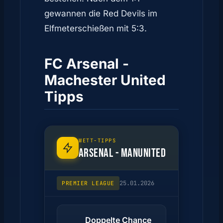
gewannen die Red Devils im
Elfmeterschießen mit 5:3.
FC Arsenal -
Machester United
Tipps
WETT-TIPPS
ARSENAL - MANUNITED
25.01.2026
PREMIER LEAGUE
Doppelte Chance