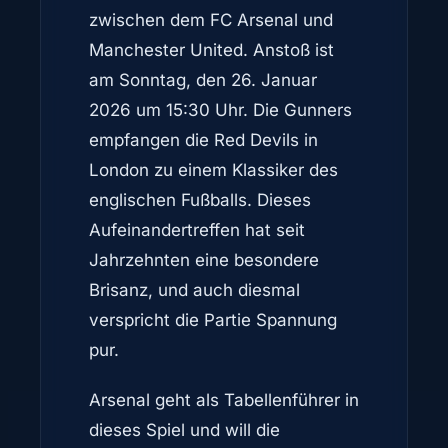
zwischen dem FC Arsenal und
Manchester United. Anstoß ist
am Sonntag, den 26. Januar
2026 um 15:30 Uhr. Die Gunners
empfangen die Red Devils in
London zu einem Klassiker des
englischen Fußballs. Dieses
Aufeinandertreffen hat seit
Jahrzehnten eine besondere
Brisanz, und auch diesmal
verspricht die Partie Spannung
pur.
Arsenal geht als Tabellenführer in
dieses Spiel und will die