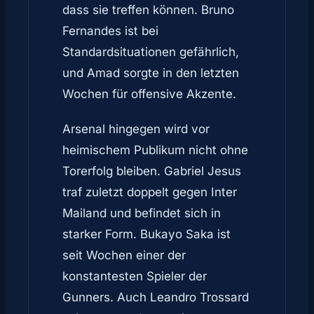
dass sie treffen können. Bruno
Fernandes ist bei
Standardsituationen gefährlich,
und Amad sorgte in den letzten
Wochen für offensive Akzente.
Arsenal hingegen wird vor
heimischem Publikum nicht ohne
Torerfolg bleiben. Gabriel Jesus
traf zuletzt doppelt gegen Inter
Mailand und befindet sich in
starker Form. Bukayo Saka ist
seit Wochen einer der
konstantesten Spieler der
Gunners. Auch Leandro Trossard