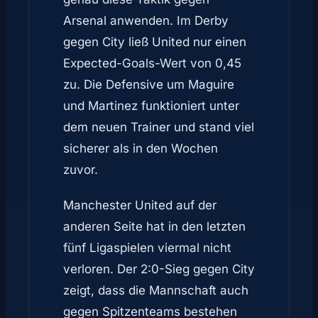
Arsenal anwenden. Im Derby
gegen City ließ United nur einen
Expected-Goals-Wert von 0,45
zu. Die Defensive um Maguire
und Martinez funktioniert unter
dem neuen Trainer und stand viel
sicherer als in den Wochen
zuvor.
Manchester United auf der
anderen Seite hat in den letzten
fünf Ligaspielen viermal nicht
verloren. Der 2:0-Sieg gegen City
zeigt, dass die Mannschaft auch
gegen Spitzenteams bestehen