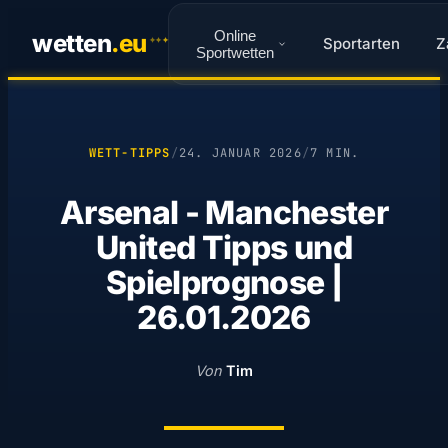
Online
wetten
.
eu
Sportarten
Z
✦
✦
✦
Sportwetten
WETT-TIPPS
/
24. JANUAR 2026
/
7 MIN.
Arsenal - Manchester
United Tipps und
Spielprognose |
26.01.2026
Von
Tim