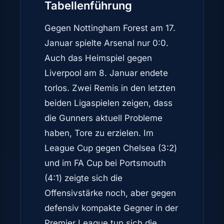
Tabellenführung
Gegen Nottingham Forest am 17.
Januar spielte Arsenal nur 0:0.
Auch das Heimspiel gegen
Liverpool am 8. Januar endete
torlos. Zwei Remis in den letzten
beiden Ligaspielen zeigen, dass
die Gunners aktuell Probleme
haben, Tore zu erzielen. Im
League Cup gegen Chelsea (3:2)
und im FA Cup bei Portsmouth
(4:1) zeigte sich die
Offensivstärke noch, aber gegen
defensiv kompakte Gegner in der
Premier League tun sich die