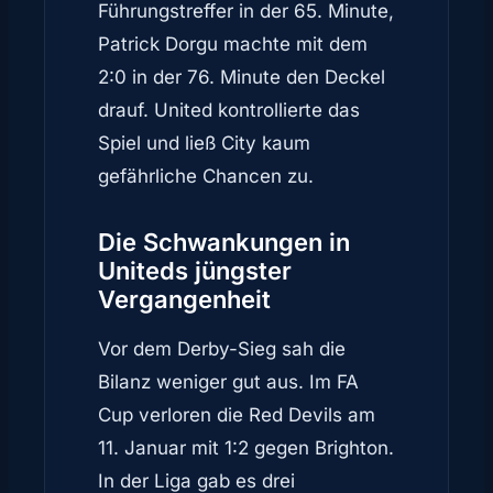
Führungstreffer in der 65. Minute,
Patrick Dorgu machte mit dem
2:0 in der 76. Minute den Deckel
drauf. United kontrollierte das
Spiel und ließ City kaum
gefährliche Chancen zu.
Die Schwankungen in
Uniteds jüngster
Vergangenheit
Vor dem Derby-Sieg sah die
Bilanz weniger gut aus. Im FA
Cup verloren die Red Devils am
11. Januar mit 1:2 gegen Brighton.
In der Liga gab es drei