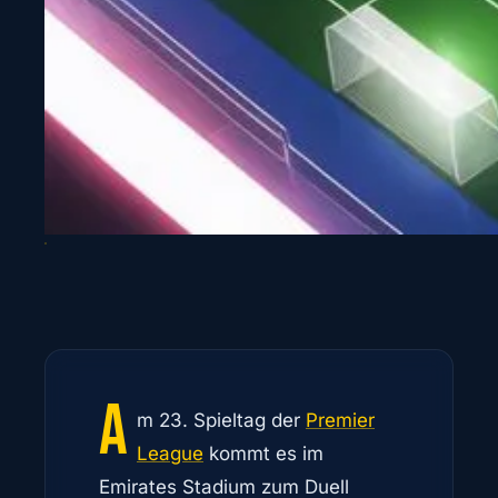
A
m 23. Spieltag der
Premier
League
kommt es im
Emirates Stadium zum Duell