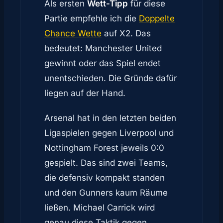
Als ersten
Wett-Tipp
für diese
Partie empfehle ich die
Doppelte
Chance Wette
auf X2. Das
bedeutet: Manchester United
gewinnt oder das Spiel endet
unentschieden. Die Gründe dafür
liegen auf der Hand.
Arsenal hat in den letzten beiden
Ligaspielen gegen Liverpool und
Nottingham Forest jeweils 0:0
gespielt. Das sind zwei Teams,
die defensiv kompakt standen
und den Gunners kaum Räume
ließen. Michael Carrick wird
genau diese Taktik gegen