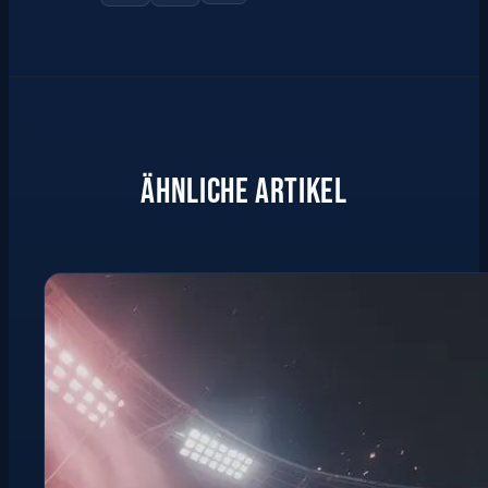
ÄHNLICHE ARTIKEL