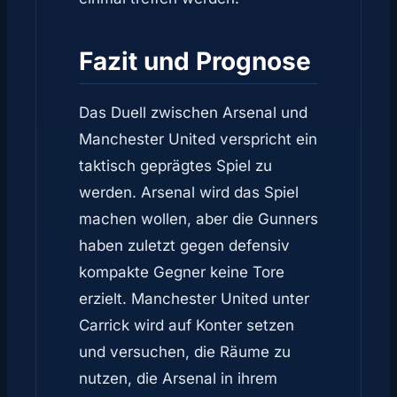
Fazit und Prognose
Das Duell zwischen Arsenal und
Manchester United verspricht ein
taktisch geprägtes Spiel zu
werden. Arsenal wird das Spiel
machen wollen, aber die Gunners
haben zuletzt gegen defensiv
kompakte Gegner keine Tore
erzielt. Manchester United unter
Carrick wird auf Konter setzen
und versuchen, die Räume zu
nutzen, die Arsenal in ihrem