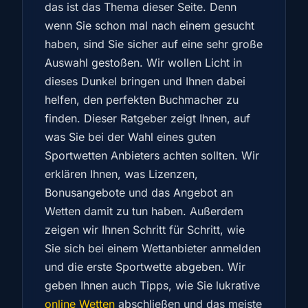
das ist das Thema dieser Seite. Denn
wenn Sie schon mal nach einem gesucht
haben, sind Sie sicher auf eine sehr große
Auswahl gestoßen. Wir wollen Licht in
dieses Dunkel bringen und Ihnen dabei
helfen, den perfekten Buchmacher zu
finden. Dieser Ratgeber zeigt Ihnen, auf
was Sie bei der Wahl eines guten
Sportwetten Anbieters achten sollten. Wir
erklären Ihnen, was Lizenzen,
Bonusangebote und das Angebot an
Wetten damit zu tun haben. Außerdem
zeigen wir Ihnen Schritt für Schritt, wie
Sie sich bei einem Wettanbieter anmelden
und die erste Sportwette abgeben. Wir
geben Ihnen auch Tipps, wie Sie lukrative
online Wetten
abschließen und das meiste