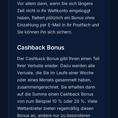
Vor allem dann, wenn Sie sich längere
Zeit nicht in Ihr Wettkonto eingeloggt
haben, flattert plötzlich ein Bonus ohne
Einzahlung per E-Mail in Ihr Postfach und
Sie können ihn sich sichern.
Cashback Bonus
Der Cashback Bonus gibt Ihnen einen Teil
Ihrer Verluste wieder. Dazu werden alle
Verluste, die Sie im Laufe einer Woche
oder eines Monats gesammelt haben,
zusammengerechnet. Sie erhalten dann
auf die Summe einen Cashback Bonus
von zum Beispiel 10 % oder 20 %. Viele
Wettanbieter bieten regelmäßig diesen
Bonus an, andere nur zu besonderen