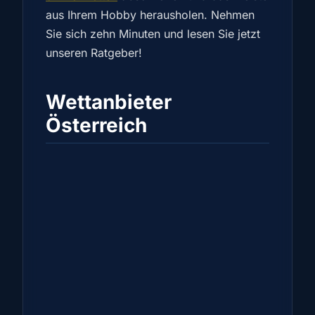
aus Ihrem Hobby herausholen. Nehmen
Sie sich zehn Minuten und lesen Sie jetzt
unseren Ratgeber!
Wettanbieter
Österreich