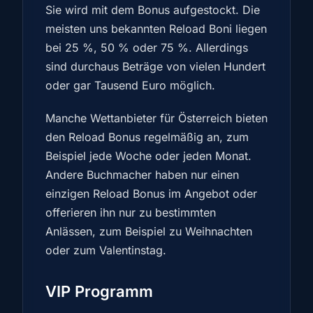
Sie wird mit dem Bonus aufgestockt. Die
meisten uns bekannten Reload Boni liegen
bei 25 %, 50 % oder 75 %. Allerdings
sind durchaus Beträge von vielen Hundert
oder gar Tausend Euro möglich.
Manche Wettanbieter für Österreich bieten
den Reload Bonus regelmäßig an, zum
Beispiel jede Woche oder jeden Monat.
Andere Buchmacher haben nur einen
einzigen Reload Bonus im Angebot oder
offerieren ihn nur zu bestimmten
Anlässen, zum Beispiel zu Weihnachten
oder zum Valentinstag.
VIP Programm