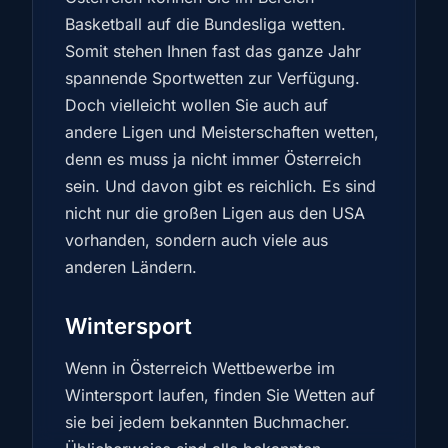
Basketball auf die Bundesliga wetten.
Somit stehen Ihnen fast das ganze Jahr
spannende Sportwetten zur Verfügung.
Doch vielleicht wollen Sie auch auf
andere Ligen und Meisterschaften wetten,
denn es muss ja nicht immer Österreich
sein. Und davon gibt es reichlich. Es sind
nicht nur die großen Ligen aus den USA
vorhanden, sondern auch viele aus
anderen Ländern.
Wintersport
Wenn in Österreich Wettbewerbe im
Wintersport laufen, finden Sie Wetten auf
sie bei jedem bekannten Buchmacher.