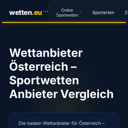
Online
wetten
.
eu
Sportarten
Z
✦
✦
✦
Sportwetten
Wettanbieter
Österreich –
Sportwetten
Anbieter Vergleich
Die besten Wettanbieter für Österreich –