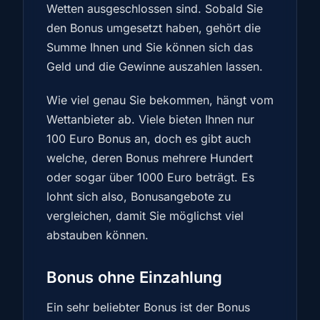
Wetten ausgeschlossen sind. Sobald Sie
den Bonus umgesetzt haben, gehört die
Summe Ihnen und Sie können sich das
Geld und die Gewinne auszahlen lassen.
Wie viel genau Sie bekommen, hängt vom
Wettanbieter ab. Viele bieten Ihnen nur
100 Euro Bonus an, doch es gibt auch
welche, deren Bonus mehrere Hundert
oder sogar über 1000 Euro beträgt. Es
lohnt sich also, Bonusangebote zu
vergleichen, damit Sie möglichst viel
abstauben können.
Bonus ohne Einzahlung
Ein sehr beliebter Bonus ist der Bonus