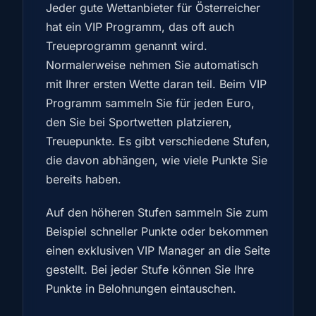
Jeder gute Wettanbieter für Österreicher
hat ein VIP Programm, das oft auch
Treueprogramm genannt wird.
Normalerweise nehmen Sie automatisch
mit Ihrer ersten Wette daran teil. Beim VIP
Programm sammeln Sie für jeden Euro,
den Sie bei Sportwetten platzieren,
Treuepunkte. Es gibt verschiedene Stufen,
die davon abhängen, wie viele Punkte Sie
bereits haben.
Auf den höheren Stufen sammeln Sie zum
Beispiel schneller Punkte oder bekommen
einen exklusiven VIP Manager an die Seite
gestellt. Bei jeder Stufe können Sie Ihre
Punkte in Belohnungen eintauschen.