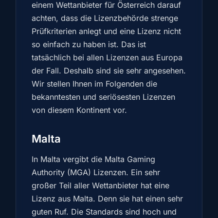
einem Wettanbieter für Österreich darauf
achten, dass die Lizenzbehörde strenge
Prüfkriterien anlegt und eine Lizenz nicht
so einfach zu haben ist. Das ist
tatsächlich bei allen Lizenzen aus Europa
der Fall. Deshalb sind sie sehr angesehen.
Wir stellen Ihnen im Folgenden die
bekanntesten und seriösesten Lizenzen
von diesem Kontinent vor.
Malta
In Malta vergibt die Malta Gaming
Authority (MGA) Lizenzen. Ein sehr
großer Teil aller Wettanbieter hat eine
Lizenz aus Malta. Denn sie hat einen sehr
guten Ruf. Die Standards sind hoch und