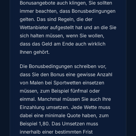
Bonusangebote auch klingen, Sie sollten
immer beachten, dass Bonusbedingungen
gelten. Das sind Regeln, die der
Wettanbieter aufgestellt hat und an die Sie
sich halten müssen, wenn Sie wollen,
dass das Geld am Ende auch wirklich
Ihnen gehört.
Die Bonusbedingungen schreiben vor,
dass Sie den Bonus eine gewisse Anzahl
von Malen bei Sportwetten einsetzen
müssen, zum Beispiel fünfmal oder
einmal. Manchmal müssen Sie auch Ihre
Einzahlung umsetzen. Jede Wette muss
dabei eine minimale Quote haben, zum
Beispiel 1,80. Das Umsetzen muss
innerhalb einer bestimmten Frist