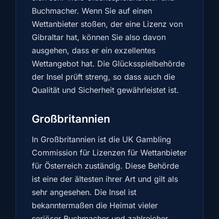
Buchmacher. Wenn Sie auf einen
Wettanbieter stoßen, der eine Lizenz von
Gibraltar hat, können Sie also davon
ausgehen, dass er ein exzellentes
Wettangebot hat. Die Glücksspielbehörde
der Insel prüft streng, so dass auch die
Qualität und Sicherheit gewährleistet ist.
Großbritannien
In Großbritannien ist die UK Gambling
Commission für Lizenzen für Wettanbieter
für Österreich zuständig. Diese Behörde
ist eine der ältesten ihrer Art und gilt als
sehr angesehen. Die Insel ist
bekanntermaßen die Heimat vieler
seriöser Buchmacher und zahlreicher