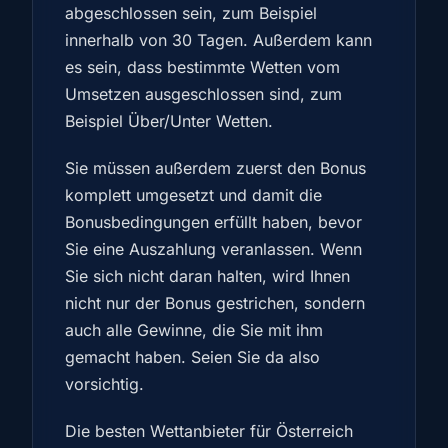
abgeschlossen sein, zum Beispiel
innerhalb von 30 Tagen. Außerdem kann
es sein, dass bestimmte Wetten vom
Umsetzen ausgeschlossen sind, zum
Beispiel Über/Unter Wetten.
Sie müssen außerdem zuerst den Bonus
komplett umgesetzt und damit die
Bonusbedingungen erfüllt haben, bevor
Sie eine Auszahlung veranlassen. Wenn
Sie sich nicht daran halten, wird Ihnen
nicht nur der Bonus gestrichen, sondern
auch alle Gewinne, die Sie mit ihm
gemacht haben. Seien Sie da also
vorsichtig.
Die besten Wettanbieter für Österreich