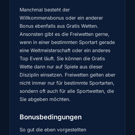
Manchmal besteht der
Willkommensbonus oder ein anderer
Bonus ebenfalls aus Gratis Wetten.
Ansonsten gibt es die Freiwetten gerne,
wenn in einer bestimmten Sportart gerade
eine Weltmeisterschaft oder ein anderes
Top Event läuft. Sie können die Gratis
Wette dann nur auf Spiele aus dieser
Disziplin einsetzen. Freiwetten gelten aber
nicht immer nur für bestimmte Sportarten,
sondern oft auch für alle Sportwetten, die
Sie abgeben möchten.
Bonusbedingungen
So gut die eben vorgestellten