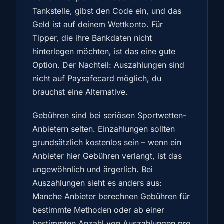
Tankstelle, gibst den Code ein, und das
Geld ist auf deinem Wettkonto. Für
Tipper, die ihre Bankdaten nicht
hinterlegen möchten, ist das eine gute
Option. Der Nachteil: Auszahlungen sind
nicht auf Paysafecard möglich, du
brauchst eine Alternative.
Gebühren sind bei seriösen Sportwetten-
Anbietern selten. Einzahlungen sollten
grundsätzlich kostenlos sein – wenn ein
Anbieter hier Gebühren verlangt, ist das
ungewöhnlich und ärgerlich. Bei
Auszahlungen sieht es anders aus:
Manche Anbieter berechnen Gebühren für
bestimmte Methoden oder ab einer
bestimmten Anzahl von Auszahlungen pro