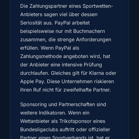
Die Zahlungspartner eines Sportwetten-
Anbieters sagen viel über dessen
Seriosität aus. PayPal arbeitet
beispielsweise nur mit Buchmachern
zusammen, die strenge Anforderungen
erfüllen. Wenn PayPal als
Zahlungsmethode angeboten wird, hat
der Anbieter eine intensive Prüfung
durchlaufen. Gleiches gilt für Klarna oder
Apple Pay. Diese Unternehmen riskieren
ihren Ruf nicht für zweifelhafte Partner.
Sponsoring und Partnerschaften sind
weitere Indikatoren. Wenn ein
Wettanbieter als Trikotsponsor eines
Bundesligaclubs auftritt oder offizieller
Partner eines Sportverbands ist, hat er