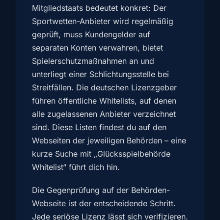
Mitgliedstaats bedeutet konkret: Der
Sportwetten-Anbieter wird regelmäßig
geprüft, muss Kundengelder auf
separaten Konten verwahren, bietet
Spielerschutzmaßnahmen an und
unterliegt einer Schlichtungsstelle bei
Streitfällen. Die deutschen Lizenzgeber
führen öffentliche Whitelists, auf denen
alle zugelassenen Anbieter verzeichnet
sind. Diese Listen findest du auf den
Webseiten der jeweiligen Behörden – eine
kurze Suche mit „Glücksspielbehörde
Whitelist“ führt dich hin.
Die Gegenprüfung auf der Behörden-
Webseite ist der entscheidende Schritt.
Jede seriöse Lizenz lässt sich verifizieren.