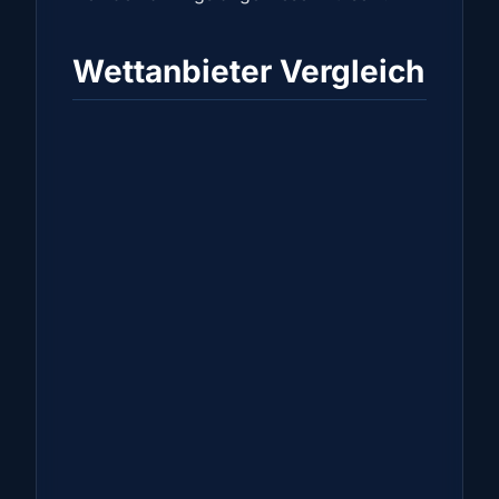
Wettanbieter Vergleich