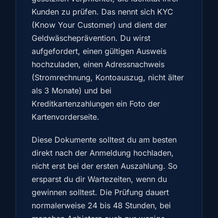
Kunden zu prüfen. Das nennt sich KYC
(Know Your Customer) und dient der
Geldwäscheprävention. Du wirst
aufgefordert, einen gültigen Ausweis
hochzuladen, einen Adressnachweis
(Stromrechnung, Kontoauszug, nicht älter
als 3 Monate) und bei
Kreditkartenzahlungen ein Foto der
Kartenvorderseite.
Diese Dokumente solltest du am besten
direkt nach der Anmeldung hochladen,
nicht erst bei der ersten Auszahlung. So
ersparst du dir Wartezeiten, wenn du
gewinnen solltest. Die Prüfung dauert
normalerweise 24 bis 48 Stunden, bei