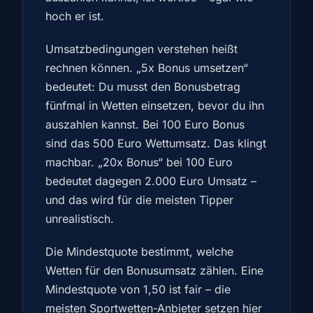
hoch er ist.
Umsatzbedingungen verstehen heißt
rechnen können. „5x Bonus umsetzen“
bedeutet: Du musst den Bonusbetrag
fünfmal in Wetten einsetzen, bevor du ihn
auszahlen kannst. Bei 100 Euro Bonus
sind das 500 Euro Wettumsatz. Das klingt
machbar. „20x Bonus“ bei 100 Euro
bedeutet dagegen 2.000 Euro Umsatz –
und das wird für die meisten Tipper
unrealistisch.
Die Mindestquote bestimmt, welche
Wetten für den Bonusumsatz zählen. Eine
Mindestquote von 1,50 ist fair – die
meisten Sportwetten-Anbieter setzen hier