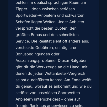
buhlen im deutschsprachigen Raum um
Tipper – doch zwischen seriösen
Sportwetten-Anbietern und schwarzen
Schafen liegen Welten. Jeder Anbieter
verspricht die besten Quoten, den
größten Bonus und den schnellsten
Service. Die Realität sieht oft anders aus:
versteckte Gebühren, unmögliche
Bonusbedingungen oder
Auszahlungsprobleme. Dieser Ratgeber
gibt dir die Werkzeuge an die Hand, mit
denen du jeden Wettanbieter-Vergleich
selbst durchführen kannst. Am Ende weißt
du genau, worauf es ankommt und wie du
seriöse von unseriösen Sportwetten-
Anbietern unterscheidest – ohne auf
fremde Rankings angewiesen zu sein.