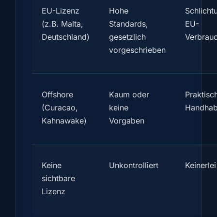
EU-Lizenz
Hohe
Schlicht
(z.B. Malta,
Standards,
EU-
Deutschland)
gesetzlich
Verbrauc
vorgeschrieben
Offshore
Kaum oder
Praktisc
(Curacao,
keine
Handha
Kahnawake)
Vorgaben
Keine
Unkontrolliert
Keinerle
sichtbare
Lizenz