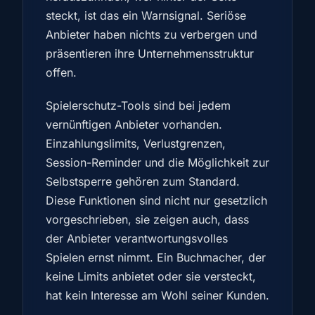
steckt, ist das ein Warnsignal. Seriöse
Anbieter haben nichts zu verbergen und
präsentieren ihre Unternehmensstruktur
offen.
Spielerschutz-Tools sind bei jedem
vernünftigen Anbieter vorhanden.
Einzahlungslimits, Verlustgrenzen,
Session-Reminder und die Möglichkeit zur
Selbstsperre gehören zum Standard.
Diese Funktionen sind nicht nur gesetzlich
vorgeschrieben, sie zeigen auch, dass
der Anbieter verantwortungsvolles
Spielen ernst nimmt. Ein Buchmacher, der
keine Limits anbietet oder sie versteckt,
hat kein Interesse am Wohl seiner Kunden.