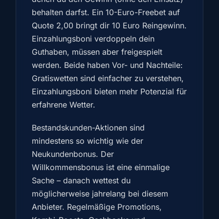
behalten darfst. Ein 10-Euro-Freebet auf
Quote 2,00 bringt dir 10 Euro Reingewinn.
Einzahlungsboni verdoppeln dein
Guthaben, müssen aber freigespielt
werden. Beide haben Vor- und Nachteile:
Gratiswetten sind einfacher zu verstehen,
Einzahlungsboni bieten mehr Potenzial für
erfahrene Wetter.
Bestandskunden-Aktionen sind
mindestens so wichtig wie der
Neukundenbonus. Der
Willkommensbonus ist eine einmalige
Sache – danach wettest du
möglicherweise jahrelang bei diesem
Anbieter. Regelmäßige Promotions,