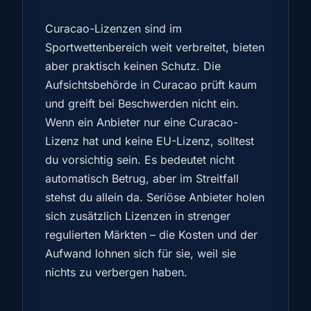
Curacao-Lizenzen sind im
Sportwettenbereich weit verbreitet, bieten
aber praktisch keinen Schutz. Die
Aufsichtsbehörde in Curacao prüft kaum
und greift bei Beschwerden nicht ein.
Wenn ein Anbieter nur eine Curacao-
Lizenz hat und keine EU-Lizenz, solltest
du vorsichtig sein. Es bedeutet nicht
automatisch Betrug, aber im Streitfall
stehst du allein da. Seriöse Anbieter holen
sich zusätzlich Lizenzen in strenger
regulierten Märkten – die Kosten und der
Aufwand lohnen sich für sie, weil sie
nichts zu verbergen haben.