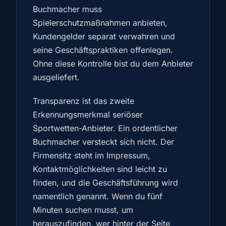
Buchmacher muss
Spielerschutzmaßnahmen anbieten,
Kundengelder separat verwahren und
seine Geschäftspraktiken offenlegen.
Ohne diese Kontrolle bist du dem Anbieter
ausgeliefert.
Transparenz ist das zweite
Erkennungsmerkmal seriöser
Sportwetten-Anbieter. Ein ordentlicher
Buchmacher versteckt sich nicht. Der
Firmensitz steht im Impressum,
Kontaktmöglichkeiten sind leicht zu
finden, und die Geschäftsführung wird
namentlich genannt. Wenn du fünf
Minuten suchen musst, um
herauszufinden, wer hinter der Seite