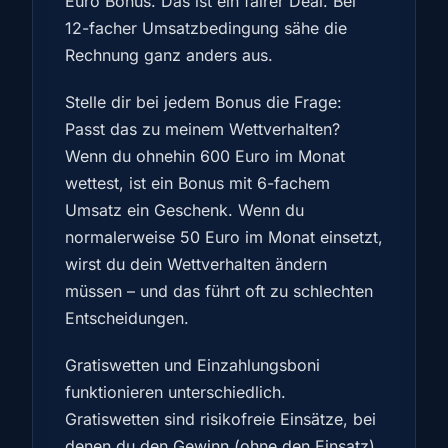
Euro Bonus. Das ist ein fairer Deal. Bei
12-facher Umsatzbedingung sähe die
Rechnung ganz anders aus.
Stelle dir bei jedem Bonus die Frage:
Passt das zu meinem Wettverhalten?
Wenn du ohnehin 600 Euro im Monat
wettest, ist ein Bonus mit 6-fachem
Umsatz ein Geschenk. Wenn du
normalerweise 50 Euro im Monat einsetzt,
wirst du dein Wettverhalten ändern
müssen – und das führt oft zu schlechten
Entscheidungen.
Gratiswetten und Einzahlungsboni
funktionieren unterschiedlich.
Gratiswetten sind risikofreie Einsätze, bei
denen du den Gewinn (ohne den Einsatz)