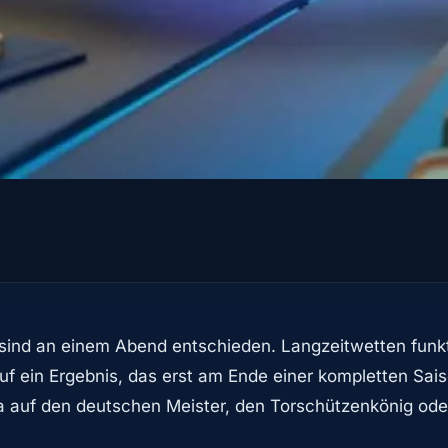
sind an einem Abend entschieden. Langzeitwetten funk
auf ein Ergebnis, das erst am Ende einer kompletten Sai
wa auf den deutschen Meister, den Torschützenkönig ode