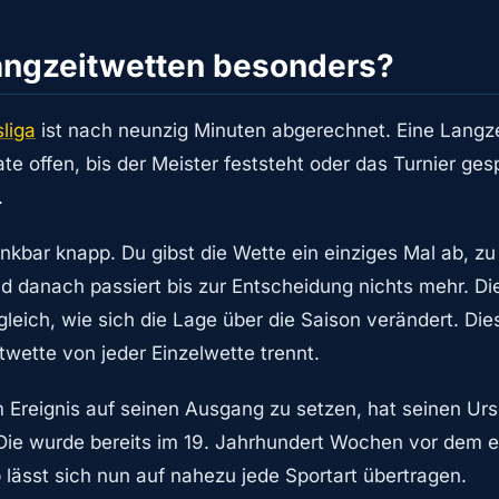
ngzeitwetten besonders?
liga
ist nach neunzig Minuten abgerechnet. Eine Langze
 offen, bis der Meister feststeht oder das Turnier gesp
.
enkbar knapp. Du gibst die Wette ein einziges Mal ab, zu
d danach passiert bis zur Entscheidung nichts mehr. Die
leich, wie sich die Lage über die Saison verändert. Die
itwette von jeder Einzelwette trennt.
m Ereignis auf seinen Ausgang zu setzen, hat seinen Urs
 Die wurde bereits im 19. Jahrhundert Wochen vor dem 
ip lässt sich nun auf nahezu jede Sportart übertragen.