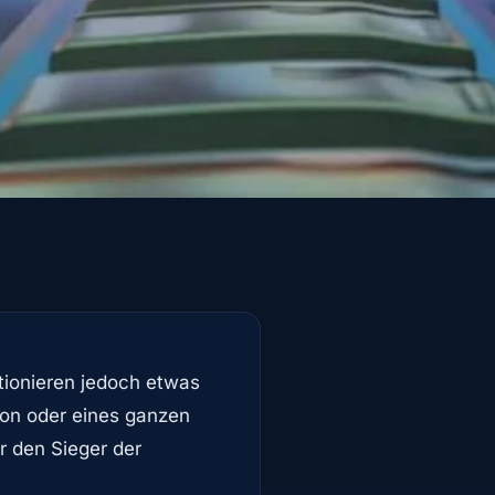
tionieren jedoch etwas
son oder eines ganzen
r den Sieger der