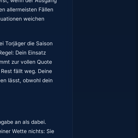
 erst, wenn der Ausgang
den allermeisten Fällen
Situationen weichen
i Torjäger die Saison
Regel: Dein Einsatz
ommt zur vollen Quote
 Rest fällt weg. Deine
ten lässt, obwohl dein
bgabe an als dabei.
einer Wette nichts: Sie