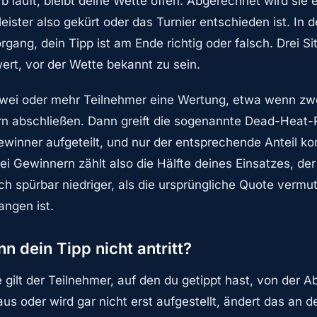
 läuft, bleibt deine Wette offen. Abgerechnet wird sie
 Meister also gekürt oder das Turnier entschieden ist. In 
organg, dein Tipp ist am Ende richtig oder falsch. Drei 
ert, vor der Wette bekannt zu sein.
wei oder mehr Teilnehmer eine Wertung, etwa wenn zwe
fern abschließen. Dann greift die sogenannte Dead-Heat-
Gewinner aufgeteilt, und nur der entsprechende Anteil k
i Gewinnern zählt also die Hälfte deines Einsatzes, der
ch spürbar niedriger, als die ursprüngliche Quote vermu
ngen ist.
n dein Tipp nicht antritt?
 gilt der Teilnehmer, auf den du getippt hast, von der A
 aus oder wird gar nicht erst aufgestellt, ändert das an d