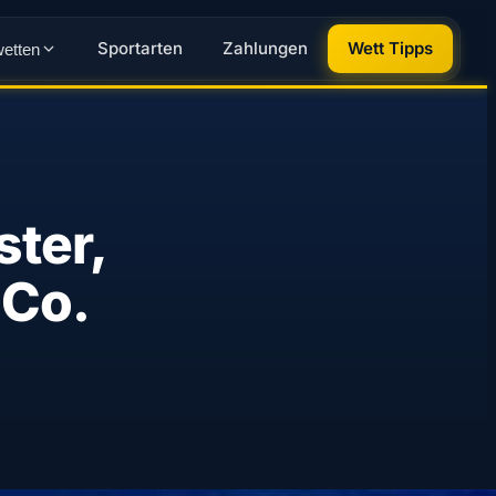
Sportarten
Zahlungen
Wett Tipps
wetten
ster,
 Co.