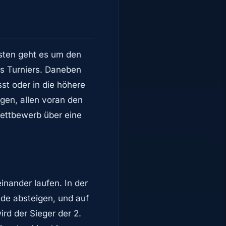
gsten geht es um den
es Turniers. Daneben
st oder in die höhere
ngen, allen voran den
Wettbewerb über eine
inander laufen. In der
nde absteigen, und auf
ird der Sieger der 2.