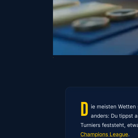
D
ie meisten Wetten 
anders: Du tippst 
Turniers feststeht, et
Champions League
.