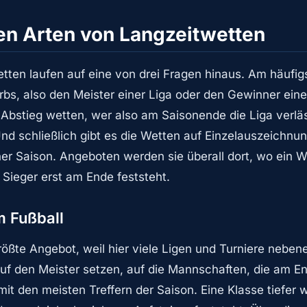
en Arten von Langzeitwetten
tten laufen auf eine von drei Fragen hinaus. Am häufi
bs, also den Meister einer Liga oder den Gewinner ein
 Abstieg wetten, wer also am Saisonende die Liga verläs
Und schließlich gibt es die Wetten auf Einzelauszeichnu
er Saison. Angeboten werden sie überall dort, wo ein 
r Sieger erst am Ende feststeht.
m Fußball
größte Angebot, weil hier viele Ligen und Turniere nebene
uf den Meister setzen, auf die Mannschaften, die am E
t den meisten Treffern der Saison. Eine Klasse tiefer w