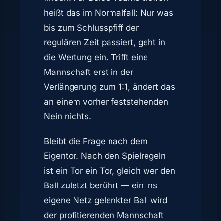
heißt das im Normalfall: Nur was
bis zum Schlusspfiff der
regulären Zeit passiert, geht in
die Wertung ein. Trifft eine
Mannschaft erst in der
Verlängerung zum 1:1, ändert das
an einem vorher feststehenden
Nein nichts.
Bleibt die Frage nach dem
Eigentor. Nach den Spielregeln
ist ein Tor ein Tor, gleich wer den
Ball zuletzt berührt — ein ins
eigene Netz gelenkter Ball wird
der profitierenden Mannschaft