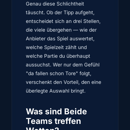
Genau diese Schlichtheit
täuscht. Ob der Tipp aufgeht,
entscheidet sich an drei Stellen,
die viele übergehen — wie der
Anbieter das Spiel auswertet,
welche Spielzeit zählt und
welche Partie du überhaupt
aussuchst. Wer nur dem Gefühl
"da fallen schon Tore" folgt,
verschenkt den Vorteil, den eine
überlegte Auswahl bringt.
Was sind Beide
Teams treffen