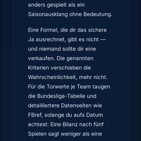
anders gespielt als ein
Saisonausklang ohne Bedeutung.
Eine Formel, die dir das sichere
Ja ausrechnet, gibt es nicht —
und niemand sollte dir eine
verkaufen. Die genannten
Kriterien verschieben die
Wahrscheinlichkeit, mehr nicht.
Für die Torwerte je Team taugen
die Bundesliga-Tabelle und
detailliertere Datenseiten wie
FBref, solange du aufs Datum
achtest: Eine Bilanz nach fünf
Spielen sagt weniger als eine