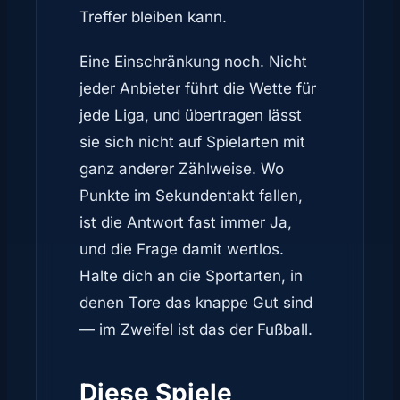
Treffer bleiben kann.
Eine Einschränkung noch. Nicht
jeder Anbieter führt die Wette für
jede Liga, und übertragen lässt
sie sich nicht auf Spielarten mit
ganz anderer Zählweise. Wo
Punkte im Sekundentakt fallen,
ist die Antwort fast immer Ja,
und die Frage damit wertlos.
Halte dich an die Sportarten, in
denen Tore das knappe Gut sind
— im Zweifel ist das der Fußball.
Diese Spiele