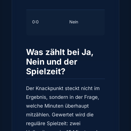
0:0
Nein
Was zählt bei Ja,
Nein und der
Spielzeit?
Der Knackpunkt steckt nicht im
Ergebnis, sondern in der Frage,
welche Minuten überhaupt
mitzählen. Gewertet wird die
reguläre Spielzeit: zwei