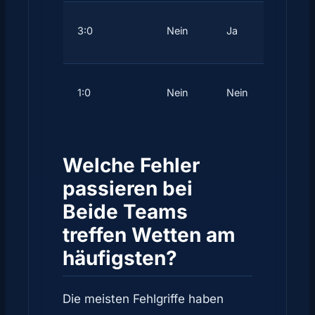
3:0
Nein
Ja
1:0
Nein
Nein
Welche Fehler
passieren bei
Beide Teams
treffen Wetten am
häufigsten?
Die meisten Fehlgriffe haben