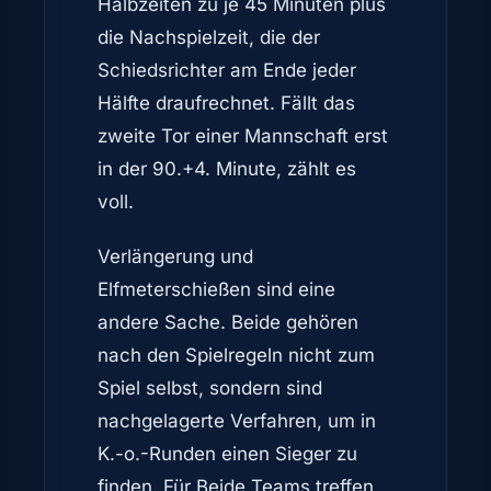
Halbzeiten zu je 45 Minuten plus
die Nachspielzeit, die der
Schiedsrichter am Ende jeder
Hälfte draufrechnet. Fällt das
zweite Tor einer Mannschaft erst
in der 90.+4. Minute, zählt es
voll.
Verlängerung und
Elfmeterschießen sind eine
andere Sache. Beide gehören
nach den Spielregeln nicht zum
Spiel selbst, sondern sind
nachgelagerte Verfahren, um in
K.-o.-Runden einen Sieger zu
finden. Für Beide Teams treffen