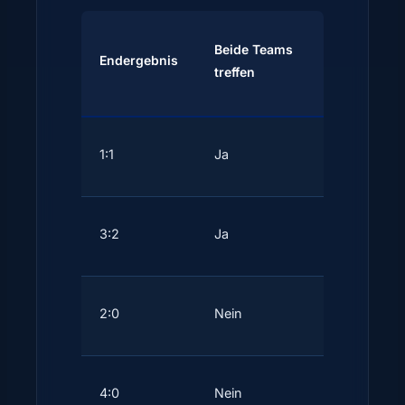
Beide Teams
Endergebnis
treffen
1:1
Ja
3:2
Ja
2:0
Nein
4:0
Nein