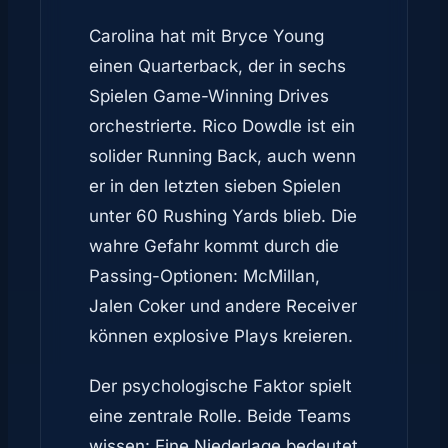
Carolina hat mit Bryce Young
einen Quarterback, der in sechs
Spielen Game-Winning Drives
orchestrierte. Rico Dowdle ist ein
solider Running Back, auch wenn
er in den letzten sieben Spielen
unter 60 Rushing Yards blieb. Die
wahre Gefahr kommt durch die
Passing-Optionen: McMillan,
Jalen Coker und andere Receiver
können explosive Plays kreieren.
Der psychologische Faktor spielt
eine zentrale Rolle. Beide Teams
wissen: Eine Niederlage bedeutet