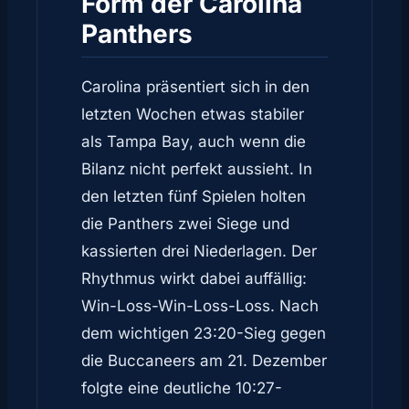
Form der Carolina
Panthers
Carolina präsentiert sich in den
letzten Wochen etwas stabiler
als Tampa Bay, auch wenn die
Bilanz nicht perfekt aussieht. In
den letzten fünf Spielen holten
die Panthers zwei Siege und
kassierten drei Niederlagen. Der
Rhythmus wirkt dabei auffällig:
Win-Loss-Win-Loss-Loss. Nach
dem wichtigen 23:20-Sieg gegen
die Buccaneers am 21. Dezember
folgte eine deutliche 10:27-