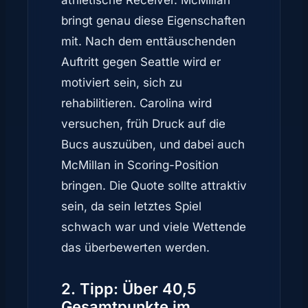
athletische Receiver. McMillan
bringt genau diese Eigenschaften
mit. Nach dem enttäuschenden
Auftritt gegen Seattle wird er
motiviert sein, sich zu
rehabilitieren. Carolina wird
versuchen, früh Druck auf die
Bucs auszuüben, und dabei auch
McMillan in Scoring-Position
bringen. Die Quote sollte attraktiv
sein, da sein letztes Spiel
schwach war und viele Wettende
das überbewerten werden.
2. Tipp: Über 40,5
Gesamtpunkte im