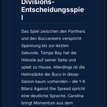
Divisions-
Entscheidungsspie
l
Das Spiel zwischen den Panthers
und den Buccaneers verspricht
Spannung bis zur letzten
Sekunde. Tampa Bay hat die
Historie auf seiner Seite und
spielt zu Hause. Allerdings ist die
Heimstärke der Bucs in dieser
Saison kaum vorhanden – die 1-6
Bilanz Against the Spread spricht
eine deutliche Sprache. Carolina
bringt Momentum aus dem