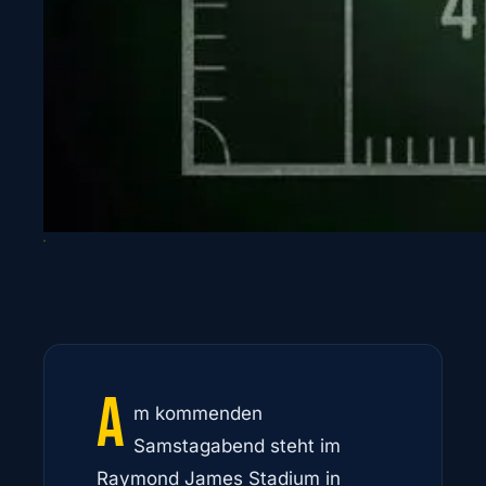
A
m kommenden
Samstagabend steht im
Raymond James Stadium in