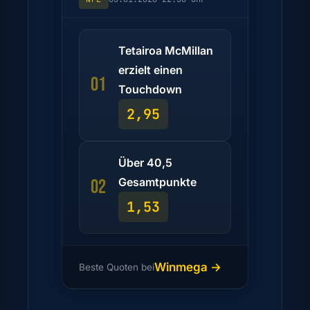
Tetairoa McMillan
erzielt einen
01
Touchdown
2,95
Über 40,5
Gesamtpunkte
02
1,53
Winmega →
Beste Quoten bei