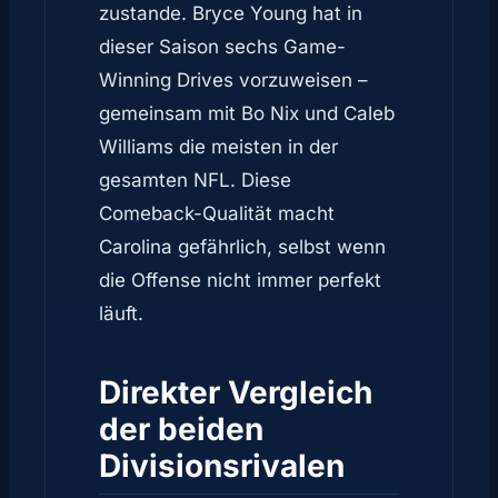
zustande. Bryce Young hat in
dieser Saison sechs Game-
Winning Drives vorzuweisen –
gemeinsam mit Bo Nix und Caleb
Williams die meisten in der
gesamten NFL. Diese
Comeback-Qualität macht
Carolina gefährlich, selbst wenn
die Offense nicht immer perfekt
läuft.
Direkter Vergleich
der beiden
Divisionsrivalen