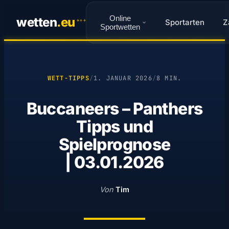
Online
wetten
.
eu
Sportarten
Z
✦
✦
✦
Sportwetten
WETT-TIPPS
/
1. JANUAR 2026
/
8 MIN.
Buccaneers – Panthers
Tipps und
Spielprognose
| 03.01.2026
Von
Tim