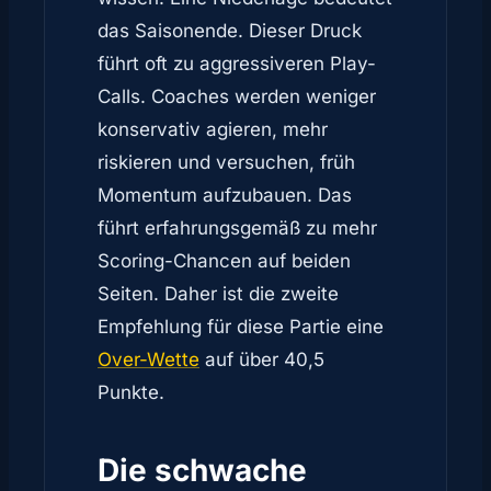
das Saisonende. Dieser Druck
führt oft zu aggressiveren Play-
Calls. Coaches werden weniger
konservativ agieren, mehr
riskieren und versuchen, früh
Momentum aufzubauen. Das
führt erfahrungsgemäß zu mehr
Scoring-Chancen auf beiden
Seiten. Daher ist die zweite
Empfehlung für diese Partie eine
Over-Wette
auf über 40,5
Punkte.
Die schwache