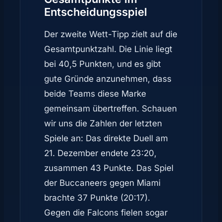
Entscheidungsspiel
Der zweite Wett-Tipp zielt auf die
Gesamtpunktzahl. Die Linie liegt
bei 40,5 Punkten, und es gibt
gute Gründe anzunehmen, dass
beide Teams diese Marke
gemeinsam übertreffen. Schauen
wir uns die Zahlen der letzten
Spiele an: Das direkte Duell am
21. Dezember endete 23:20,
zusammen 43 Punkte. Das Spiel
der Buccaneers gegen Miami
brachte 37 Punkte (20:17).
Gegen die Falcons fielen sogar