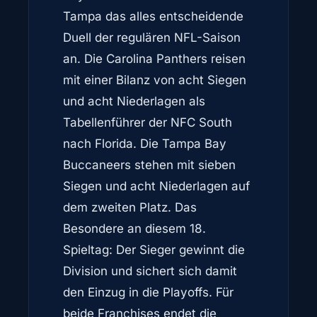
Tampa das alles entscheidende
Duell der regulären NFL-Saison
an. Die Carolina Panthers reisen
mit einer Bilanz von acht Siegen
und acht Niederlagen als
Tabellenführer der NFC South
nach Florida. Die Tampa Bay
Buccaneers stehen mit sieben
Siegen und acht Niederlagen auf
dem zweiten Platz. Das
Besondere an diesem 18.
Spieltag: Der Sieger gewinnt die
Division und sichert sich damit
den Einzug in die Playoffs. Für
beide Franchises endet die