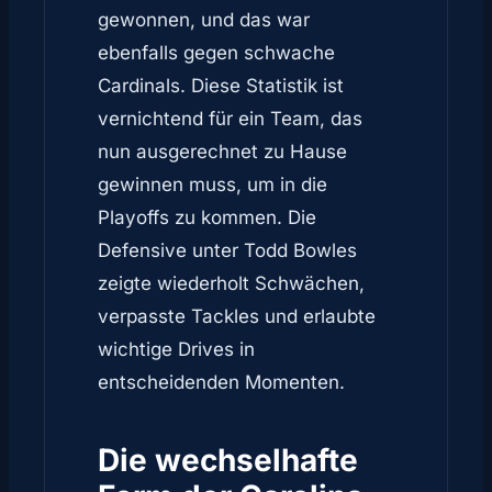
gewonnen, und das war
ebenfalls gegen schwache
Cardinals. Diese Statistik ist
vernichtend für ein Team, das
nun ausgerechnet zu Hause
gewinnen muss, um in die
Playoffs zu kommen. Die
Defensive unter Todd Bowles
zeigte wiederholt Schwächen,
verpasste Tackles und erlaubte
wichtige Drives in
entscheidenden Momenten.
Die wechselhafte