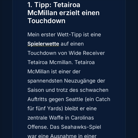
1. Tipp: Tetairoa
McMillan erzielt einen
Touchdown
Mein erster Wett-Tipp ist eine
Spielerwette
auf einen
Touchdown von Wide Receiver
Tetairoa Mcmillan. Tetairoa
McMillan ist einer der
spannendsten Neuzugänge der
Saison und trotz des schwachen
Auftritts gegen Seattle (ein Catch
für fünf Yards) bleibt er eine
zentrale Waffe in Carolinas
Offense. Das Seahawks-Spiel
war eine Ausnahme in einer