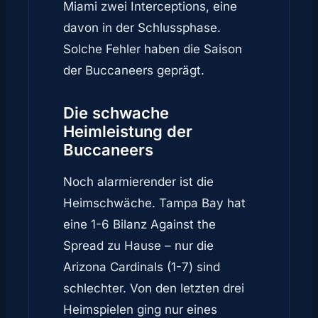
Miami zwei Interceptions, eine
davon in der Schlussphase.
Solche Fehler haben die Saison
der Buccaneers geprägt.
Die schwache
Heimleistung der
Buccaneers
Noch alarmierender ist die
Heimschwäche. Tampa Bay hat
eine 1-6 Bilanz Against the
Spread zu Hause – nur die
Arizona Cardinals (1-7) sind
schlechter. Von den letzten drei
Heimspielen ging nur eines