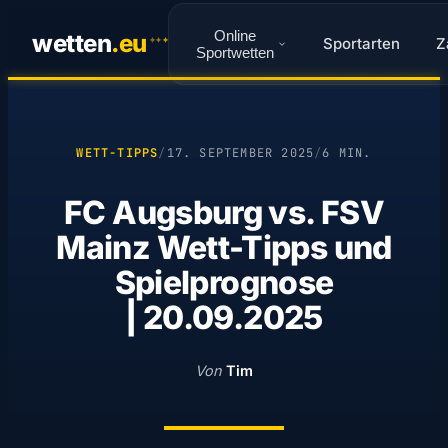
Online
wetten
.
eu
Sportarten
Z
✦
✦
✦
Sportwetten
WETT-TIPPS
/
17. SEPTEMBER 2025
/
6 MIN.
FC Augsburg vs. FSV
Mainz Wett-Tipps und
Spielprognose
| 20.09.2025
Von
Tim