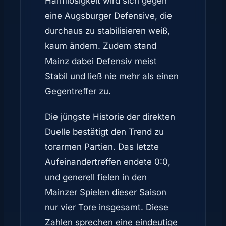
Harmlosigkeit wird sich gegen
eine Augsburger Defensive, die
durchaus zu stabilisieren weiß,
kaum ändern. Zudem stand
Mainz dabei Defensiv meist
Stabil und ließ nie mehr als einen
Gegentreffer zu.
Die jüngste Historie der direkten
Duelle bestätigt den Trend zu
torarmen Partien. Das letzte
Aufeinandertreffen endete 0:0,
und generell fielen in den
Mainzer Spielen dieser Saison
nur vier Tore insgesamt. Diese
Zahlen sprechen eine eindeutige