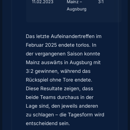
11.02.2023
Mainz –
3:1
Augsburg
Das letzte Aufeinandertreffen im
Februar 2025 endete torlos. In
der vergangenen Saison konnte
Mainz auswärts in Augsburg mit
3:2 gewinnen, während das
Rückspiel ohne Tore endete.
Diese Resultate zeigen, dass
beide Teams durchaus in der
Lage sind, den jeweils anderen
zu schlagen – die Tagesform wird
entscheidend sein.