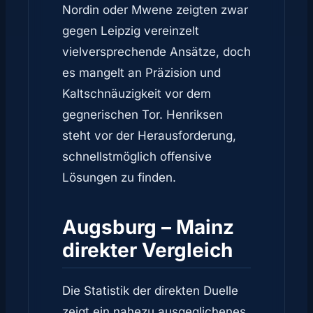
Nordin oder Mwene zeigten zwar
gegen Leipzig vereinzelt
vielversprechende Ansätze, doch
es mangelt an Präzision und
Kaltschnäuzigkeit vor dem
gegnerischen Tor. Henriksen
steht vor der Herausforderung,
schnellstmöglich offensive
Lösungen zu finden.
Augsburg – Mainz
direkter Vergleich
Die Statistik der direkten Duelle
zeigt ein nahezu ausgeglichenes