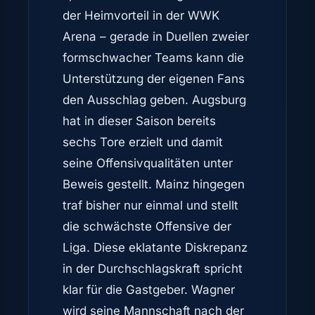
der Heimvorteil in der WWK
Arena – gerade in Duellen zweier
formschwacher Teams kann die
Unterstützung der eigenen Fans
den Ausschlag geben. Augsburg
hat in dieser Saison bereits
sechs Tore erzielt und damit
seine Offensivqualitäten unter
Beweis gestellt. Mainz hingegen
traf bisher nur einmal und stellt
die schwächste Offensive der
Liga. Diese eklatante Diskrepanz
in der Durchschlagskraft spricht
klar für die Gastgeber. Wagner
wird seine Mannschaft nach der