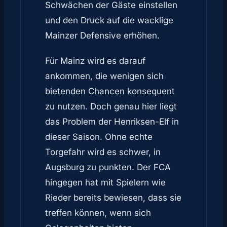
Schwächen der Gäste einstellen
und den Druck auf die wacklige
Mainzer Defensive erhöhen.
Für Mainz wird es darauf
ankommen, die wenigen sich
bietenden Chancen konsequent
zu nutzen. Doch genau hier liegt
das Problem der Henriksen-Elf in
dieser Saison. Ohne echte
Torgefahr wird es schwer, in
Augsburg zu punkten. Der FCA
hingegen hat mit Spielern wie
Rieder bereits bewiesen, dass sie
treffen können, wenn sich