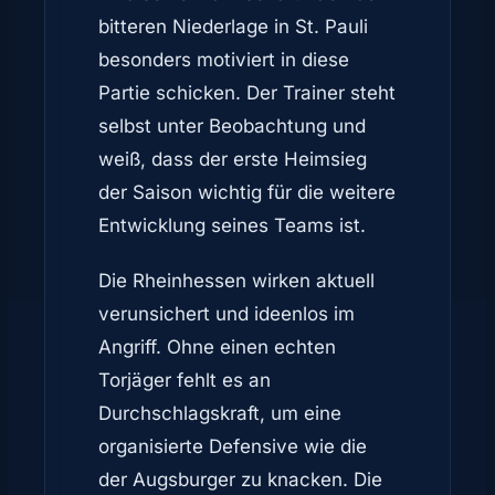
bitteren Niederlage in St. Pauli
besonders motiviert in diese
Partie schicken. Der Trainer steht
selbst unter Beobachtung und
weiß, dass der erste Heimsieg
der Saison wichtig für die weitere
Entwicklung seines Teams ist.
Die Rheinhessen wirken aktuell
verunsichert und ideenlos im
Angriff. Ohne einen echten
Torjäger fehlt es an
Durchschlagskraft, um eine
organisierte Defensive wie die
der Augsburger zu knacken. Die