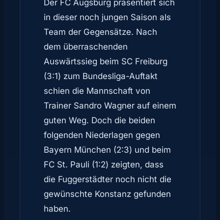
Der FC Augsburg präsentiert sich
in dieser noch jungen Saison als
Team der Gegensätze. Nach
dem überraschenden
Auswärtssieg beim SC Freiburg
(3:1) zum Bundesliga-Auftakt
schien die Mannschaft von
Trainer Sandro Wagner auf einem
guten Weg. Doch die beiden
folgenden Niederlagen gegen
Bayern München (2:3) und beim
FC St. Pauli (1:2) zeigten, dass
die Fuggerstädter noch nicht die
gewünschte Konstanz gefunden
haben.