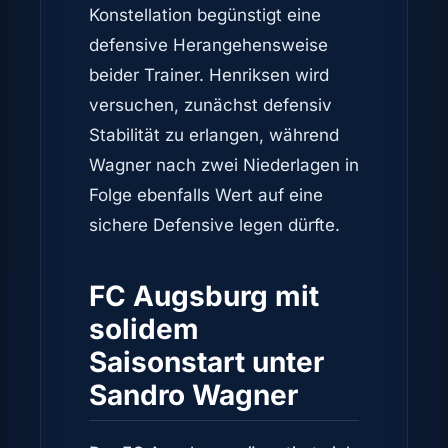
Konstellation begünstigt eine
defensive Herangehensweise
beider Trainer. Henriksen wird
versuchen, zunächst defensiv
Stabilität zu erlangen, während
Wagner nach zwei Niederlagen in
Folge ebenfalls Wert auf eine
sichere Defensive legen dürfte.
FC Augsburg mit
solidem
Saisonstart unter
Sandro Wagner