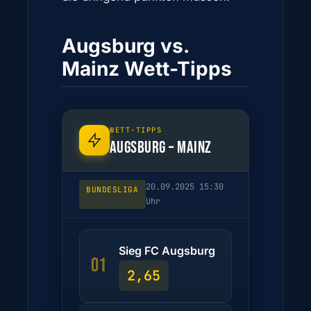
Augsburg vs.
Mainz Wett-Tipps
WETT-TIPPS
AUGSBURG – MAINZ
20.09.2025 15:30
BUNDESLIGA
Uhr
Sieg FC Augsburg
01
2,65