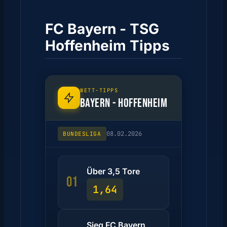
FC Bayern - TSG
Hoffenheim Tipps
WETT-TIPPS
BAYERN - HOFFENHEIM
08.02.2026
BUNDESLIGA
Über 3,5 Tore
01
1,64
Sieg FC Bayern