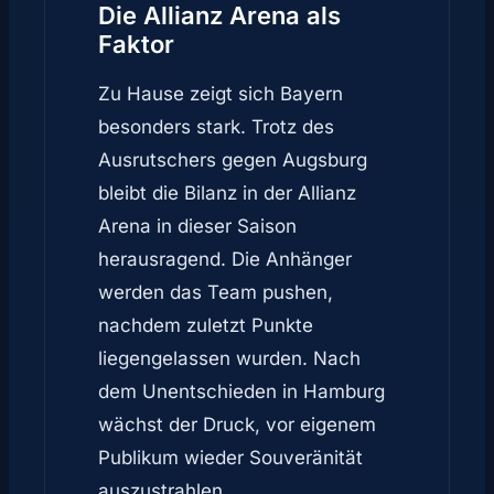
Die Allianz Arena als
Faktor
Zu Hause zeigt sich Bayern
besonders stark. Trotz des
Ausrutschers gegen Augsburg
bleibt die Bilanz in der Allianz
Arena in dieser Saison
herausragend. Die Anhänger
werden das Team pushen,
nachdem zuletzt Punkte
liegengelassen wurden. Nach
dem Unentschieden in Hamburg
wächst der Druck, vor eigenem
Publikum wieder Souveränität
auszustrahlen.