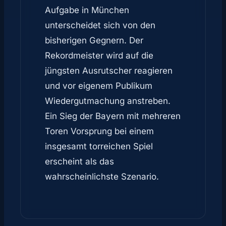
Aufgabe in München
unterscheidet sich von den
bisherigen Gegnern. Der
Rekordmeister wird auf die
jüngsten Ausrutscher reagieren
und vor eigenem Publikum
Wiedergutmachung anstreben.
Ein Sieg der Bayern mit mehreren
Toren Vorsprung bei einem
insgesamt torreichen Spiel
erscheint als das
wahrscheinlichste Szenario.