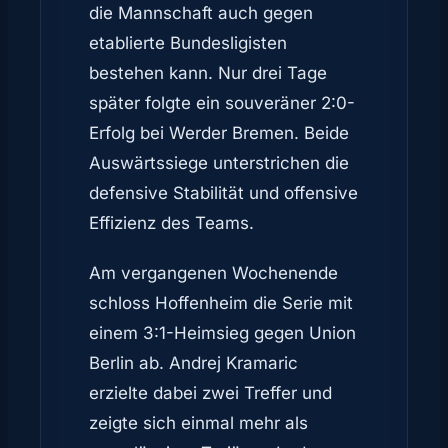
die Mannschaft auch gegen
etablierte Bundesligisten
bestehen kann. Nur drei Tage
später folgte ein souveräner 2:0-
Erfolg bei Werder Bremen. Beide
Auswärtssiege unterstrichen die
defensive Stabilität und offensive
Effizienz des Teams.
Am vergangenen Wochenende
schloss Hoffenheim die Serie mit
einem 3:1-Heimsieg gegen Union
Berlin ab. Andrej Kramaric
erzielte dabei zwei Treffer und
zeigte sich einmal mehr als