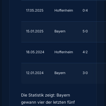
17.05.2025
Hoffenheim
0:4
15.01.2025
Bayern
5:0
18.05.2024
Hoffenheim
4:2
12.01.2024
Bayern
3:0
Die Statistik zeigt: Bayern
gewann vier der letzten fünf