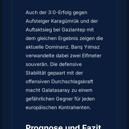
Auch der 3:0-Erfolg gegen
Aufsteiger Karagümrük und der
Auftaktsieg bei Gaziantep mit
dem gleichen Ergebnis zeigen die
aktuelle Dominanz. Barış Yılmaz
verwandelte dabei zwei Elfmeter
souverän. Die defensive
Stabilität gepaart mit der
offensiven Durchschlagskraft
macht Galatasaray zu einem
gefährlichen Gegner für jeden
europäischen Kontrahenten.
Prognose und Fazit