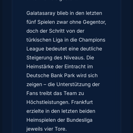
Galatasaray blieb in den letzten
fünf Spielen zwar ohne Gegentor,
doch der Schritt von der
türkischen Liga in die Champions
League bedeutet eine deutliche
Steigerung des Niveaus. Die
Heimstärke der Eintracht im
Deutsche Bank Park wird sich
zeigen – die Unterstützung der
Fans treibt das Team zu
Höchstleistungen. Frankfurt
erzielte in den letzten beiden
Heimspielen der Bundesliga
jeweils vier Tore.