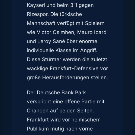
Kayseri und beim 3:1 gegen
Rizespor. Die türkische
Mannschaft verfügt mit Spielern
wie Victor Osimhen, Mauro Icardi
und Leroy Sané über enorme
individuelle Klasse im Angriff.
Diese Stürmer werden die zuletzt
wacklige Frankfurt-Defensive vor
große Herausforderungen stellen.
Der Deutsche Bank Park
verspricht eine offene Partie mit
Chancen auf beiden Seiten.
Frankfurt wird vor heimischem
Publikum mutig nach vorne