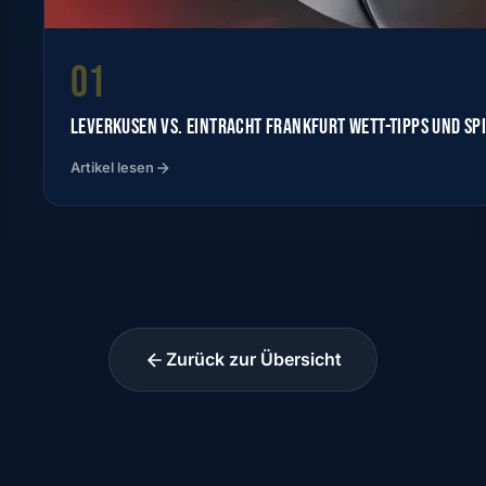
01
LEVERKUSEN VS. EINTRACHT FRANKFURT WETT-TIPPS UND SP
Artikel lesen
Zurück zur Übersicht