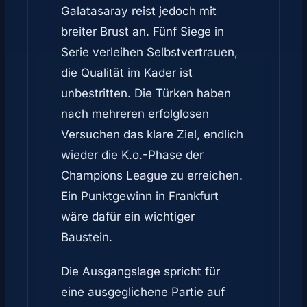
Galatasaray reist jedoch mit
breiter Brust an. Fünf Siege in
Serie verleihen Selbstvertrauen,
die Qualität im Kader ist
unbestritten. Die Türken haben
nach mehreren erfolglosen
Versuchen das klare Ziel, endlich
wieder die K.o.-Phase der
Champions League zu erreichen.
Ein Punktgewinn in Frankfurt
wäre dafür ein wichtiger
Baustein.
Die Ausgangslage spricht für
eine ausgeglichene Partie auf