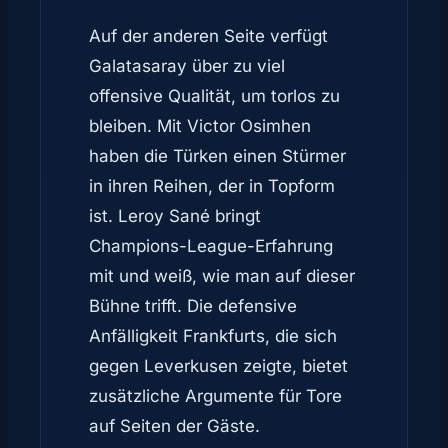
Auf der anderen Seite verfügt
Galatasaray über zu viel
offensive Qualität, um torlos zu
bleiben. Mit Victor Osimhen
haben die Türken einen Stürmer
in ihren Reihen, der in Topform
ist. Leroy Sané bringt
Champions-League-Erfahrung
mit und weiß, wie man auf dieser
Bühne trifft. Die defensive
Anfälligkeit Frankfurts, die sich
gegen Leverkusen zeigte, bietet
zusätzliche Argumente für Tore
auf Seiten der Gäste.