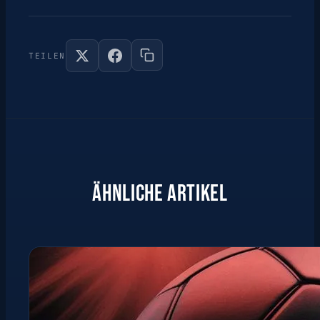
TEILEN
ÄHNLICHE ARTIKEL