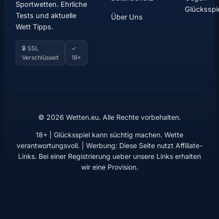
Sportwetten. Ehrliche
Glücksspi
Tests und aktuelle
Über Uns
Wett Tipps.
🔒 SSL
✓
Verschlüsselt
18+
© 2026 Wetten.eu. Alle Rechte vorbehalten.
18+ | Glücksspiel kann süchtig machen. Wette
verantwortungsvoll. | Werbung: Diese Seite nutzt Affiliate-
Links. Bei einer Registrierung ueber unsere Links erhalten
wir eine Provision.