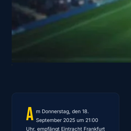
A
m Donnerstag, den 18.
September 2025 um 21:00
Uhr, empfängt Eintracht Frankfurt