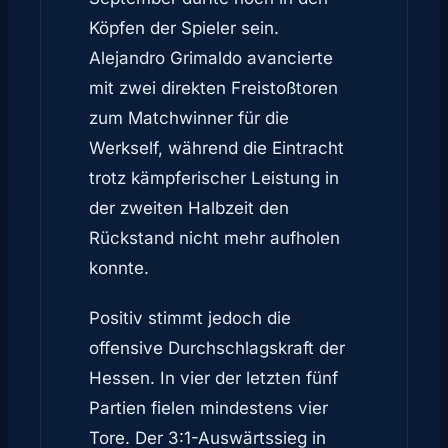
Köpfen der Spieler sein.
Alejandro Grimaldo avancierte
mit zwei direkten Freistoßtoren
zum Matchwinner für die
Werkself, während die Eintracht
trotz kämpferischer Leistung in
der zweiten Halbzeit den
Rückstand nicht mehr aufholen
konnte.
Positiv stimmt jedoch die
offensive Durchschlagskraft der
Hessen. In vier der letzten fünf
Partien fielen mindestens vier
Tore. Der 3:1-Auswärtssieg in