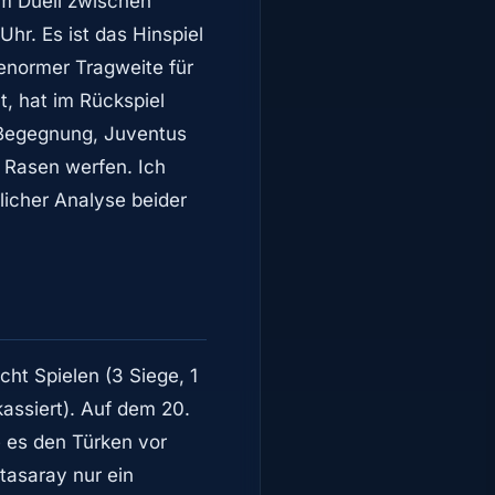
em Duell zwischen
hr. Es ist das Hinspiel
enormer Tragweite für
t, hat im Rückspiel
e Begegnung, Juventus
 Rasen werfen. Ich
licher Analyse beider
t Spielen (3 Siege, 1
kassiert). Auf dem 20.
te es den Türken vor
atasaray nur ein