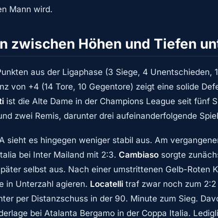
en Mann wird.
n zwischen Höhen und Tiefen unte
Punkten aus der Ligaphase (3 Siege, 4 Unentschieden, 
renz von +4 (14 Tore, 10 Gegentore) zeigt eine solide Def
ti
ist die Alte Dame in der Champions League seit fünf 
 und zwei Remis, darunter drei aufeinanderfolgende Spie
e A sieht es hingegen weniger stabil aus. Am vergangen
alia bei Inter Mailand mit 2:3.
Cambiaso
sorgte zunächs
später selbst aus. Nach einer umstrittenen Gelb-Roten K
 in Unterzahl agieren.
Locatelli
traf zwar noch zum 2:2 
ter per Distanzschuss in der 90. Minute zum Sieg. Dav
erlage bei Atalanta Bergamo in der Coppa Italia. Ledigli