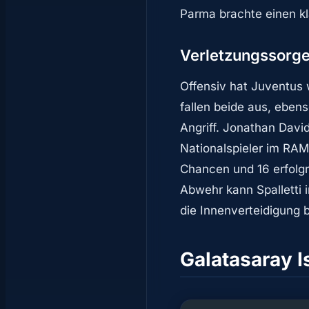
Parma brachte einen kl
Verletzungssorge
Offensiv hat Juventus 
fallen beide aus, eben
Angriff. Jonathan David
Nationalspieler im RAMS
Chancen und 16 erfolgre
Abwehr kann Spalletti 
die Innenverteidigung bi
Galatasaray I