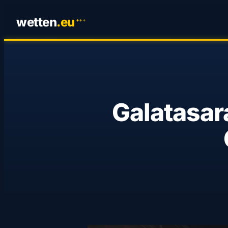
wetten
.
eu
✦
✦
✦
Galatasar