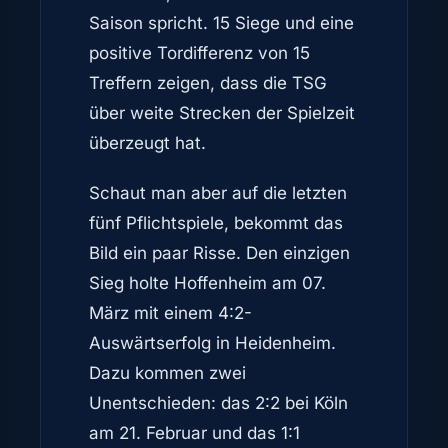
Saison spricht. 15 Siege und eine
positive Tordifferenz von 15
Treffern zeigen, dass die TSG
über weite Strecken der Spielzeit
überzeugt hat.
Schaut man aber auf die letzten
fünf Pflichtspiele, bekommt das
Bild ein paar Risse. Den einzigen
Sieg holte Hoffenheim am 07.
März mit einem 4:2-
Auswärtserfolg in Heidenheim.
Dazu kommen zwei
Unentschieden: das 2:2 bei Köln
am 21. Februar und das 1:1