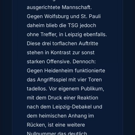
ausgerichtete Mannschaft.
Gegen Wolfsburg und St. Pauli
daheim blieb die TSG jedoch
ohne Treffer, in Leipzig ebenfalls.
Diese drei torflachen Auftritte
stehen in Kontrast zur sonst
starken Offensive. Dennoch:
Gegen Heidenheim funktionierte
das Angriffsspiel mit vier Toren
tadellos. Vor eigenem Publikum,
mit dem Druck einer Reaktion
nach dem Leipzig-Debakel und
dem heimischen Anhang im
Rücken, ist eine weitere
Nullnummer das deutlich