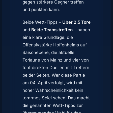
gegen stärkere Gegner treffen
und punkten kann.
Beide Wett-Tipps –
Über 2,5 Tore
und
Beide Teams treffen
– haben
eine klare Grundlage: die
Offensivstärke Hoffenheims auf
Saisonebene, die aktuelle
Torlaune von Mainz und vier von
fünf direkten Duellen mit Treffern
beider Seiten. Wer diese Partie
am 04. April verfolgt, wird mit
hoher Wahrscheinlichkeit kein
torarmes Spiel sehen. Das macht
die genannten Wett-Tipps zur