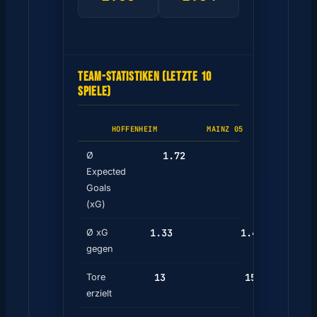
TEAM-STATISTIKEN (LETZTE 10
SPIELE)
HOFFENHEIM
MAINZ 05
1.72
1.60
Ø
Expected
Goals
(xG)
1.33
1.40
Ø xG
gegen
13
15
Tore
erzielt