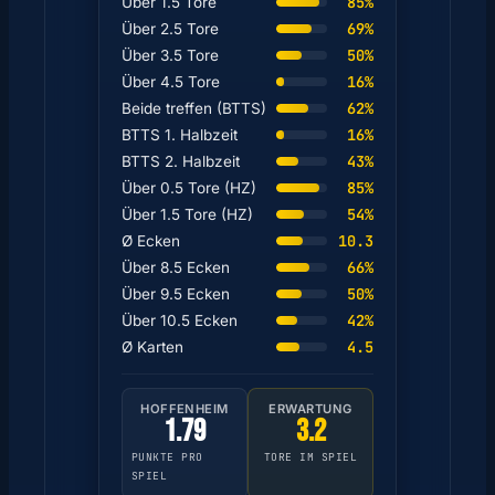
85%
Über 1.5 Tore
69%
Über 2.5 Tore
50%
Über 3.5 Tore
16%
Über 4.5 Tore
62%
Beide treffen (BTTS)
16%
BTTS 1. Halbzeit
43%
BTTS 2. Halbzeit
85%
Über 0.5 Tore (HZ)
54%
Über 1.5 Tore (HZ)
10.3
Ø Ecken
66%
Über 8.5 Ecken
50%
Über 9.5 Ecken
42%
Über 10.5 Ecken
4.5
Ø Karten
HOFFENHEIM
ERWARTUNG
1.79
3.2
PUNKTE PRO
TORE IM SPIEL
SPIEL