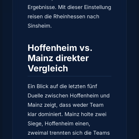
Ergebnisse. Mit dieser Einstellung
reisen die Rheinhessen nach
Sinsheim.
Hoffenheim vs.
Mainz direkter
Vergleich
Ein Blick auf die letzten fünf
Duelle zwischen Hoffenheim und
Mainz zeigt, dass weder Team
klar dominiert. Mainz holte zwei
Siege, Hoffenheim einen,
zweimal trennten sich die Teams