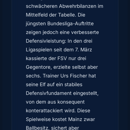
schwächeren Abwehrbilanzen im
Mittelfeld der Tabelle. Die
jüngsten Bundesliga-Auftritte
zeigen jedoch eine verbesserte
Defensivleistung: In den drei
Ligaspielen seit dem 7. März
kassierte der FSV nur drei
Gegentore, erzielte selbst aber
sechs. Trainer Urs Fischer hat
seine Elf auf ein stabiles
Defensivfundament eingestellt,
von dem aus konsequent
konterattackiert wird. Diese
Spielweise kostet Mainz zwar
Ballbesitz, sichert aber