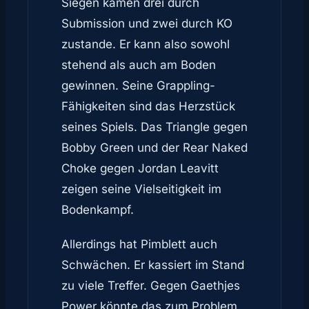
Siegen kamen drei durch
Submission und zwei durch KO
zustande. Er kann also sowohl
stehend als auch am Boden
gewinnen. Seine Grappling-
Fähigkeiten sind das Herzstück
seines Spiels. Das Triangle gegen
Bobby Green und der Rear Naked
Choke gegen Jordan Leavitt
zeigen seine Vielseitigkeit im
Bodenkampf.
Allerdings hat Pimblett auch
Schwächen. Er kassiert im Stand
zu viele Treffer. Gegen Gaethjes
Power könnte das zum Problem