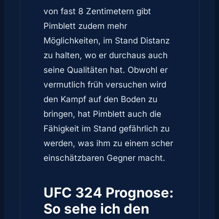
von fast 8 Zentimetern gibt
Pimblett zudem mehr
Möglichkeiten, im Stand Distanz
zu halten, wo er durchaus auch
seine Qualitäten hat. Obwohl er
vermutlich früh versuchen wird
den Kampf auf den Boden zu
bringen, hat Pimblett auch die
Fähigkeit im Stand gefährlich zu
werden, was ihm zu einem scher
einschätzbaren Gegner macht.
UFC 324 Prognose:
So sehe ich den