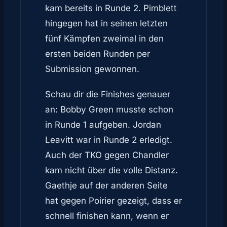
kam bereits in Runde 2. Pimblett
hingegen hat in seinen letzten
fünf Kämpfen zweimal in den
ersten beiden Runden per
Submission gewonnen.
Schau dir die Finishes genauer
an: Bobby Green musste schon
in Runde 1 aufgeben. Jordan
Leavitt war in Runde 2 erledigt.
Auch der TKO gegen Chandler
kam nicht über die volle Distanz.
Gaethje auf der anderen Seite
hat gegen Poirier gezeigt, dass er
schnell finishen kann, wenn er