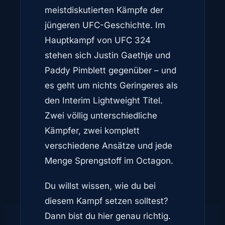
meistdiskutierten Kämpfe der
jüngeren UFC-Geschichte. Im
Hauptkampf von UFC 324
stehen sich Justin Gaethje und
Paddy Pimblett gegenüber – und
es geht um nichts Geringeres als
den Interim Lightweight Titel.
Zwei völlig unterschiedliche
Kämpfer, zwei komplett
verschiedene Ansätze und jede
Menge Sprengstoff im Octagon.
Du willst wissen, wie du bei
diesem Kampf setzen solltest?
Dann bist du hier genau richtig.