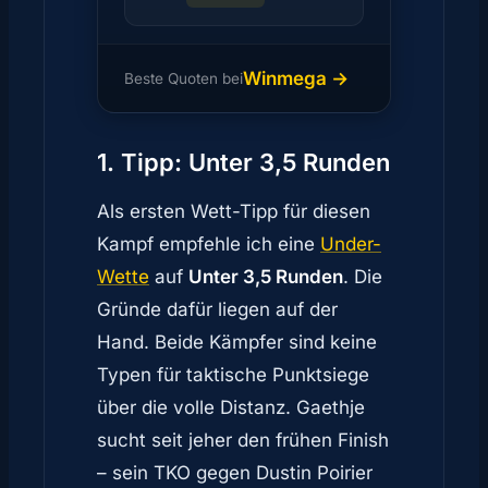
Winmega →
Beste Quoten bei
1. Tipp: Unter 3,5 Runden
Als ersten Wett-Tipp für diesen
Kampf empfehle ich eine
Under-
Wette
auf
Unter 3,5 Runden
. Die
Gründe dafür liegen auf der
Hand. Beide Kämpfer sind keine
Typen für taktische Punktsiege
über die volle Distanz. Gaethje
sucht seit jeher den frühen Finish
– sein TKO gegen Dustin Poirier