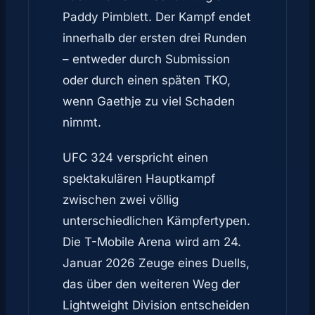
Paddy Pimblett. Der Kampf endet
innerhalb der ersten drei Runden
– entweder durch Submission
oder durch einen späten TKO,
wenn Gaethje zu viel Schaden
nimmt.
UFC 324 verspricht einen
spektakulären Hauptkampf
zwischen zwei völlig
unterschiedlichen Kämpfertypen.
Die T-Mobile Arena wird am 24.
Januar 2026 Zeuge eines Duells,
das über den weiteren Weg der
Lightweight Division entscheiden