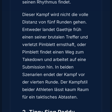
seinen Rhythmus findet.
Dieser Kampf wird nicht die volle
Distanz von fünf Runden gehen.
Entweder landet Gaethje früh
einen seiner brutalen Treffer und
verletzt Pimblett ernsthaft, oder
Pimblett findet einen Weg zum
Takedown und arbeitet auf eine
Submission hin. In beiden
Szenarien endet der Kampf vor
der vierten Runde. Der Kampfstil
beider Athleten lässt kaum Raum
für ein taktisches Abtasten.