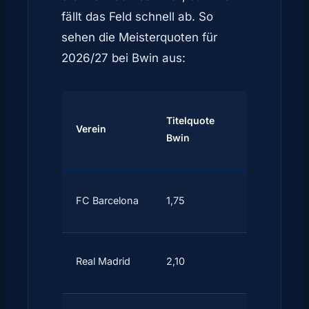
fällt das Feld schnell ab. So
sehen die Meisterquoten für
2026/27 bei Bwin aus:
Titelquote
Verein
Bwin
FC Barcelona
1,75
Real Madrid
2,10