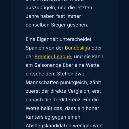
auszubügeln, und die letzten
Jahre haben fast immer
denselben Sieger gesehen.
Eine Eigenheit unterscheidet
Spanien von der
Bundesliga
oder
der
Premier League
, und sie kann
am Saisonende über eine Wette
entscheiden: Stehen zwei
Mannschaften punktgleich, zählt
zuerst der direkte Vergleich, erst
danach die Tordifferenz. Für die
Wette heißt das, dass ein hoher
Kantersieg gegen einen
Abstiegskandidaten weniger wert