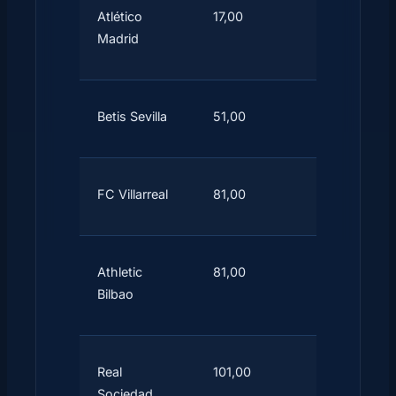
Atlético
17,00
Madrid
Betis Sevilla
51,00
FC Villarreal
81,00
Athletic
81,00
Bilbao
Real
101,00
Sociedad