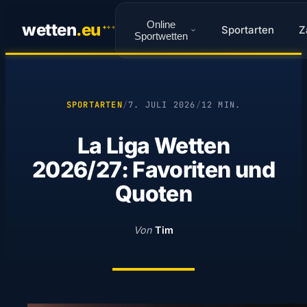
Online
wetten
.
eu
Sportarten
Z
✦
✦
✦
Sportwetten
SPORTARTEN
/
7. JULI 2026
/
12 MIN.
La Liga Wetten
2026/27: Favoriten und
Quoten
Von
Tim