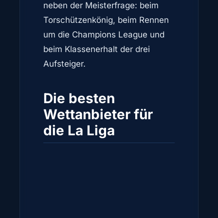
neben der Meisterfrage: beim
Torschützenkönig, beim Rennen
um die Champions League und
beim Klassenerhalt der drei
Aufsteiger.
Die besten
Wettanbieter für
die La Liga