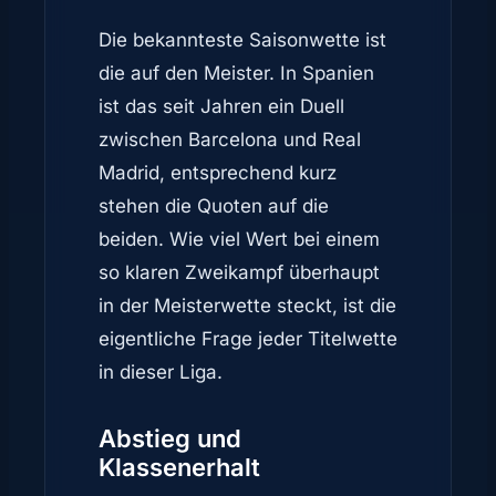
Die bekannteste Saisonwette ist
die auf den Meister. In Spanien
ist das seit Jahren ein Duell
zwischen Barcelona und Real
Madrid, entsprechend kurz
stehen die Quoten auf die
beiden. Wie viel Wert bei einem
so klaren Zweikampf überhaupt
in der Meisterwette steckt, ist die
eigentliche Frage jeder Titelwette
in dieser Liga.
Abstieg und
Klassenerhalt