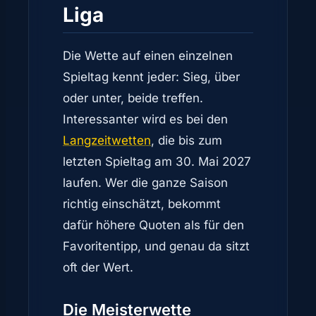
Liga
Die Wette auf einen einzelnen
Spieltag kennt jeder: Sieg, über
oder unter, beide treffen.
Interessanter wird es bei den
Langzeitwetten
, die bis zum
letzten Spieltag am 30. Mai 2027
laufen. Wer die ganze Saison
richtig einschätzt, bekommt
dafür höhere Quoten als für den
Favoritentipp, und genau da sitzt
oft der Wert.
Die Meisterwette