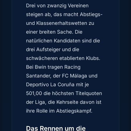
Drei von zwanzig Vereinen
steigen ab, das macht Abstiegs-
und Klassenerhaltswetten zu
einer breiten Sache. Die
natürlichen Kandidaten sind die
drei Aufsteiger und die
schwächeren etablierten Klubs.
Bei Bwin tragen Racing
Santander, der FC Málaga und
Deportivo La Coruña mit je
501,00 die höchsten Titelquoten
der Liga, die Kehrseite davon ist
ihre Rolle im Abstiegskampf.
Das Rennen um die