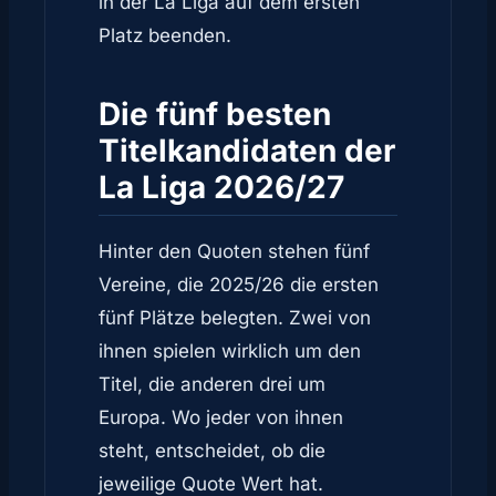
in der La Liga auf dem ersten
Platz beenden.
Die fünf besten
Titelkandidaten der
La Liga 2026/27
Hinter den Quoten stehen fünf
Vereine, die 2025/26 die ersten
fünf Plätze belegten. Zwei von
ihnen spielen wirklich um den
Titel, die anderen drei um
Europa. Wo jeder von ihnen
steht, entscheidet, ob die
jeweilige Quote Wert hat.