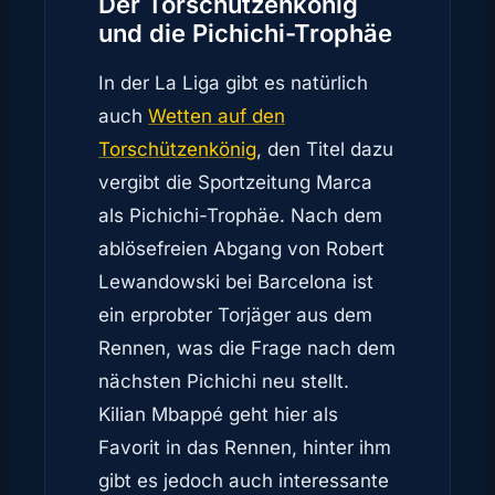
Der Torschützenkönig
und die Pichichi-Trophäe
In der La Liga gibt es natürlich
auch
Wetten auf den
Torschützenkönig
, den Titel dazu
vergibt die Sportzeitung Marca
als Pichichi-Trophäe. Nach dem
ablösefreien Abgang von Robert
Lewandowski bei Barcelona ist
ein erprobter Torjäger aus dem
Rennen, was die Frage nach dem
nächsten Pichichi neu stellt.
Kilian Mbappé geht hier als
Favorit in das Rennen, hinter ihm
gibt es jedoch auch interessante