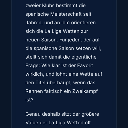
zweier Klubs bestimmt die
spanische Meisterschaft seit
Jahren, und an ihm orientieren
sich die La Liga Wetten zur
neuen Saison. Für jeden, der auf
die spanische Saison setzen will,
stellt sich damit die eigentliche
Frage: Wie klar ist der Favorit
wirklich, und lohnt eine Wette auf
den Titel überhaupt, wenn das
Rennen faktisch ein Zweikampf
ist?
Genau deshalb sitzt der größere
Value der La Liga Wetten oft