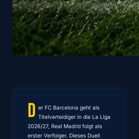
D
er FC Barcelona geht als
Titelverteidiger in die La Liga
2026/27, Real Madrid folgt als
erster Verfolger. Dieses Duell