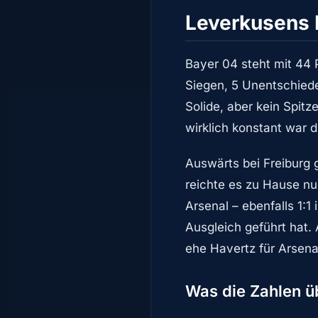
Leverkusens 
Bayer 04 steht mit 44 
Siegen, 5 Unentschiede
Solide, aber kein Spitz
wirklich konstant war d
Auswärts bei Freiburg 
reichte es zu Hause nu
Arsenal – ebenfalls 1:1
Ausgleich geführt hat.
ehe Havertz für Arsenal
Was die Zahlen ü