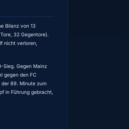
ne Bilanz von 13
 Tore, 32 Gegentore).
f nicht verloren,
:0-Sieg. Gegen Mainz
iel gegen den FC
in der 89. Minute zum
pf in Führung gebracht,