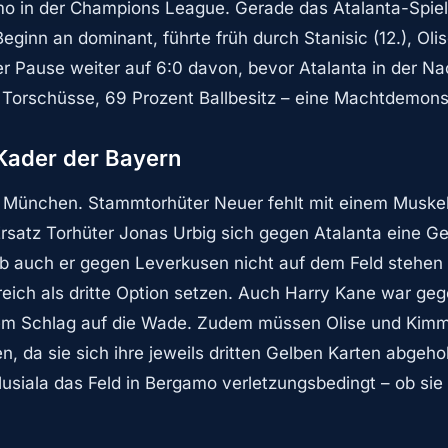
mo in der Champions League. Gerade das Atalanta-Spiel
eginn an dominant, führte früh durch Stanisic (12.), Oli
er Pause weiter auf 6:0 davon, bevor Atalanta in der Na
5 Torschüsse, 69 Prozent Ballbesitz – eine Machtdemons
Kader der Bayern
 in München. Stammtorhüter Neuer fehlt mit einem Muske
 Ersatz Torhüter Jonas Urbig sich gegen Atalanta eine G
b auch er gegen Leverkusen nicht auf dem Feld stehen 
eich als dritte Option setzen. Auch Harry Kane war geg
nem Schlag auf die Wade. Zudem müssen Olise und Kim
, da sie sich ihre jeweils dritten Gelben Karten abgeho
usiala das Feld in Bergamo verletzungsbedingt – ob si