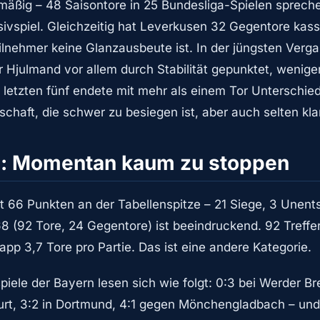
elmäßig – 48 Saisontore in 25 Bundesliga-Spielen spreche
ivspiel. Gleichzeitig hat Leverkusen 32 Gegentore kassi
ehmer keine Glanzausbeute ist. In der jüngsten Verga
Hjulmand vor allem durch Stabilität gepunktet, wenig
en letzten fünf endete mit mehr als einem Tor Unterschie
chaft, die schwer zu besiegen ist, aber auch selten klar
: Momentan kaum zu stoppen
t 66 Punkten an der Tabellenspitze – 21 Siege, 3 Unents
8 (92 Tore, 24 Gegentore) ist beeindruckend. 92 Treffer
pp 3,7 Tore pro Partie. Das ist eine andere Kategorie.
tspiele der Bayern lesen sich wie folgt: 0:3 bei Werder
urt, 3:2 in Dortmund, 4:1 gegen Mönchengladbach – un