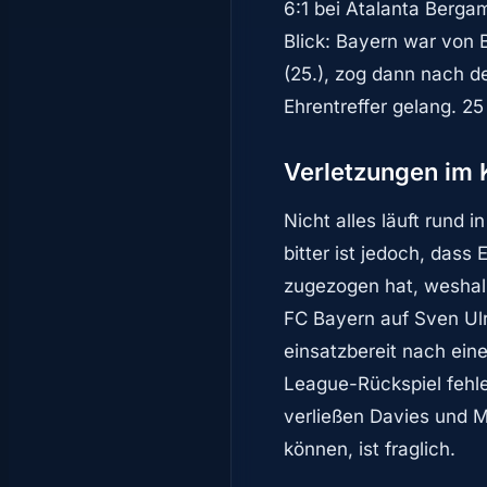
6:1 bei Atalanta Berga
Blick: Bayern war von B
(25.), zog dann nach d
Ehrentreffer gelang. 2
Verletzungen im 
Nicht alles läuft rund
bitter ist jedoch, dass
zugezogen hat, weshal
FC Bayern auf Sven Ulr
einsatzbereit nach ei
League-Rückspiel fehlen
verließen Davies und M
können, ist fraglich.