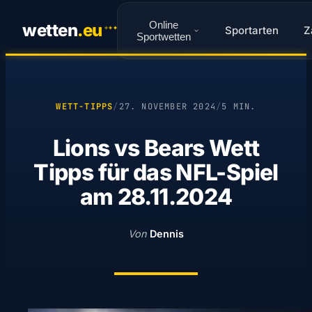
Online
wetten
.
eu
Sportarten
Z
✦
✦
✦
Sportwetten
WETT-TIPPS
/
27. NOVEMBER 2024
/
5 MIN.
Lions vs Bears Wett
Tipps für das NFL-Spiel
am 28.11.2024
Von
Dennis