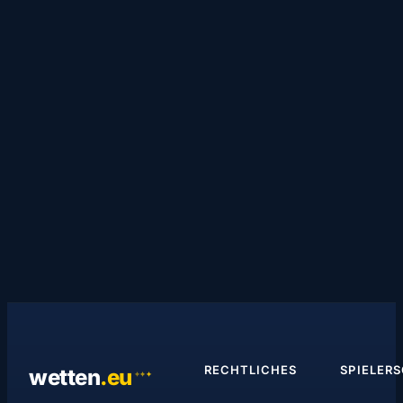
RECHTLICHES
SPIELER
wetten
.
eu
✦
✦
✦