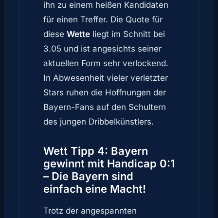
ihn zu einem heißen Kandidaten
für einen Treffer. Die Quote für
diese
Wette
liegt im Schnitt bei
3.05 und ist angesichts seiner
aktuellen Form sehr verlockend.
In Abwesenheit vieler verletzter
Stars ruhen die Hoffnungen der
Bayern-Fans auf den Schultern
des jungen Dribbelkünstlers.
Wett Tipp 4: Bayern
gewinnt mit Handicap 0:1
– Die Bayern sind
einfach eine Macht!
Trotz der angespannten