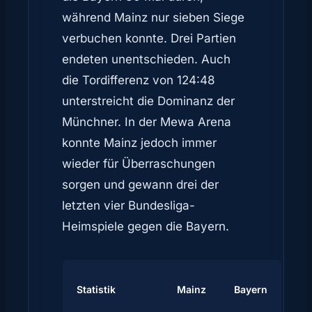
während Mainz nur sieben Siege
verbuchen konnte. Drei Partien
endeten unentschieden. Auch
die Tordifferenz von 124:48
unterstreicht die Dominanz der
Münchner. In der Mewa Arena
konnte Mainz jedoch immer
wieder für Überraschungen
sorgen und gewann drei der
letzten vier Bundesliga-
Heimspiele gegen die Bayern.
Statistik
Mainz
Bayern