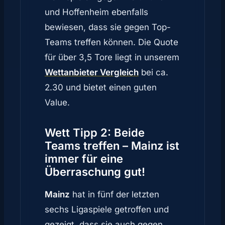
und Hoffenheim ebenfalls
bewiesen, dass sie gegen Top-
Teams treffen können. Die Quote
für über 3,5 Tore liegt in unserem
Wettanbieter Vergleich
bei ca.
2.30 und bietet einen guten
Value.
Wett Tipp 2: Beide
Teams treffen – Mainz ist
immer für eine
Überraschung gut!
Mainz
hat in fünf der letzten
sechs Ligaspiele getroffen und
gezeigt, dass sie auch gegen