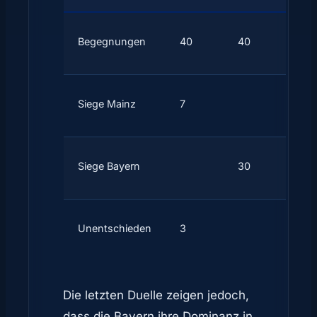
Begegnungen
40
40
Siege Mainz
7
Siege Bayern
30
Unentschieden
3
Die letzten Duelle zeigen jedoch,
dass die Bayern ihre Dominanz in