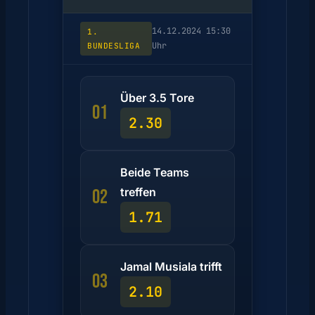
14.12.2024 15:30
1.
Uhr
BUNDESLIGA
Über 3.5 Tore
01
2.30
Beide Teams
treffen
02
1.71
Jamal Musiala trifft
03
2.10