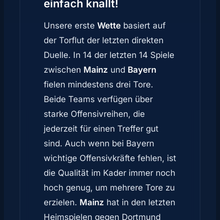
einfach knallt!
Unsere erste
Wette
basiert auf
der Torflut der letzten direkten
Duelle. In 14 der letzten 14 Spiele
zwischen
Mainz
und
Bayern
fielen mindestens drei Tore.
Beide Teams verfügen über
starke Offensivreihen, die
jederzeit für einen Treffer gut
sind. Auch wenn bei Bayern
wichtige Offensivkräfte fehlen, ist
die Qualität im Kader immer noch
hoch genug, um mehrere Tore zu
erzielen.
Mainz
hat in den letzten
Heimspielen gegen Dortmund