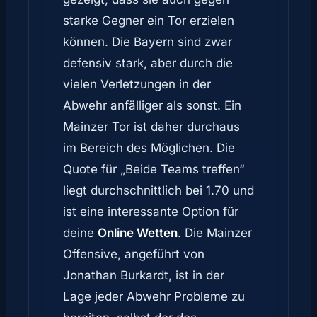
starke Gegner ein Tor erzielen
können. Die Bayern sind zwar
defensiv stark, aber durch die
vielen Verletzungen in der
Abwehr anfälliger als sonst. Ein
Mainzer Tor ist daher durchaus
im Bereich des Möglichen. Die
Quote für „Beide Teams treffen“
liegt durchschnittlich bei 1.70 und
ist eine interessante Option für
deine
Online Wetten
. Die Mainzer
Offensive, angeführt von
Jonathan Burkardt, ist in der
Lage jeder Abwehr Probleme zu