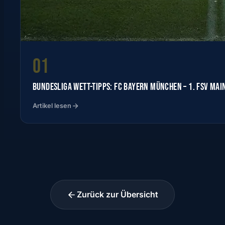
01
BUNDESLIGA WETT-TIPPS: FC BAYERN MÜNCHEN – 1. FSV MAI
Artikel lesen
Zurück zur Übersicht