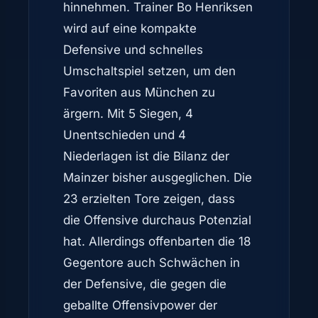
hinnehmen. Trainer Bo Henriksen
wird auf eine kompakte
Defensive und schnelles
Umschaltspiel setzen, um den
Favoriten aus München zu
ärgern. Mit 5 Siegen, 4
Unentschieden und 4
Niederlagen ist die Bilanz der
Mainzer bisher ausgeglichen. Die
23 erzielten Tore zeigen, dass
die Offensive durchaus Potenzial
hat. Allerdings offenbarten die 18
Gegentore auch Schwächen in
der Defensive, die gegen die
geballte Offensivpower der