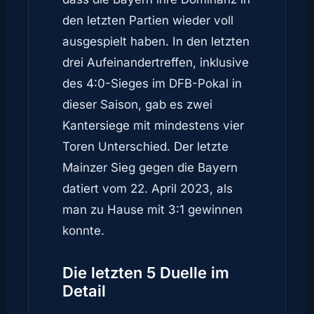
den letzten Partien wieder voll
ausgespielt haben. In den letzten
drei Aufeinandertreffen, inklusive
des 4:0-Sieges im DFB-Pokal in
dieser Saison, gab es zwei
Kantersiege mit mindestens vier
Toren Unterschied. Der letzte
Mainzer Sieg gegen die Bayern
datiert vom 22. April 2023, als
man zu Hause mit 3:1 gewinnen
konnte.
Die letzten 5 Duelle im
Detail