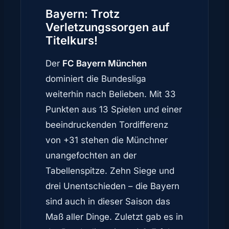
Bayern: Trotz
Verletzungssorgen auf
Titelkurs!
Der
FC Bayern München
dominiert die Bundesliga
weiterhin nach Belieben. Mit 33
Punkten aus 13 Spielen und einer
beeindruckenden Tordifferenz
von +31 stehen die Münchner
unangefochten an der
Tabellenspitze. Zehn Siege und
drei Unentschieden – die Bayern
sind auch in dieser Saison das
Maß aller Dinge. Zuletzt gab es in