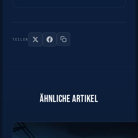
TEILEN
ÄHNLICHE ARTIKEL