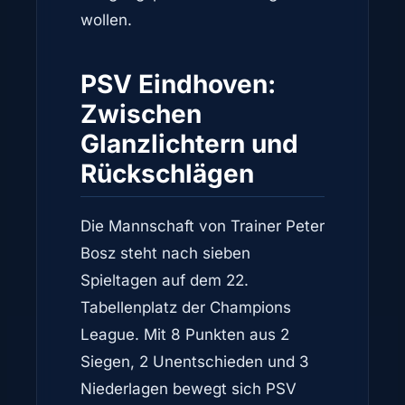
wollen.
PSV Eindhoven:
Zwischen
Glanzlichtern und
Rückschlägen
Die Mannschaft von Trainer Peter
Bosz steht nach sieben
Spieltagen auf dem 22.
Tabellenplatz der Champions
League. Mit 8 Punkten aus 2
Siegen, 2 Unentschieden und 3
Niederlagen bewegt sich PSV