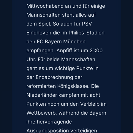
Mittwochabend an und für einige
Mannschaften steht alles auf
dem Spiel. So auch für PSV
Eindhoven die im Philips-Stadion
den FC Bayern München
empfangen. Anpfiff ist um 21:00
Uhr. Für beide Mannschaften
geht es um wichtige Punkte in
der Endabrechnung der
reformierten Königsklasse. Die
Niederländer kämpfen mit acht
Punkten noch um den Verbleib im
Wettbewerb, während die Bayern
ihre hervorragende
Ausgangsposition verteidigen