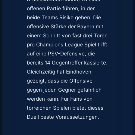
offenen Partie führen, in der
beide Teams Risiko gehen. Die
offensive Stärke der Bayern mit
einem Schnitt von fast drei Toren
pro Champions League Spiel trifft
auf eine PSV-Defensive, die
bereits 14 Gegentreffer kassierte.
Gleichzeitig hat Eindhoven
gezeigt, dass die Offensive
gegen jeden Gegner gefährlich
werden kann. Für Fans von
torreichen Spielen bietet dieses
Duell beste Voraussetzungen.