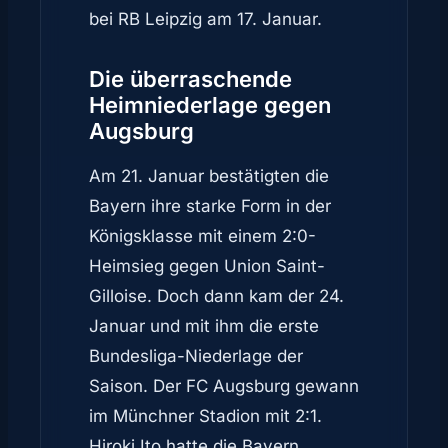
bei RB Leipzig am 17. Januar.
Die überraschende
Heimniederlage gegen
Augsburg
Am 21. Januar bestätigten die
Bayern ihre starke Form in der
Königsklasse mit einem 2:0-
Heimsieg gegen Union Saint-
Gilloise. Doch dann kam der 24.
Januar und mit ihm die erste
Bundesliga-Niederlage der
Saison. Der FC Augsburg gewann
im Münchner Stadion mit 2:1.
Hiroki Ito hatte die Bayern