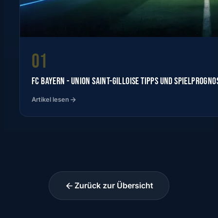
01
FC BAYERN - UNION SAINT-GILLOISE TIPPS UND SPIELPROGNO
Artikel lesen
Zurück zur Übersicht