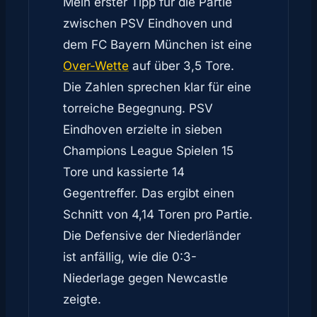
Mein erster Tipp für die Partie
zwischen PSV Eindhoven und
dem FC Bayern München ist eine
Over-Wette
auf über 3,5 Tore.
Die Zahlen sprechen klar für eine
torreiche Begegnung. PSV
Eindhoven erzielte in sieben
Champions League Spielen 15
Tore und kassierte 14
Gegentreffer. Das ergibt einen
Schnitt von 4,14 Toren pro Partie.
Die Defensive der Niederländer
ist anfällig, wie die 0:3-
Niederlage gegen Newcastle
zeigte.