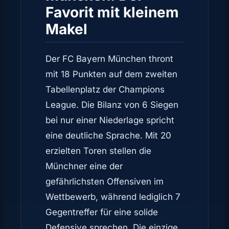
Favorit mit kleinem
Makel
Der FC Bayern München thront
mit 18 Punkten auf dem zweiten
Tabellenplatz der Champions
League. Die Bilanz von 6 Siegen
bei nur einer Niederlage spricht
eine deutliche Sprache. Mit 20
erzielten Toren stellen die
Münchner eine der
gefährlichsten Offensiven im
Wettbewerb, während lediglich 7
Gegentreffer für eine solide
Defensive sprechen. Die einzige