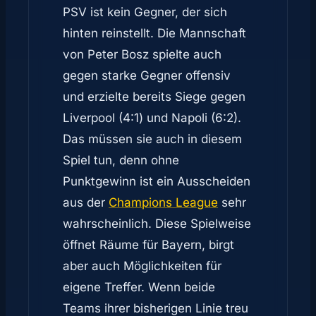
PSV ist kein Gegner, der sich
hinten reinstellt. Die Mannschaft
von Peter Bosz spielte auch
gegen starke Gegner offensiv
und erzielte bereits Siege gegen
Liverpool (4:1) und Napoli (6:2).
Das müssen sie auch in diesem
Spiel tun, denn ohne
Punktgewinn ist ein Ausscheiden
aus der
Champions League
sehr
wahrscheinlich. Diese Spielweise
öffnet Räume für Bayern, birgt
aber auch Möglichkeiten für
eigene Treffer. Wenn beide
Teams ihrer bisherigen Linie treu