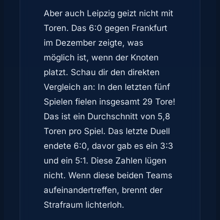
Aber auch Leipzig geizt nicht mit
Toren. Das 6:0 gegen Frankfurt
im Dezember zeigte, was
möglich ist, wenn der Knoten
platzt. Schau dir den direkten
Vergleich an: In den letzten fünf
Spielen fielen insgesamt 29 Tore!
Das ist ein Durchschnitt von 5,8
Toren pro Spiel. Das letzte Duell
endete 6:0, davor gab es ein 3:3
und ein 5:1. Diese Zahlen lügen
nicht. Wenn diese beiden Teams
aufeinandertreffen, brennt der
Strafraum lichterloh.