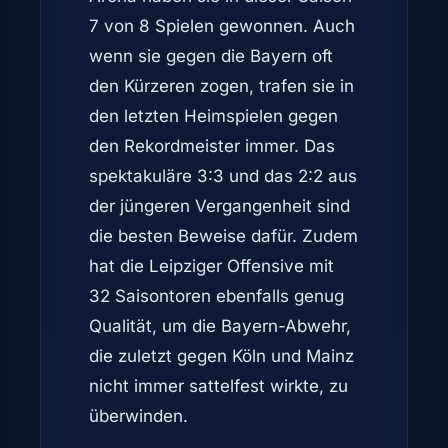
7 von 8 Spielen gewonnen. Auch
wenn sie gegen die Bayern oft
den Kürzeren zogen, trafen sie in
den letzten Heimspielen gegen
den Rekordmeister immer. Das
spektakuläre 3:3 und das 2:2 aus
der jüngeren Vergangenheit sind
die besten Beweise dafür. Zudem
hat die Leipziger Offensive mit
32 Saisontoren ebenfalls genug
Qualität, um die Bayern-Abwehr,
die zuletzt gegen Köln und Mainz
nicht immer sattelfest wirkte, zu
überwinden.