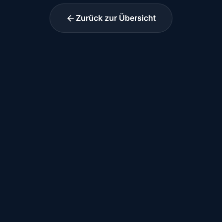
Zurück zur Übersicht