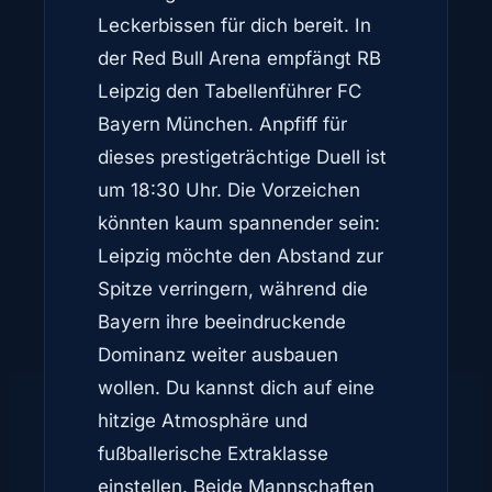
Leckerbissen für dich bereit. In
der Red Bull Arena empfängt RB
Leipzig den Tabellenführer FC
Bayern München. Anpfiff für
dieses prestigeträchtige Duell ist
um 18:30 Uhr. Die Vorzeichen
könnten kaum spannender sein:
Leipzig möchte den Abstand zur
Spitze verringern, während die
Bayern ihre beeindruckende
Dominanz weiter ausbauen
wollen. Du kannst dich auf eine
hitzige Atmosphäre und
fußballerische Extraklasse
einstellen. Beide Mannschaften