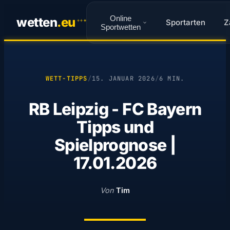
Online
wetten
.
eu
Sportarten
Z
✦
✦
✦
Sportwetten
WETT-TIPPS
/
15. JANUAR 2026
/
6 MIN.
RB Leipzig - FC Bayern
Tipps und
Spielprognose |
17.01.2026
Von
Tim