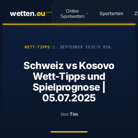
Online
wetten
.
eu
Sportarten
Z
✦
✦
✦
Sportwetten
WETT-TIPPS
/
2. SEPTEMBER 2025
/
5 MIN.
Schweiz vs Kosovo
Wett-Tipps und
Spielprognose |
05.07.2025
Von
Tim