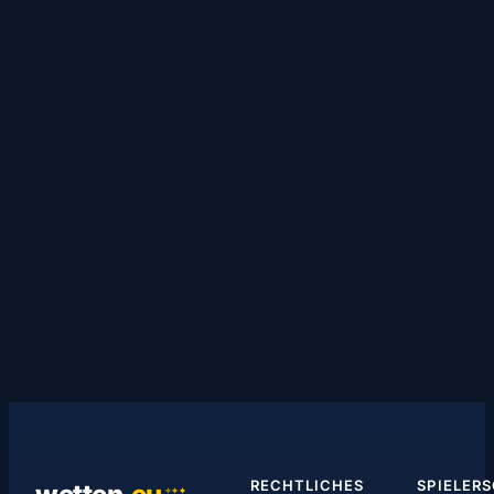
RECHTLICHES
SPIELER
✦
✦
✦