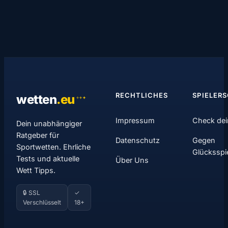
RECHTLICHES
SPIELER
wetten
.
eu
✦
✦
✦
Impressum
Check dei
Dein unabhängiger
Ratgeber für
Datenschutz
Gegen
Sportwetten. Ehrliche
Glücksspi
Tests und aktuelle
Über Uns
Wett Tipps.
🔒 SSL
✓
Verschlüsselt
18+