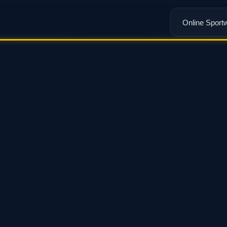
Online Sport