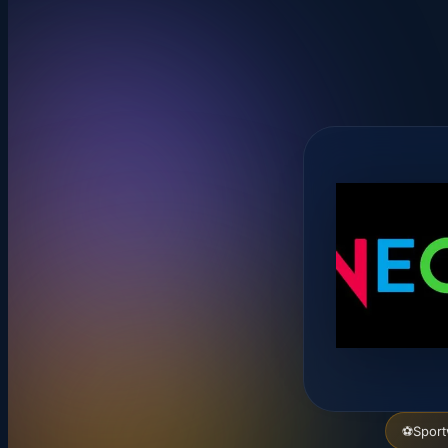
⚽
Sport