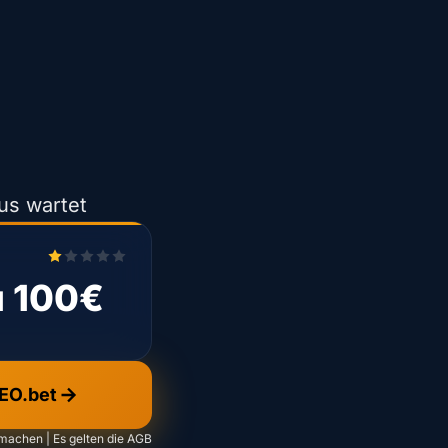
us wartet
u 100€
NEO.bet
 machen | Es gelten die AGB