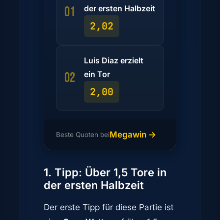
der ersten Halbzeit
01
2,02
Luis Diaz erzielt
ein Tor
02
2,00
Megawin →
Beste Quoten bei
1. Tipp: Über 1,5 Tore in
der ersten Halbzeit
Der erste Tipp für diese Partie ist