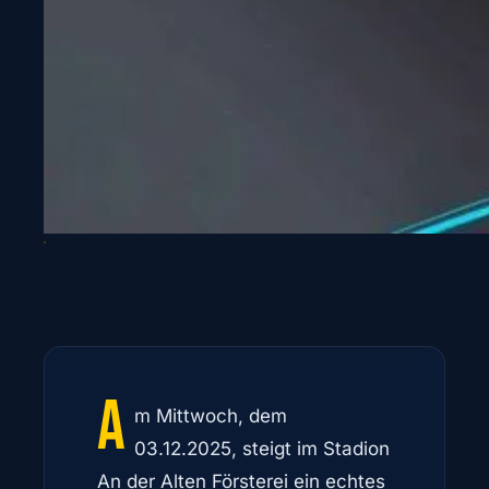
A
m Mittwoch, dem
03.12.2025, steigt im Stadion
An der Alten Försterei ein echtes