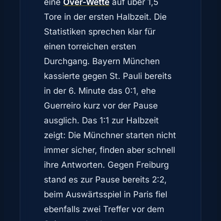
eine
Over-Wette
auf über 1,5
Tore in der ersten Halbzeit. Die
Statistiken sprechen klar für
einen torreichen ersten
Durchgang. Bayern München
kassierte gegen St. Pauli bereits
in der 6. Minute das 0:1, ehe
Guerreiro kurz vor der Pause
ausglich. Das 1:1 zur Halbzeit
zeigt: Die Münchner starten nicht
immer sicher, finden aber schnell
ihre Antworten. Gegen Freiburg
stand es zur Pause bereits 2:2,
beim Auswärtsspiel in Paris fiel
ebenfalls zwei Treffer vor dem