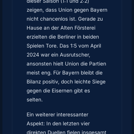
dieser Saison (1:1 und 2:2)
zeigen, dass Union gegen Bayern
nicht chancenlos ist. Gerade zu
Hause an der Alten Försterei
erzielten die Berliner in beiden
Spielen Tore. Das 1:5 vom April
2024 war ein Ausrutscher,
ansonsten hielt Union die Partien
meist eng. Für Bayern bleibt die
Bilanz positiv, doch leichte Siege
gegen die Eisernen gibt es
selten.
Ein weiterer interessanter
Aspekt: In den letzten vier
direkten Duellen fielen insgesamt