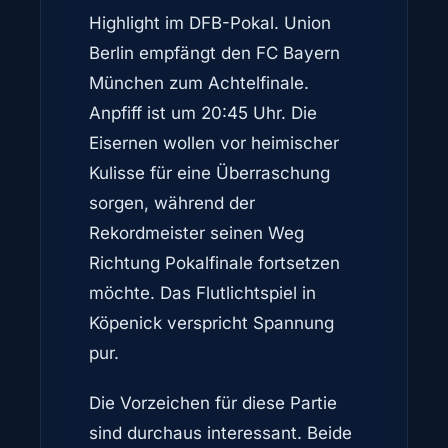
Highlight im DFB-Pokal. Union
Berlin empfängt den FC Bayern
München zum Achtelfinale.
Anpfiff ist um 20:45 Uhr. Die
Eisernen wollen vor heimischer
Kulisse für eine Überraschung
sorgen, während der
Rekordmeister seinen Weg
Richtung Pokalfinale fortsetzen
möchte. Das Flutlichtspiel in
Köpenick verspricht Spannung
pur.
Die Vorzeichen für diese Partie
sind durchaus interessant. Beide