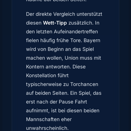
Der direkte Vergleich unterstützt
diesen
Wett-Tipp
zusätzlich. In
den letzten Aufeinandertreffen
fielen häufig frühe Tore. Bayern
wird von Beginn an das Spiel
machen wollen, Union muss mit
Kontern antworten. Diese
Konstellation führt
typischerweise zu Torchancen
auf beiden Seiten. Ein Spiel, das
erst nach der Pause Fahrt
aufnimmt, ist bei diesen beiden
Mannschaften eher
unwahrscheinlich.