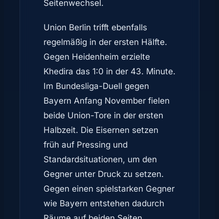
Seitenwechsel.
Union Berlin trifft ebenfalls
regelmäßig in der ersten Hälfte.
Gegen Heidenheim erzielte
Khedira das 1:0 in der 43. Minute.
Im Bundesliga-Duell gegen
Bayern Anfang November fielen
beide Union-Tore in der ersten
Halbzeit. Die Eisernen setzen
früh auf Pressing und
Standardsituationen, um den
Gegner unter Druck zu setzen.
Gegen einen spielstarken Gegner
wie Bayern entstehen dadurch
Räume auf beiden Seiten.