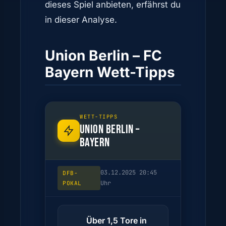
dieses Spiel anbieten, erfährst du
in dieser Analyse.
Union Berlin – FC
Bayern Wett-Tipps
WETT-TIPPS
UNION BERLIN –
BAYERN
03.12.2025 20:45
DFB-
Uhr
POKAL
Über 1,5 Tore in