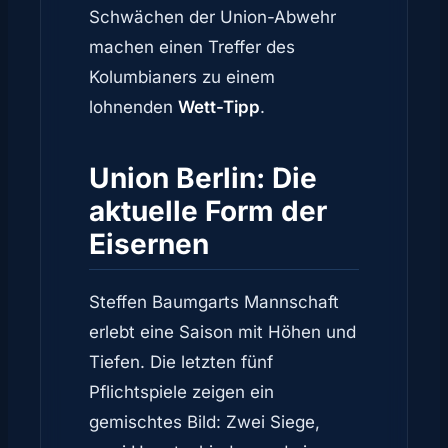
Schwächen der Union-Abwehr
machen einen Treffer des
Kolumbianers zu einem
lohnenden
Wett-Tipp
.
Union Berlin: Die
aktuelle Form der
Eisernen
Steffen Baumgarts Mannschaft
erlebt eine Saison mit Höhen und
Tiefen. Die letzten fünf
Pflichtspiele zeigen ein
gemischtes Bild: Zwei Siege,