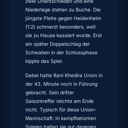
zwei Unentschieden und eine
Niederlage stehen zu Buche. Die
jüngste Pleite gegen Heidenheim
(1:2) schmerzt besonders, weil
sie zu Hause kassiert wurde. Erst
ein später Doppelschlag der
Schwaben in der Schlussphase
kippte das Spiel.
Dabei hatte Rani Khedira Union in
der 43. Minute noch in Führung
gebracht. Sein dritter
Saisontreffer reichte am Ende
nicht. Typisch für diese Union-
Mannschaft: In kampfbetonten
Spielen halten sie gut dagegen,