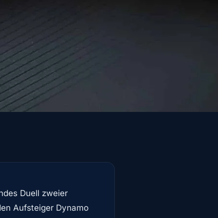
ndes Duell zweier
 den Aufsteiger Dynamo