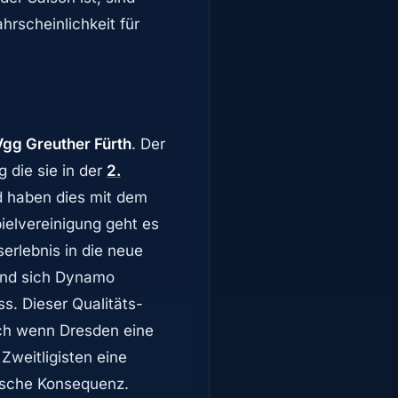
hrscheinlichkeit für
gg Greuther Fürth
. Der
 die sie in der
2.
nd haben dies mit dem
ielvereinigung geht es
erlebnis in die neue
rend sich Dynamo
. Dieser Qualitäts-
uch wenn Dresden eine
 Zweitligisten eine
gische Konsequenz.