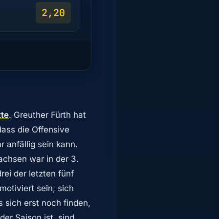
2,20
tte
. Greuther Fürth hat
dass die Offensive
 anfällig sein kann.
achsen war in der 3.
rei der letzten fünf
otiviert sein, sich
 sich erst noch finden,
er Saison ist, sind