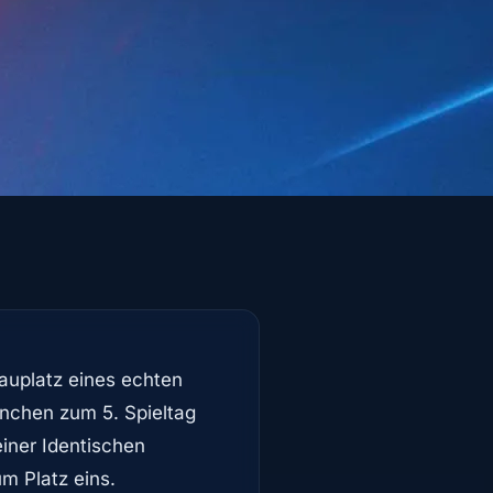
auplatz eines echten
nchen zum 5. Spieltag
iner Identischen
um Platz eins.