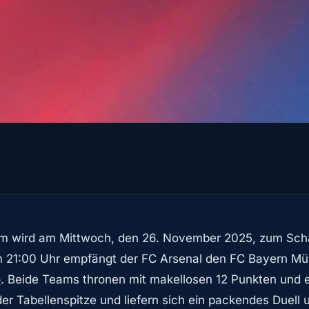
um wird am Mittwoch, den 26. November 2025, zum Sch
m 21:00 Uhr empfängt der FC Arsenal den FC Bayern Mü
e
. Beide Teams thronen mit makellosen 12 Punkten und e
der Tabellenspitze und liefern sich ein packendes Duell 