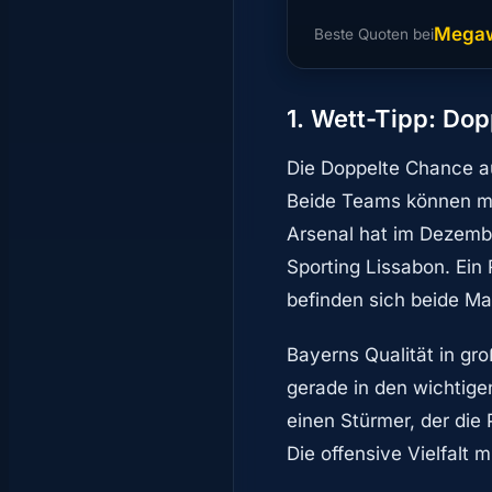
Megaw
Beste Quoten bei
1. Wett-Tipp: Do
Die Doppelte Chance a
Beide Teams können mit
Arsenal hat im Dezemb
Sporting Lissabon. Ei
befinden sich beide Ma
Bayerns Qualität in gro
gerade in den wichtige
einen Stürmer, der die
Die offensive Vielfalt 