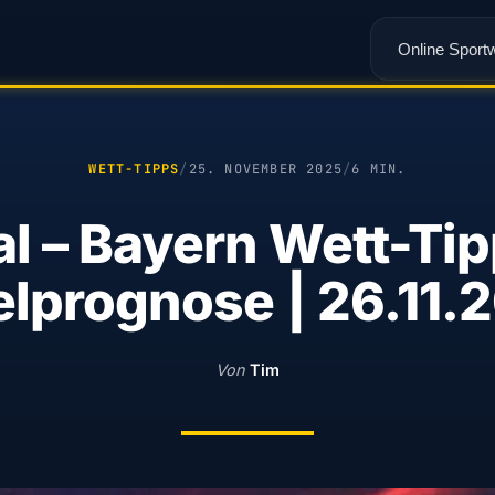
Online Sport
WETT-TIPPS
/
25. NOVEMBER 2025
/
6 MIN.
l – Bayern Wett-Ti
elprognose | 26.11.
Von
Tim