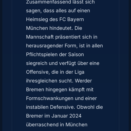
Zusammenfassend lässt sich
sagen, dass alles auf einen
Heimsieg des FC Bayern
München hindeutet. Die
Mannschaft präsentiert sich in
herausragender Form, ist in allen
Pflichtspielen der Saison
siegreich und verfügt über eine
Offensive, die in der Liga
ihresgleichen sucht. Werder
Bremen hingegen kämpft mit
Formschwankungen und einer
instabilen Defensive. Obwohl die
Bremer im Januar 2024
überraschend in München