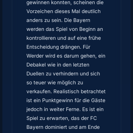
gewinnen konnten, scheinen die
Vorzeichen dieses Mal deutlich
anders zu sein. Die Bayern
werden das Spiel von Beginn an
kontrollieren und auf eine frühe
Entscheidung drängen. Für
Werder wird es darum gehen, ein
Debakel wie in den letzten
Duellen zu verhindern und sich
so teuer wie möglich zu
verkaufen. Realistisch betrachtet
ist ein Punktgewinn für die Gäste
jedoch in weiter Ferne. Es ist ein
Spiel zu erwarten, das der FC
Bayern dominiert und am Ende