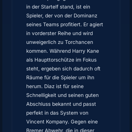
in der Startelf stand, ist ein
Spieler, der von der Dominanz
seines Teams profitiert. Er agiert
in vorderster Reihe und wird
unweigerlich zu Torchancen
kommen. Während Harry Kane
als Haupttorschütze im Fokus
steht, ergeben sich dadurch oft
Räume für die Spieler um ihn
herum. Diaz ist für seine
Schnelligkeit und seinen guten
Abschluss bekannt und passt
perfekt in das System von
Vincent Kompany. Gegen eine
Bremer Abwehr, die in dieser