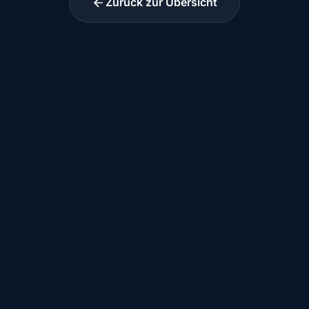
Zurück zur Übersicht