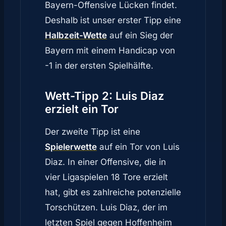
Bayern-Offensive Lücken findet.
Deshalb ist unser erster Tipp eine
Halbzeit-Wette
auf ein Sieg der
Bayern mit einem Handicap von
-1 in der ersten Spielhälfte.
Wett-Tipp 2: Luis Diaz
erzielt ein Tor
Der zweite Tipp ist eine
Spielerwette
auf ein Tor von Luis
Diaz. In einer Offensive, die in
vier Ligaspielen 18 Tore erzielt
hat, gibt es zahlreiche potenzielle
Torschützen. Luis Diaz, der im
letzten Spiel gegen Hoffenheim