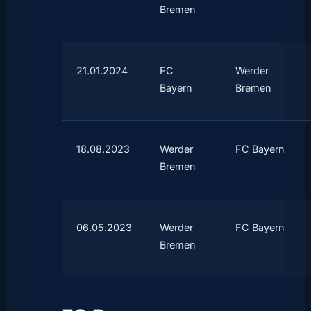
Bremen
21.01.2024
FC
Werder
Bayern
Bremen
18.08.2023
Werder
FC Bayern
Bremen
06.05.2023
Werder
FC Bayern
Bremen