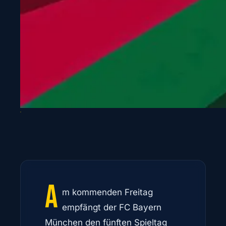
A
m kommenden Freitag
empfängt der FC Bayern
München den fünften Spieltag