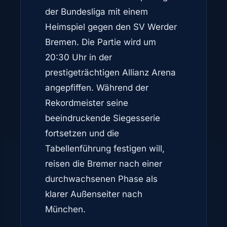
der Bundesliga mit einem
Heimspiel gegen den SV Werder
Bremen. Die Partie wird um
20:30 Uhr in der
prestigeträchtigen Allianz Arena
angepfiffen. Während der
Rekordmeister seine
beeindruckende Siegesserie
fortsetzen und die
Tabellenführung festigen will,
reisen die Bremer nach einer
durchwachsenen Phase als
klarer Außenseiter nach
München.