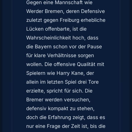
Gegen eine Mannschaft wie
Werder Bremen, deren Defensive
zuletzt gegen Freiburg erhebliche
Lücken offenbarte, ist die
Wahrscheinlichkeit hoch, dass
die Bayern schon vor der Pause
für klare Verhältnisse sorgen
wollen. Die offensive Qualität mit
Spielern wie Harry Kane, der
allein im letzten Spiel drei Tore
erzielte, spricht für sich. Die
Bremer werden versuchen,
defensiv kompakt zu stehen,
doch die Erfahrung zeigt, dass es
nur eine Frage der Zeit ist, bis die