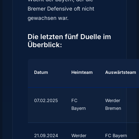
Bremer Defensive oft nicht
gewachsen war.
Die letzten fünf Duelle im
Überblick:
Datum
Heimteam
Auswärtsteam
07.02.2025
FC
Werder
Bayern
Bremen
21.09.2024
Werder
FC Bayern