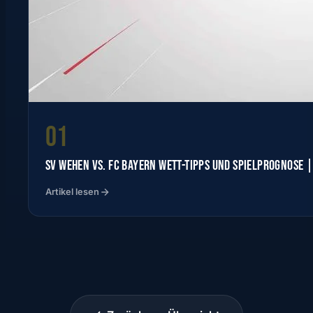
01
SV WEHEN VS. FC BAYERN WETT-TIPPS UND SPIELPROGNOSE 
Artikel lesen