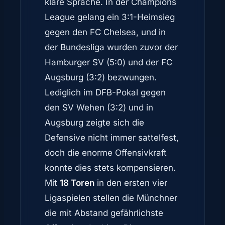
klare Sprache. In der Champions
League gelang ein 3:1-Heimsieg
gegen den FC Chelsea, und in
der Bundesliga wurden zuvor der
Hamburger SV (5:0) und der FC
Augsburg (3:2) bezwungen.
Lediglich im DFB-Pokal gegen
den SV Wehen (3:2) und in
Augsburg zeigte sich die
Defensive nicht immer sattelfest,
doch die enorme Offensivkraft
konnte dies stets kompensieren.
Mit
18 Toren
in den ersten vier
Ligaspielen stellen die Münchner
die mit Abstand gefährlichste