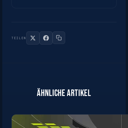
TEILEN
ÄHNLICHE ARTIKEL