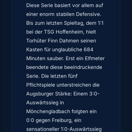
Diese Serie basiert vor allem auf
einer enorm stabilen Defensive.
Bis zum letzten Spieltag, dem 1:1
bei der TSG Hoffenheim, hielt
Torhüter Finn Dahmen seinen
Kasten für unglaubliche 684
Minuten sauber. Erst ein Elfmeter
beendete diese beeindruckende
Serie. Die letzten fünf
Pflichtspiele unterstreichen die
Augsburger Stärke: Einem 3:0-
Auswärtssieg in
Mönchengladbach folgten ein
0:0 gegen Freiburg, ein
sensationeller 1:0-Auswärtssieg