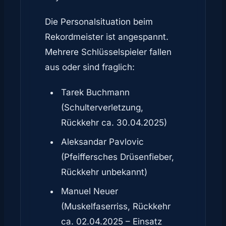
Die Personalsituation beim
Rekordmeister ist angespannt.
Mehrere Schlüsselspieler fallen
aus oder sind fraglich:
Tarek Buchmann
(Schulterverletzung,
Rückkehr ca. 30.04.2025)
Aleksandar Pavlovic
(Pfeiffersches Drüsenfieber,
Rückkehr unbekannt)
Manuel Neuer
(Muskelfaserriss, Rückkehr
ca. 02.04.2025 – Einsatz