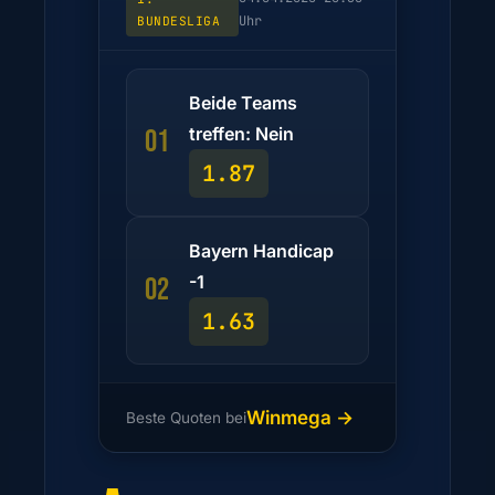
Uhr
BUNDESLIGA
Beide Teams
treffen: Nein
01
1.87
Bayern Handicap
-1
02
1.63
Winmega →
Beste Quoten bei