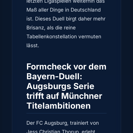
letzten Ligaspielen weiterhin das
Maß aller Dinge in Deutschland
ist. Dieses Duell birgt daher mehr
Brisanz, als die reine
Tabellenkonstellation vermuten
lässt.
Formcheck vor dem
Bayern-Duell:
Augsburgs Serie
trifft auf Münchner
Titelambitionen
Der FC Augsburg, trainiert von
Jess Christian Thorup, erlebt