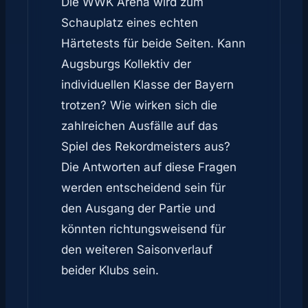
Die WWK Arena wird zum
Schauplatz eines echten
Härtetests für beide Seiten. Kann
Augsburgs Kollektiv der
individuellen Klasse der Bayern
trotzen? Wie wirken sich die
zahlreichen Ausfälle auf das
Spiel des Rekordmeisters aus?
Die Antworten auf diese Fragen
werden entscheidend sein für
den Ausgang der Partie und
könnten richtungsweisend für
den weiteren Saisonverlauf
beider Klubs sein.