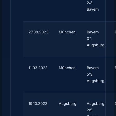
2:3
Bayern
27.08.2023
München
Bayern
3:1
Augsburg
11.03.2023
München
Bayern
5:3
Augsburg
19.10.2022
Augsburg
Augsburg
2:5