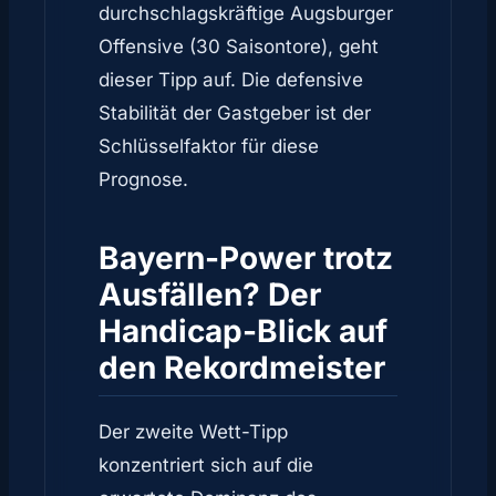
durchschlagskräftige Augsburger
Offensive (30 Saisontore), geht
dieser Tipp auf. Die defensive
Stabilität der Gastgeber ist der
Schlüsselfaktor für diese
Prognose.
Bayern-Power trotz
Ausfällen? Der
Handicap-Blick auf
den Rekordmeister
Der zweite Wett-Tipp
konzentriert sich auf die