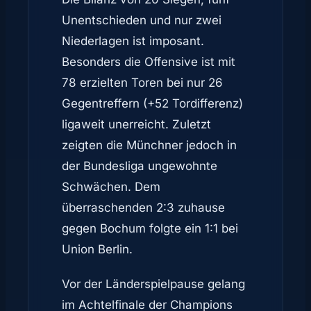
Unentschieden und nur zwei
Niederlagen ist imposant.
Besonders die Offensive ist mit
78 erzielten Toren bei nur 26
Gegentreffern (+52 Tordifferenz)
ligaweit unerreicht. Zuletzt
zeigten die Münchner jedoch in
der Bundesliga ungewohnte
Schwächen. Dem
überraschenden 2:3 zuhause
gegen Bochum folgte ein 1:1 bei
Union Berlin.
Vor der Länderspielpause gelang
im Achtelfinale der Champions