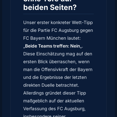
beiden Seiten?
Unser erster konkreter Wett-Tipp
für die Partie FC Augsburg gegen
FC Bayern München lautet:
„
Beide Teams treffen: Nein
„.
Diese Einschätzung mag auf den
ersten Blick überraschen, wenn
man die Offensivkraft der Bayern
und die Ergebnisse der letzten
direkten Duelle betrachtet.
Allerdings gründet dieser Tipp
maßgeblich auf der aktuellen
Verfassung des FC Augsburg,
insbesondere seiner