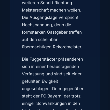
weiteren Schritt Richtung
Meisterschaft machen wollen.
Die Ausgangslage verspricht
Hochspannung, denn die
formstarken Gastgeber treffen
auf den scheinbar
übermächtigen Rekordmeister.
Die Fuggerstädter präsentieren
sich in einer herausragenden
Verfassung und sind seit einer
gefühlten Ewigkeit
ungeschlagen. Dem gegenüber
steht der FC Bayern, der trotz
einiger Schwankungen in den