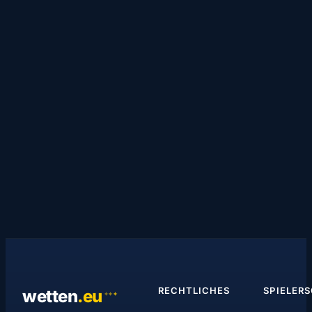
RECHTLICHES
SPIELER
wetten
.
eu
✦
✦
✦