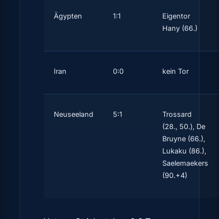
Ägypten
1:1
Eigentor
Hany (66.)
Iran
0:0
kein Tor
Neuseeland
5:1
Trossard
(28., 50.), De
Bruyne (66.),
Lukaku (86.),
Saelemaekers
(90.+4)