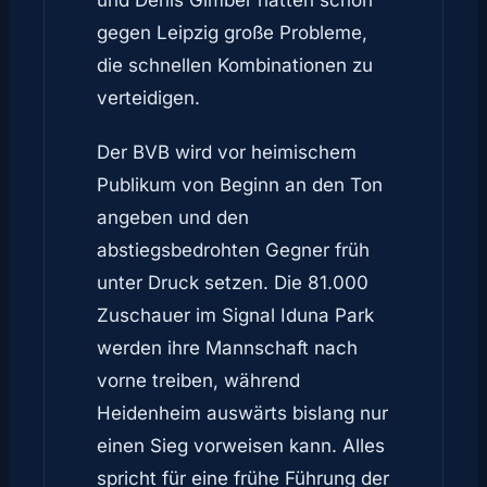
und Denis Gimber hatten schon
gegen Leipzig große Probleme,
die schnellen Kombinationen zu
verteidigen.
Der BVB wird vor heimischem
Publikum von Beginn an den Ton
angeben und den
abstiegsbedrohten Gegner früh
unter Druck setzen. Die 81.000
Zuschauer im Signal Iduna Park
werden ihre Mannschaft nach
vorne treiben, während
Heidenheim auswärts bislang nur
einen Sieg vorweisen kann. Alles
spricht für eine frühe Führung der