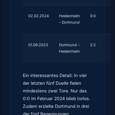
02.02.2024
Heidenheim
0:0
– Dortmund
01.09.2023
Dortmund –
2:2
Heidenheim
Ein interessantes Detail: In vier
der letzten fünf Duelle fielen
mindestens zwei Tore. Nur das
0:0 im Februar 2024 blieb torlos.
Zudem erzielte Dortmund in drei
der fünf Begegnungen