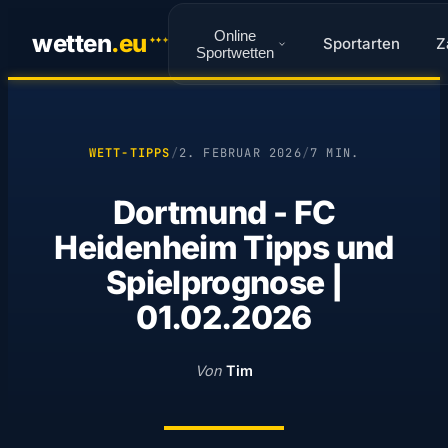
Online
wetten
.
eu
Sportarten
Z
✦
✦
✦
Sportwetten
WETT-TIPPS
/
2. FEBRUAR 2026
/
7 MIN.
Dortmund - FC
Heidenheim Tipps und
Spielprognose |
01.02.2026
Von
Tim