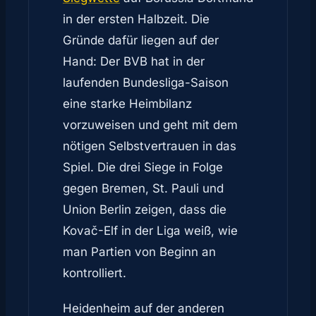
in der ersten Halbzeit. Die
Gründe dafür liegen auf der
Hand: Der BVB hat in der
laufenden Bundesliga-Saison
eine starke Heimbilanz
vorzuweisen und geht mit dem
nötigen Selbstvertrauen in das
Spiel. Die drei Siege in Folge
gegen Bremen, St. Pauli und
Union Berlin zeigen, dass die
Kovač-Elf in der Liga weiß, wie
man Partien von Beginn an
kontrolliert.
Heidenheim auf der anderen