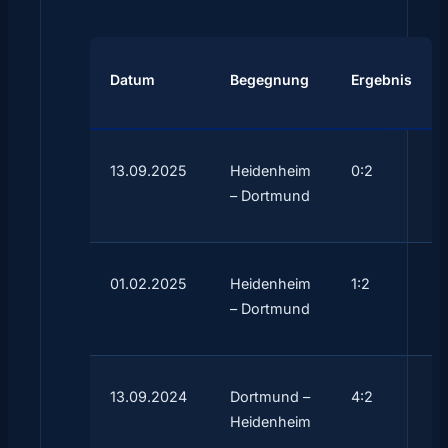
Datum
Begegnung
Ergebnis
13.09.2025
Heidenheim
0:2
– Dortmund
01.02.2025
Heidenheim
1:2
– Dortmund
13.09.2024
Dortmund –
4:2
Heidenheim