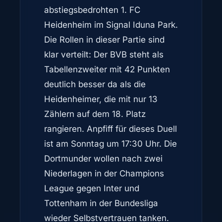
abstiegsbedrohten 1. FC
Heidenheim im Signal Iduna Park.
Die Rollen in dieser Partie sind
klar verteilt: Der BVB steht als
Tabellenzweiter mit 42 Punkten
deutlich besser da als die
Heidenheimer, die mit nur 13
Zählern auf dem 18. Platz
rangieren. Anpfiff für dieses Duell
ist am Sonntag um 17:30 Uhr. Die
Dortmunder wollen nach zwei
Niederlagen in der Champions
League gegen Inter und
Tottenham in der Bundesliga
wieder Selbstvertrauen tanken.