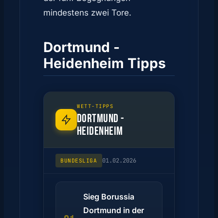
mindestens zwei Tore.
Dortmund -
Heidenheim Tipps
WETT-TIPPS
DORTMUND -
HEIDENHEIM
01.02.2026
BUNDESLIGA
Sieg Borussia
Dortmund in der