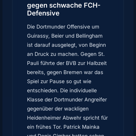
gegen schwache FCH-
Defensive
Die Dortmunder Offensive um
Guirassy, Beier und Bellingham
ist darauf ausgelegt, von Beginn
an Druck zu machen. Gegen St.
Pauli führte der BVB zur Halbzeit
bereits, gegen Bremen war das
Spiel zur Pause so gut wie
entschieden. Die individuelle
Klasse der Dortmunder Angreifer
gegenüber der wackligen
Heidenheimer Abwehr spricht für
ein frühes Tor. Patrick Mainka