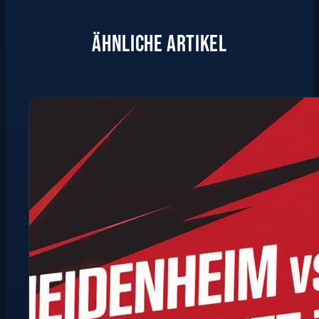
ÄHNLICHE ARTIKEL