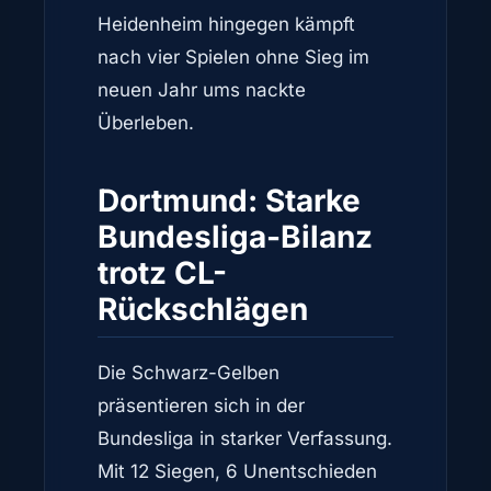
Heidenheim hingegen kämpft
nach vier Spielen ohne Sieg im
neuen Jahr ums nackte
Überleben.
Dortmund: Starke
Bundesliga-Bilanz
trotz CL-
Rückschlägen
Die Schwarz-Gelben
präsentieren sich in der
Bundesliga in starker Verfassung.
Mit 12 Siegen, 6 Unentschieden