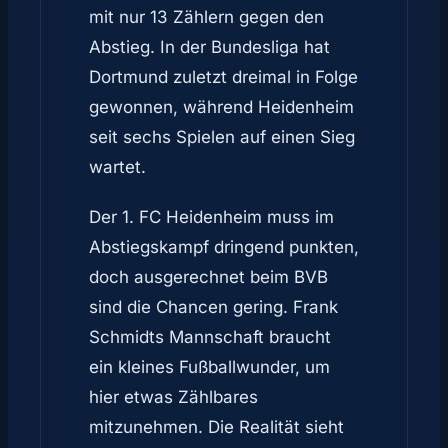
mit nur 13 Zählern gegen den
Abstieg. In der Bundesliga hat
Dortmund zuletzt dreimal in Folge
gewonnen, während Heidenheim
seit sechs Spielen auf einen Sieg
wartet.
Der 1. FC Heidenheim muss im
Abstiegskampf dringend punkten,
doch ausgerechnet beim BVB
sind die Chancen gering. Frank
Schmidts Mannschaft braucht
ein kleines Fußballwunder, um
hier etwas Zählbares
mitzunehmen. Die Realität sieht