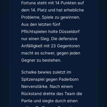
Fortuna steht mit 14 Punkten auf
dem 14. Platz und hat erhebliche
Probleme, Spiele zu gewinnen.
Aus den letzten fünf
Pflichtspielen holte Düsseldorf
nur einen Sieg. Die defensive
Anfälligkeit mit 23 Gegentoren
macht es schwer, gegen jeden
Gegner zu bestehen.
Schalke bewies zuletzt im
Spitzenspiel gegen Paderborn
Nervenstärke. Nach einem
Rückstand drehte das Team die
Partie und siegte durch einen