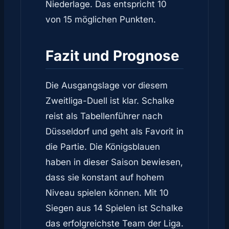
Niederlage. Das entspricht 10
von 15 möglichen Punkten.
Fazit und Prognose
Die Ausgangslage vor diesem
Zweitliga-Duell ist klar. Schalke
reist als Tabellenführer nach
Düsseldorf und geht als Favorit in
die Partie. Die Königsblauen
haben in dieser Saison bewiesen,
dass sie konstant auf hohem
Niveau spielen können. Mit 10
Siegen aus 14 Spielen ist Schalke
das erfolgreichste Team der Liga.