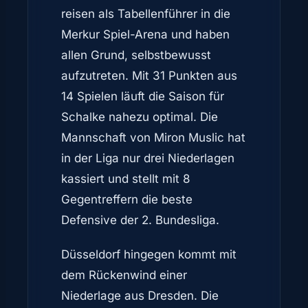
reisen als Tabellenführer in die
Merkur Spiel-Arena und haben
allen Grund, selbstbewusst
aufzutreten. Mit 31 Punkten aus
14 Spielen läuft die Saison für
Schalke nahezu optimal. Die
Mannschaft von Miron Muslic hat
in der Liga nur drei Niederlagen
kassiert und stellt mit 8
Gegentreffern die beste
Defensive der 2. Bundesliga.
Düsseldorf hingegen kommt mit
dem Rückenwind einer
Niederlage aus Dresden. Die