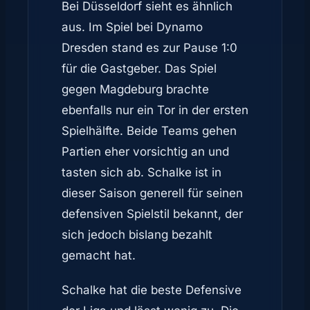
Bei Düsseldorf sieht es ähnlich
aus. Im Spiel bei Dynamo
Dresden stand es zur Pause 1:0
für die Gastgeber. Das Spiel
gegen Magdeburg brachte
ebenfalls nur ein Tor in der ersten
Spielhälfte. Beide Teams gehen
Partien eher vorsichtig an und
tasten sich ab. Schalke ist in
dieser Saison generell für seinen
defensiven Spielstil bekannt, der
sich jedoch bislang bezahlt
gemacht hat.
Schalke hat die beste Defensive