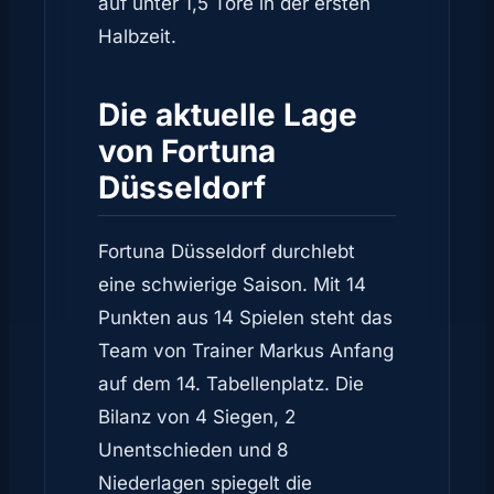
auf unter 1,5 Tore in der ersten
Halbzeit.
Die aktuelle Lage
von Fortuna
Düsseldorf
Fortuna Düsseldorf durchlebt
eine schwierige Saison. Mit 14
Punkten aus 14 Spielen steht das
Team von Trainer Markus Anfang
auf dem 14. Tabellenplatz. Die
Bilanz von 4 Siegen, 2
Unentschieden und 8
Niederlagen spiegelt die