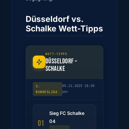
Düsseldorf vs.
Schalke Wett-Tipps
WETT-TIPPS
DÜSSELDORF –
SCHALKE
05.12.2025 18:30
2.
Uhr
BUNDESLIGA
Sieg FC Schalke
04
01