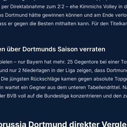
 per Direktabnahme zum 2:2 – ehe Kimmichs Volley in d
das Dortmund hätte gewinnen können und am Ende verlor. 
ass er gegen die Besten mithalten kann. Für den Titelka
ken über Dortmunds Saison verraten
Spielen – nur Bayern hat mehr. 25 Gegentore bei einer To
und nur 2 Niederlagen in der Liga zeigen, dass Dortmund
t. Die jüngsten Rückschläge kamen gegen absolute Topg
Köln wartet ein Gegner aus dem unteren Tabellendrittel
er BVB voll auf die Bundesliga konzentrieren und den 
orussia Dortmund direkter Vergle