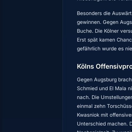
Besonders die Auswärts
gewinnen. Gegen Augsb
Buche. Die Kölner versu
Erst spät kamen Chance
gefährlich wurde es nie
Kölns Offensivpr
Gegen Augsburg brachte
Schmied und El Mala n
nach. Die Umstellungen 
einmal zehn Torschüsse
Kwasniok mit offensiv
Unterschied machen. Di