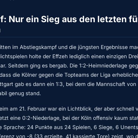
f: Nur ein Sieg aus den letzten fü
n
mitten im Abstiegskampf und die jüngsten Ergebnisse ma
lichtspielen holte der Effzeh lediglich einen einzigen Dre
r. Seitdem ging es bergab. Die 1:2-Heimniederlage geg
, dass die Kölner gegen die Topteams der Liga erheblic
tgart gab es dann ein 1:3, bei dem die Mannschaft von
abil genug stand.
im am 21. Februar war ein Lichtblick, der aber schnell 
tzt eine 0:2-Niederlage, bei der Köln offensiv kaum sta
e Sprache: 24 Punkte aus 24 Spielen, 6 Siege, 6 Unent
ferenz von -8 (33 erzielte, 41 kassierte Tore) zeigt, wo 