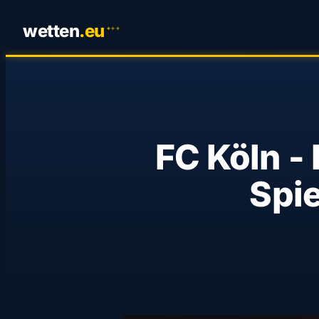
wetten
.
eu
✦
✦
✦
FC Köln -
Spi