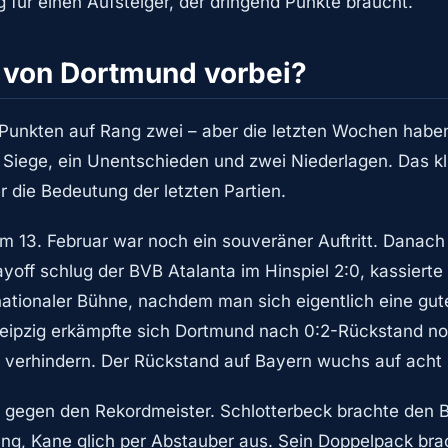
 für einen Aufsteiger, der dringend Punkte braucht.
n von Dortmund vorbei?
Punkten auf Rang zwei – aber die letzten Wochen haben
i Siege, ein Unentschieden und zwei Niederlagen. Das kl
er die Bedeutung der letzten Partien.
 13. Februar war noch ein souveräner Auftritt. Danach 
ff schlug der BVB Atalanta im Hinspiel 2:0, kassierte 
rnationaler Bühne, nachdem man sich eigentlich eine gu
 Leipzig erkämpfte sich Dortmund nach 0:2-Rückstand no
t verhindern. Der Rückstand auf Bayern wuchs auf acht 
 gegen den Rekordmeister. Schlotterbeck brachte den 
ung, Kane glich per Abstauber aus. Sein Doppelpack brac