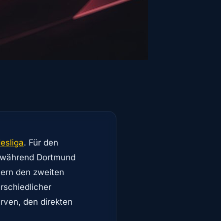
esliga
. Für den
, während Dortmund
ern den zweiten
rschiedlicher
rven, den direkten