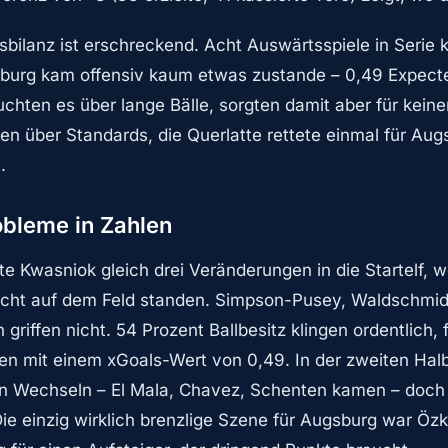
bilanz ist erschreckend. Acht Auswärtsspiele in Serie k
urg kam offensiv kaum etwas zustande – 0,49 Expect
chten es über lange Bälle, sorgten damit aber für keine
n über Standards, die Querlatte rettete einmal für Augs
.
obleme in Zahlen
 Kwasniok gleich drei Veränderungen in die Startelf, w
icht auf dem Feld standen. Simpson-Pusey, Waldschmidt
griffen nicht. 54 Prozent Ballbesitz klingen ordentlich,
n mit einem xGoals-Wert von 0,49. In der zweiten Halb
en Wechseln – El Mala, Chavez, Schenten kamen – doch
e einzig wirklich brenzlige Szene für Augsburg war Özk