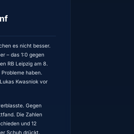
nf
chen es nicht besser.
ier – das 1:0 gegen
en RB Leipzig am 8.
he Probleme haben.
 Lukas Kwasniok vor
verblasste. Gegen
ttfand. Die Zahlen
schieden und 12
der Schuh drückt.