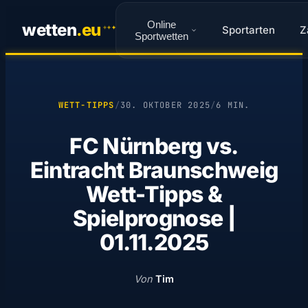
Online
wetten
.
eu
Sportarten
Z
✦
✦
✦
Sportwetten
WETT-TIPPS
/
30. OKTOBER 2025
/
6 MIN.
FC Nürnberg vs.
Eintracht Braunschweig
Wett-Tipps &
Spielprognose |
01.11.2025
Von
Tim