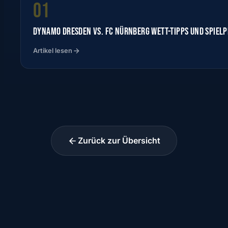
01
DYNAMO DRESDEN VS. FC NÜRNBERG WETT-TIPPS UND SPIEL
Artikel lesen
Zurück zur Übersicht