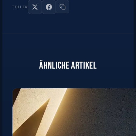
TEILEN
ÄHNLICHE ARTIKEL