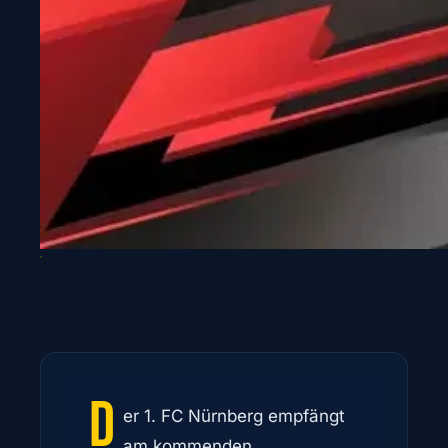
D
er 1. FC Nürnberg empfängt
am kommenden