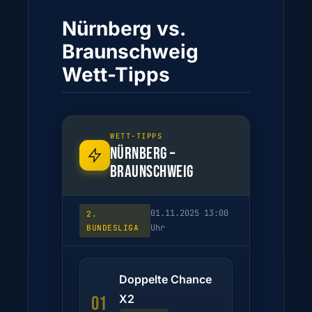
Nürnberg vs.
Braunschweig
Wett-Tipps
WETT-TIPPS
NÜRNBERG –
BRAUNSCHWEIG
01.11.2025 13:00
2.
Uhr
BUNDESLIGA
Doppelte Chance
X2
01