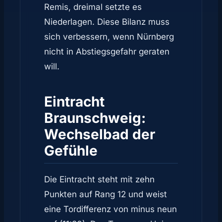
Remis, dreimal setzte es
Niederlagen. Diese Bilanz muss
sich verbessern, wenn Nürnberg
nicht in Abstiegsgefahr geraten
will.
Eintracht
Braunschweig:
Wechselbad der
Gefühle
Die Eintracht steht mit zehn
Punkten auf Rang 12 und weist
eine Tordifferenz von minus neun