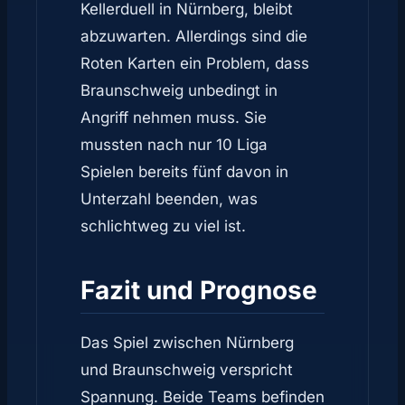
Kellerduell in Nürnberg, bleibt
abzuwarten. Allerdings sind die
Roten Karten ein Problem, dass
Braunschweig unbedingt in
Angriff nehmen muss. Sie
mussten nach nur 10 Liga
Spielen bereits fünf davon in
Unterzahl beenden, was
schlichtweg zu viel ist.
Fazit und Prognose
Das Spiel zwischen Nürnberg
und Braunschweig verspricht
Spannung. Beide Teams befinden