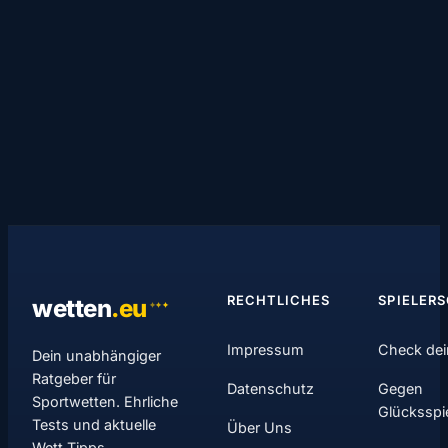
RECHTLICHES
SPIELER
wetten
.
eu
✦
✦
✦
Impressum
Check dei
Dein unabhängiger
Ratgeber für
Datenschutz
Gegen
Sportwetten. Ehrliche
Glücksspi
Tests und aktuelle
Über Uns
Wett Tipps.