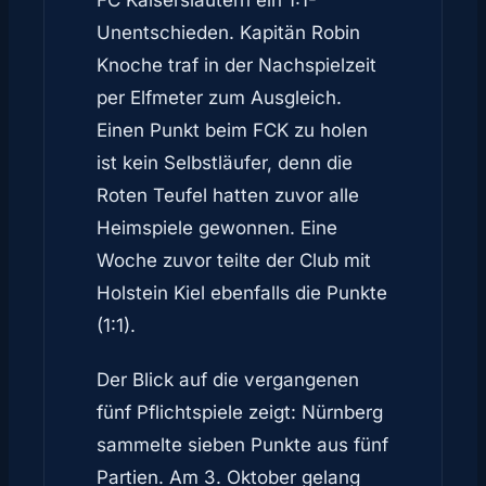
FC Kaiserslautern ein 1:1-
Unentschieden. Kapitän Robin
Knoche traf in der Nachspielzeit
per Elfmeter zum Ausgleich.
Einen Punkt beim FCK zu holen
ist kein Selbstläufer, denn die
Roten Teufel hatten zuvor alle
Heimspiele gewonnen. Eine
Woche zuvor teilte der Club mit
Holstein Kiel ebenfalls die Punkte
(1:1).
Der Blick auf die vergangenen
fünf Pflichtspiele zeigt: Nürnberg
sammelte sieben Punkte aus fünf
Partien. Am 3. Oktober gelang