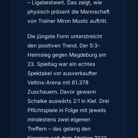
– Ligabestwert. Das zeigt, wie
physisch präsent die Mannschaft
von Trainer Miron Muslic auftritt.
Die jüngste Form unterstreicht
den positiven Trend. Der 5:3-
Heimsieg gegen Magdeburg am
23. Spieltag war ein echtes
Spektakel vor ausverkaufter
Veltins-Arena mit 61.378
Zuschauern. Davor gewann
Schalke auswärts 2:1 in Kiel. Drei
Pflichtspiele in Folge mit jeweils
mindestens zwei eigenen
Treffern – das gelang den