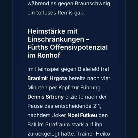
während es gegen Braunschweig
ein torloses Remis gab.
Heimstärke mit
Einschränkungen –
Fürths Offensivpotenzial
im Ronhof
Im Heimspiel gegen Bielefeld traf
Branimir Hrgota
bereits nach vier
Minuten per Kopf zur Führung.
Dennis Srbeny
erzielte nach der
Pause das entscheidende 2:1,
nachdem Joker
Noel Futkeu
den
Ball im Strafraum stark auf ihn
zurückgelegt hatte. Trainer Heiko