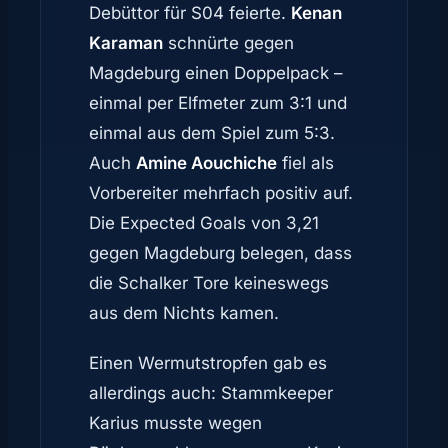
Debüttor für S04 feierte.
Kenan
Karaman
schnürte gegen
Magdeburg einen Doppelpack –
einmal per Elfmeter zum 3:1 und
einmal aus dem Spiel zum 5:3.
Auch
Amine Aouchiche
fiel als
Vorbereiter mehrfach positiv auf.
Die Expected Goals von 3,21
gegen Magdeburg belegen, dass
die Schalker Tore keineswegs
aus dem Nichts kamen.
Einen Wermutstropfen gab es
allerdings auch: Stammkeeper
Karius musste wegen