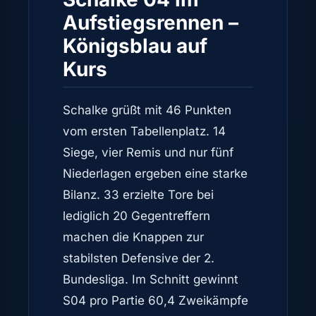
Aufstiegsrennen –
Königsblau auf
Kurs
Schalke grüßt mit 46 Punkten
vom ersten Tabellenplatz. 14
Siege, vier Remis und nur fünf
Niederlagen ergeben eine starke
Bilanz. 33 erzielte Tore bei
lediglich 20 Gegentreffern
machen die Knappen zur
stabilsten Defensive der 2.
Bundesliga. Im Schnitt gewinnt
S04 pro Partie 60,4 Zweikämpfe