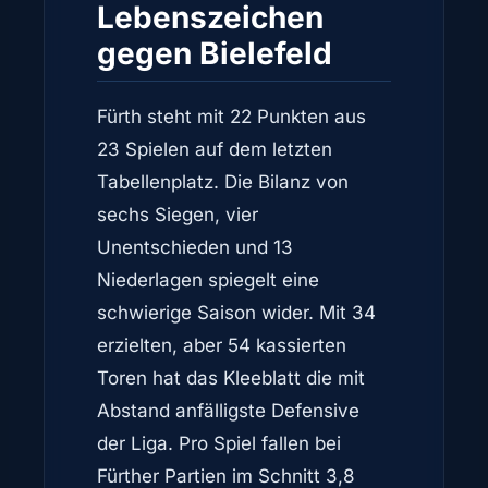
Lebenszeichen
gegen Bielefeld
Fürth steht mit 22 Punkten aus
23 Spielen auf dem letzten
Tabellenplatz. Die Bilanz von
sechs Siegen, vier
Unentschieden und 13
Niederlagen spiegelt eine
schwierige Saison wider. Mit 34
erzielten, aber 54 kassierten
Toren hat das Kleeblatt die mit
Abstand anfälligste Defensive
der Liga. Pro Spiel fallen bei
Fürther Partien im Schnitt 3,8