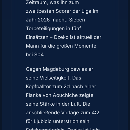
Zeitraum, was ihn zum
zweitbesten Scorer der Liga im
Jahr 2026 macht. Sieben
Torbeteiligungen in fünf
Einsätzen – Dzeko ist aktuell der
Mann für die großen Momente
bei S04.
Gegen Magdeburg bewies er
seine Vielseitigkeit. Das
Kopfballtor zum 2:1 nach einer
Flanke von Aouchiche zeigte
seine Stärke in der Luft. Die
anschließende Vorlage zum 4:2
für Ljubicic unterstrich sein