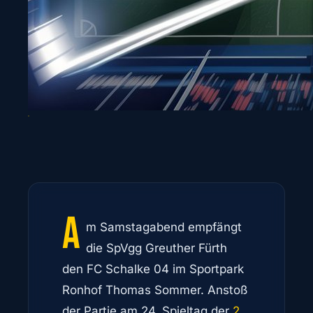
A
m Samstagabend empfängt
die SpVgg Greuther Fürth
den FC Schalke 04 im Sportpark
Ronhof Thomas Sommer. Anstoß
der Partie am 24. Spieltag der
2.