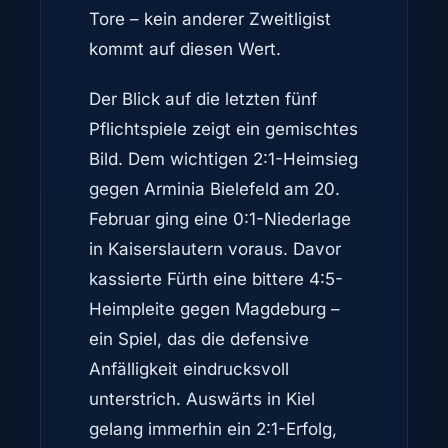
Tore – kein anderer Zweitligist
kommt auf diesen Wert.
Der Blick auf die letzten fünf
Pflichtspiele zeigt ein gemischtes
Bild. Dem wichtigen 2:1-Heimsieg
gegen Arminia Bielefeld am 20.
Februar ging eine 0:1-Niederlage
in Kaiserslautern voraus. Davor
kassierte Fürth eine bittere 4:5-
Heimpleite gegen Magdeburg –
ein Spiel, das die defensive
Anfälligkeit eindrucksvoll
unterstrich. Auswärts in Kiel
gelang immerhin ein 2:1-Erfolg,