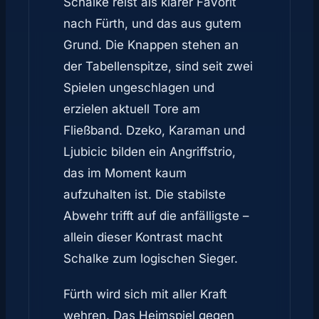
Schalke reist als klarer Favorit
nach Fürth, und das aus gutem
Grund. Die Knappen stehen an
der Tabellenspitze, sind seit zwei
Spielen ungeschlagen und
erzielen aktuell Tore am
Fließband. Dzeko, Karaman und
Ljubicic bilden ein Angriffstrio,
das im Moment kaum
aufzuhalten ist. Die stabilste
Abwehr trifft auf die anfälligste –
allein dieser Kontrast macht
Schalke zum logischen Sieger.
Fürth wird sich mit aller Kraft
wehren. Das Heimspiel gegen