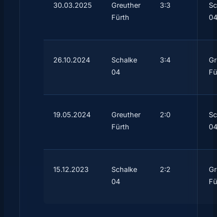
30.03.2025
Greuther
3:3
Sc
Fürth
0
26.10.2024
Schalke
3:4
Gr
04
Fü
19.05.2024
Greuther
2:0
Sc
Fürth
0
15.12.2023
Schalke
2:2
Gr
04
Fü