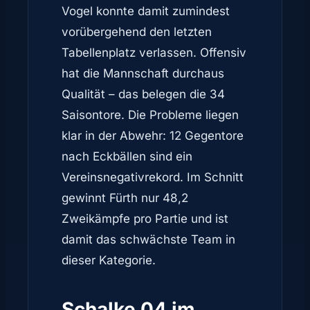
Vogel konnte damit zumindest
vorübergehend den letzten
Tabellenplatz verlassen. Offensiv
hat die Mannschaft durchaus
Qualität – das belegen die 34
Saisontore. Die Probleme liegen
klar in der Abwehr: 12 Gegentore
nach Eckbällen sind ein
Vereinsnegativrekord. Im Schnitt
gewinnt Fürth nur 48,2
Zweikämpfe pro Partie und ist
damit das schwächste Team in
dieser Kategorie.
Schalke 04 im