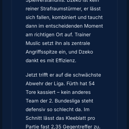
Spielverständnis. Dzeko ist kein
reiner Strafraumstürmer, er lässt
sich fallen, kombiniert und taucht
dann im entscheidenden Moment
am richtigen Ort auf. Trainer
Muslic setzt ihn als zentrale
Angriffsspitze ein, und Dzeko
dankt es mit Effizienz.
Jetzt trifft er auf die schwächste
Abwehr der Liga. Fürth hat 54
Tore kassiert – kein anderes
Team der 2. Bundesliga steht
defensiv so schlecht da. Im
Schnitt lässt das Kleeblatt pro
Partie fast 2,35 Gegentreffer zu.