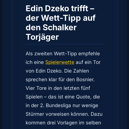
Edin Dzeko trifft –
der Wett-Tipp auf
den Schalker
Torjäger
Als zweiten Wett-Tipp empfehle
ich eine
Spielerwette
auf ein Tor
von Edin Dzeko. Die Zahlen
sprechen klar für den Bosnier.
Vier Tore in den letzten fünf
Spielen – das ist eine Quote, die
in der 2. Bundesliga nur wenige
Stürmer vorweisen können. Dazu
kommen drei Vorlagen im selben