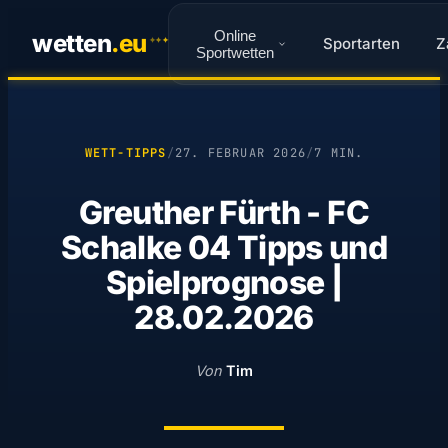
Online
wetten
.
eu
Sportarten
Z
✦
✦
✦
Sportwetten
WETT-TIPPS
/
27. FEBRUAR 2026
/
7 MIN.
Greuther Fürth - FC
Schalke 04 Tipps und
Spielprognose |
28.02.2026
Von
Tim