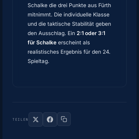
Schalke die drei Punkte aus Fürth
mitnimmt. Die individuelle Klasse
und die taktische Stabilität geben
den Ausschlag. Ein
2:1 oder 3:1
für Schalke
erscheint als
realistisches Ergebnis für den 24.
Spieltag.
TEILEN