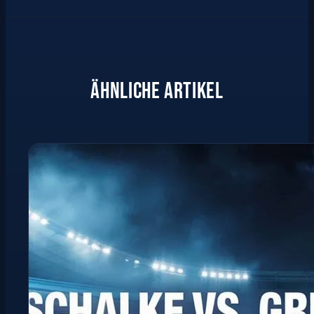
ÄHNLICHE ARTIKEL