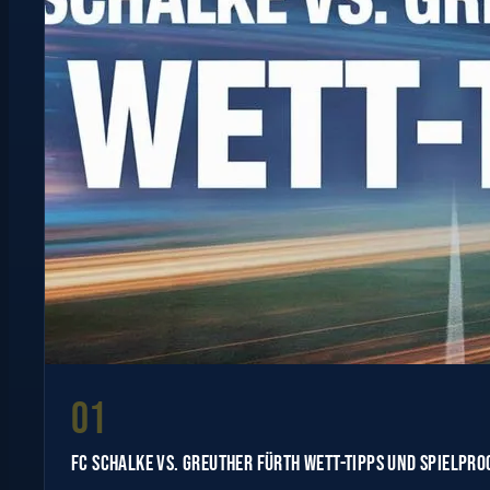
01
FC SCHALKE VS. GREUTHER FÜRTH WETT-TIPPS UND SPIELPR