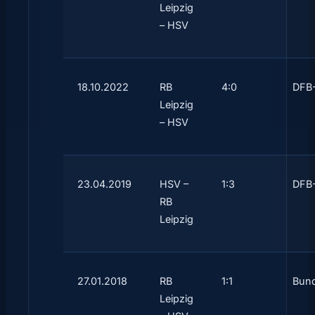
Leipzig
– HSV
18.10.2022
RB
4:0
DFB-
Leipzig
– HSV
23.04.2019
HSV –
1:3
DFB-
RB
Leipzig
27.01.2018
RB
1:1
Bund
Leipzig