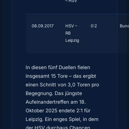
– HSV
08.09.2017
HSV –
0:2
Bund
RB
Leipzig
In diesen fünf Duellen fielen
insgesamt 15 Tore – das ergibt
einen Schnitt von 3,0 Toren pro
Begegnung. Das jüngste
Aufeinandertreffen am 18.
Oktober 2025 endete 2:1 für
Leipzig. Ein enges Spiel, in dem
der HSV durchaus Chancen