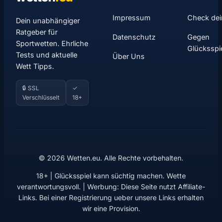
Impressum
Check dei
Dein unabhängiger
Ratgeber für
Datenschutz
Gegen
Sportwetten. Ehrliche
Glücksspi
Tests und aktuelle
Über Uns
Wett Tipps.
🔒 SSL
✓
Verschlüsselt
18+
© 2026 Wetten.eu. Alle Rechte vorbehalten.
18+ | Glücksspiel kann süchtig machen. Wette
verantwortungsvoll. | Werbung: Diese Seite nutzt Affiliate-
Links. Bei einer Registrierung ueber unsere Links erhalten
wir eine Provision.