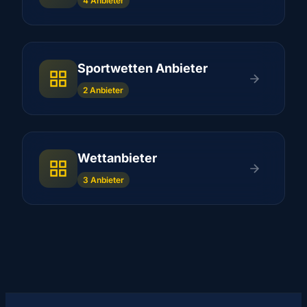
4 Anbieter
Sportwetten Anbieter
2 Anbieter
Wettanbieter
3 Anbieter