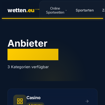
Online
wetten
.
eu
Sportarten
Z
✦
✦
✦
Sportwetten
Anbieter
Kategorien
3 Kategorien verfügbar
Casino