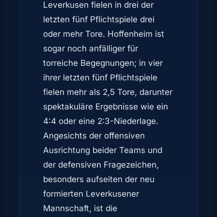
Leverkusen fielen in drei der
letzten fünf Pflichtspiele drei
oder mehr Tore. Hoffenheim ist
sogar noch anfälliger für
torreiche Begegnungen; in vier
ihrer letzten fünf Pflichtspiele
fielen mehr als 2,5 Tore, darunter
spektakuläre Ergebnisse wie ein
4:4 oder eine 2:3-Niederlage.
Angesichts der offensiven
Ausrichtung beider Teams und
der defensiven Fragezeichen,
besonders aufseiten der neu
formierten Leverkusener
Mannschaft, ist die