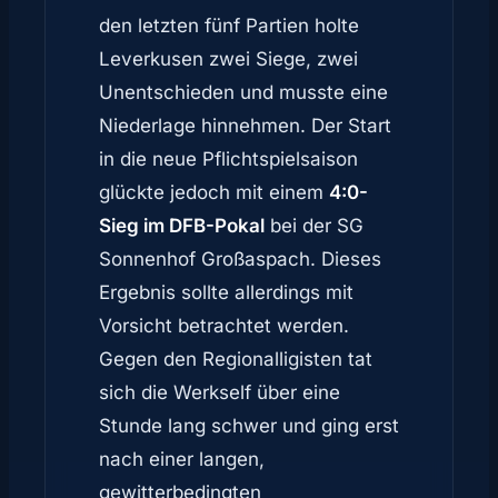
den letzten fünf Partien holte
Leverkusen zwei Siege, zwei
Unentschieden und musste eine
Niederlage hinnehmen. Der Start
in die neue Pflichtspielsaison
glückte jedoch mit einem
4:0-
Sieg im DFB-Pokal
bei der SG
Sonnenhof Großaspach. Dieses
Ergebnis sollte allerdings mit
Vorsicht betrachtet werden.
Gegen den Regionalligisten tat
sich die Werkself über eine
Stunde lang schwer und ging erst
nach einer langen,
gewitterbedingten