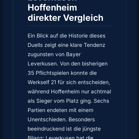
Hoffenheim
direkter Vergleich
Ein Blick auf die Historie dieses
Duells zeigt eine klare Tendenz
zugunsten von Bayer
Leverkusen. Von den bisherigen
35 Pflichtspielen konnte die
Werkself 21 für sich entscheiden,
während Hoffenheim nur achtmal
als Sieger vom Platz ging. Sechs
Partien endeten mit einem
Unentschieden. Besonders
beeindruckend ist die jüngste
Bilanz: Leverkusen hat die