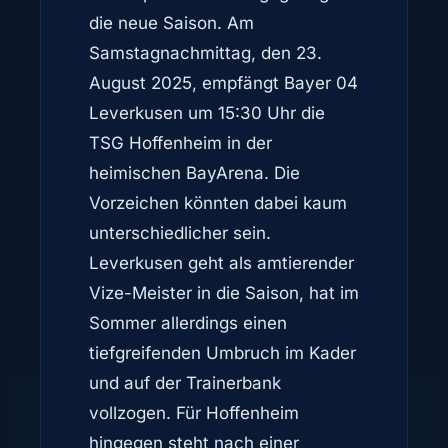
die neue Saison. Am
Samstagnachmittag, den 23.
August 2025, empfängt Bayer 04
Leverkusen um 15:30 Uhr die
TSG Hoffenheim in der
heimischen BayArena. Die
Vorzeichen könnten dabei kaum
unterschiedlicher sein.
Leverkusen geht als amtierender
Vize-Meister in die Saison, hat im
Sommer allerdings einen
tiefgreifenden Umbruch im Kader
und auf der Trainerbank
vollzogen. Für Hoffenheim
hingegen steht nach einer