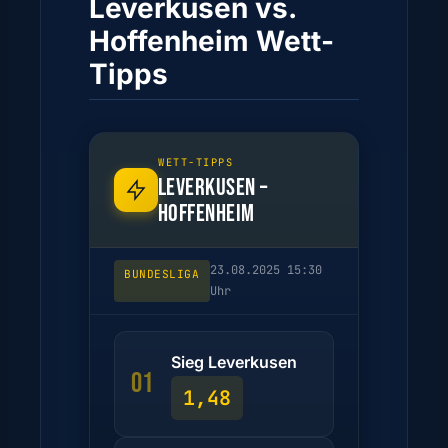
Leverkusen vs.
Hoffenheim Wett-
Tipps
WETT-TIPPS
LEVERKUSEN –
HOFFENHEIM
23.08.2025 15:30
BUNDESLIGA
Uhr
Sieg Leverkusen
01
1,48