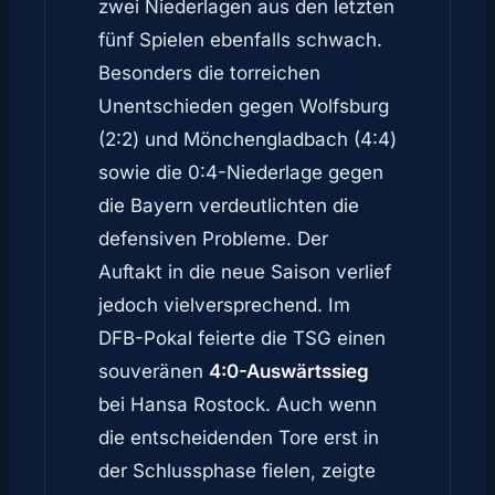
zwei Niederlagen aus den letzten
fünf Spielen ebenfalls schwach.
Besonders die torreichen
Unentschieden gegen Wolfsburg
(2:2) und Mönchengladbach (4:4)
sowie die 0:4-Niederlage gegen
die Bayern verdeutlichten die
defensiven Probleme. Der
Auftakt in die neue Saison verlief
jedoch vielversprechend. Im
DFB-Pokal feierte die TSG einen
souveränen
4:0-Auswärtssieg
bei Hansa Rostock. Auch wenn
die entscheidenden Tore erst in
der Schlussphase fielen, zeigte