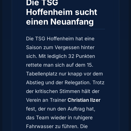
Die TSG
Hoffenheim sucht
einen Neuanfang
Die TSG Hoffenheim hat eine
Saison zum Vergessen hinter
sich. Mit lediglich 32 Punkten
rettete man sich auf dem 15.
Tabellenplatz nur knapp vor dem
Abstieg und der Relegation. Trotz
der kritischen Stimmen hält der
Verein an Trainer
Christian Ilzer
fest, der nun den Auftrag hat,
das Team wieder in ruhigere
Fahrwasser zu führen. Die