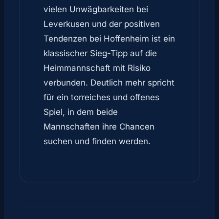
vielen Unwägbarkeiten bei
Leverkusen und der positiven
Tendenzen bei Hoffenheim ist ein
klassischer Sieg-Tipp auf die
Heimmannschaft mit Risiko
verbunden. Deutlich mehr spricht
für ein torreiches und offenes
Spiel, in dem beide
Mannschaften ihre Chancen
suchen und finden werden.