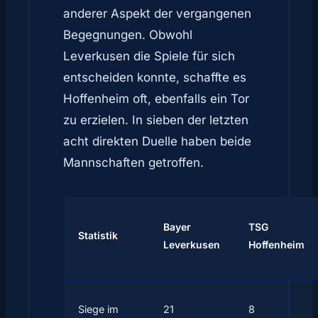
anderer Aspekt der vergangenen
Begegnungen. Obwohl
Leverkusen die Spiele für sich
entscheiden konnte, schaffte es
Hoffenheim oft, ebenfalls ein Tor
zu erzielen. In sieben der letzten
acht direkten Duelle haben beide
Mannschaften getroffen.
Bayer
TSG
Statistik
Leverkusen
Hoffenheim
Siege im
21
8