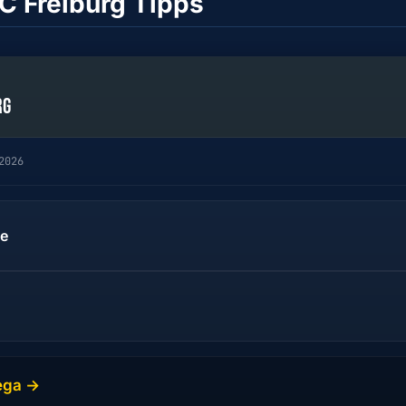
SC Freiburg Tipps
RG
2026
le
ega →