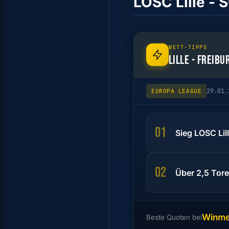
LOSC Lille - 
WETT-TIPPS
LILLE - FREIBU
29.01.
EUROPA LEAGUE
01
Sieg LOSC Lil
02
Über 2,5 Tore
Winm
Beste Quoten bei