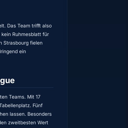
lt. Das Team trifft also
d kein Ruhmesblatt für
n Strasbourg fielen
dringend ein
ague
sten Teams. Mit 17
Tabellenplatz. Fünf
ehen lassen. Besonders
 den zweitbesten Wert