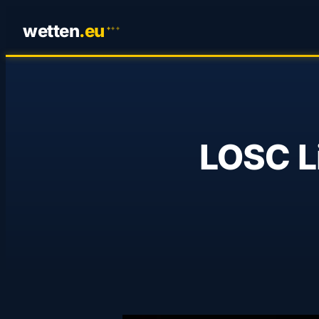
wetten
.
eu
✦
✦
✦
LOSC Li