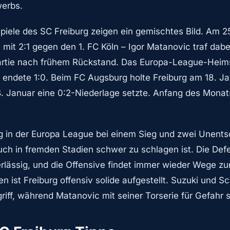
erbs.
htspiele des SC Freiburg zeigen ein gemischtes Bild. Am
mit 2:1 gegen den 1. FC Köln – Igor Matanovic traf dabe
Partie nach frühem Rückstand. Das Europa-League-Heim
 endete 1:0. Beim FC Augsburg holte Freiburg am 18. Ja
4. Januar eine 0:2-Niederlage setzte. Anfang des Mona
g in der Europa League bei einem Sieg und zwei Unents
ch in fremden Stadien schwer zu schlagen ist. Die Def
erlässig, und die Offensive findet immer wieder Wege zum
len ist Freiburg offensiv solide aufgestellt. Suzuki und S
iff, während Matanovic mit seiner Torserie für Gefahr s