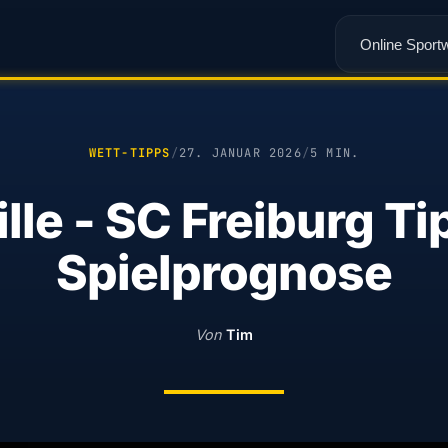
Online Sport
WETT-TIPPS
/
27. JANUAR 2026
/
5 MIN.
lle - SC Freiburg T
Spielprognose
Von
Tim