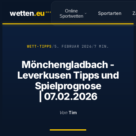
Online
wetten
.
eu
Sportarten
Z
✦
✦
✦
Sportwetten
WETT-TIPPS
/
5. FEBRUAR 2026
/
7 MIN.
Mönchengladbach -
Leverkusen Tipps und
Spielprognose
| 07.02.2026
Von
Tim