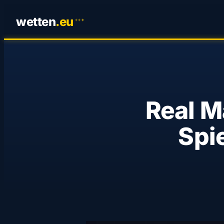
wetten
.
eu
✦
✦
✦
Real M
Spi