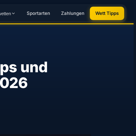
Sportarten
Zahlungen
Wett Tipps
wetten
pps und
2026