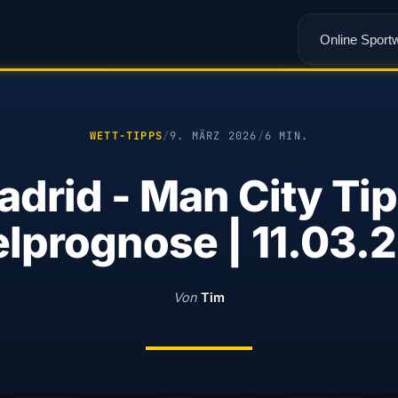
Online Sport
WETT-TIPPS
/
9. MÄRZ 2026
/
6 MIN.
adrid - Man City Ti
elprognose | 11.03.
Von
Tim