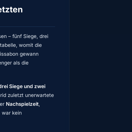
etzten
n – fünf Siege, drei
tabelle, womit die
 Lissabon gewann
enger als die
drei Siege und zwei
rid zuletzt unerwartete
der
Nachspielzeit
,
 war kein