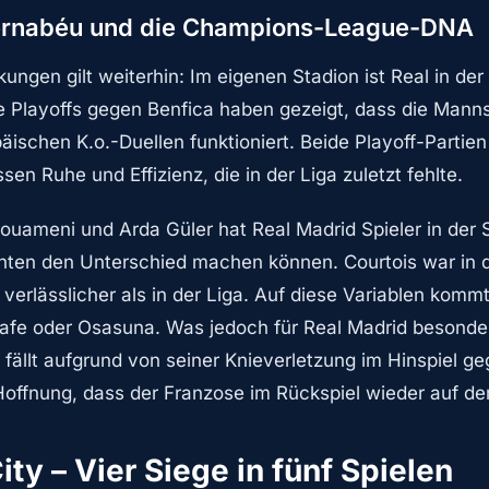
Bernabéu und die Champions-League-DNA
ngen gilt weiterhin: Im eigenen Stadion ist Real in der
 Playoffs gegen Benfica haben gezeigt, dass die Manns
päischen K.o.-Duellen funktioniert. Beide Playoff-Part
sen Ruhe und Effizienz, die in der Liga zuletzt fehlte.
houameni und Arda Güler hat Real Madrid Spieler in der St
en den Unterschied machen können. Courtois war in d
verlässlicher als in der Liga. Auf diese Variablen kommt
fe oder Osasuna. Was jedoch für Real Madrid besonders 
fällt aufgrund von seiner Knieverletzung im Hinspiel g
 Hoffnung, dass der Franzose im Rückspiel wieder auf d
ty – Vier Siege in fünf Spielen