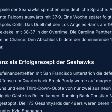
htspiele der Seahawks sprechen eine deutliche Sprache.
nta Falcons auswärts mit 37:9. Eine Woche später folgt
napolis Colts. Das Duell mit den Los Angeles Rams am
pektakel mit 38:37 in der Overtime. Die Carolina Panthe
eine Chance. Den Abschluss bildete der dominierende 
r.
nz als Erfolgsrezept der Seahawks
ufeinandertreffen mit San Francisco unterstrich die def
ffense um Quarterback Brock Purdy wurde auf magere 
Downs und eine Third-Down-Quote von nur zwei aus neu
ig die Gäste ins Rollen kamen. Running Back Christian
gestoppt. Die 173 Gesamtyards der 49ers waren deren ni
 unter Kyle Shanahan.