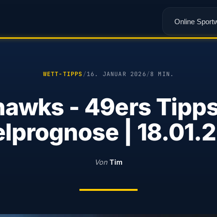
Online Sport
WETT-TIPPS
/
16. JANUAR 2026
/
8 MIN.
awks - 49ers Tipp
elprognose | 18.01.
Von
Tim