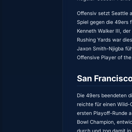
Offensiv setzt Seattle
Spiel gegen die 49ers 
Kenneth Walker III, de
Rushing Yards war dies
Jaxon Smith-Njigba führ
Offensive Player of th
San Francisc
Die 49ers beendeten di
reichte für einen Wild
ersten Playoff-Runde a
Bowl Champion, entwick
durch und zog damit in 