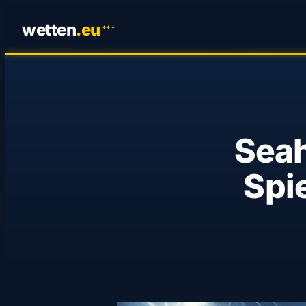
wetten
.
eu
✦
✦
✦
Seah
Spi