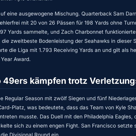
 auf eine ausgewogene Mischung. Quarterback Sam Darno
fehlerfrei mit 20 von 26 Pässen für 198 Yards ohne Turn
r 97 Yards sammelte, und Zach Charbonnet funktionierte 
 die zweitbeste Bodenleistung der Seahawks in dieser 
te die Liga mit 1.793 Receiving Yards an und gilt als h
e Year Award.
o 49ers kämpfen trotz Verletzun
e Regular Season mit zwölf Siegen und fünf Niederlage
-Card-Platz, was bedeutete, dass das Team von Kyle Sha
ntreten musste. Das Duell mit den Philadelphia Eagles
elte sich zu einem engen Fight. San Francisco setzte si
die Divisional Round ein.