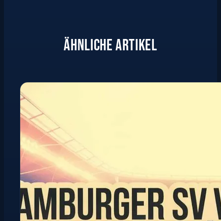
ÄHNLICHE ARTIKEL