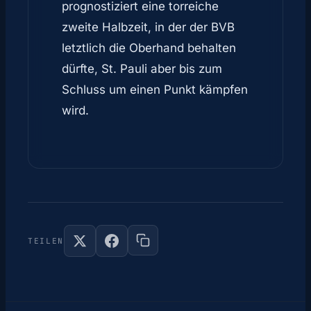
prognostiziert eine torreiche
zweite Halbzeit, in der der BVB
letztlich die Oberhand behalten
dürfte, St. Pauli aber bis zum
Schluss um einen Punkt kämpfen
wird.
TEILEN