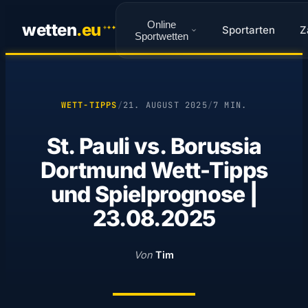
Online
wetten
.
eu
Sportarten
Z
✦
✦
✦
Sportwetten
WETT-TIPPS
/
21. AUGUST 2025
/
7 MIN.
St. Pauli vs. Borussia
Dortmund Wett-Tipps
und Spielprognose |
23.08.2025
Von
Tim