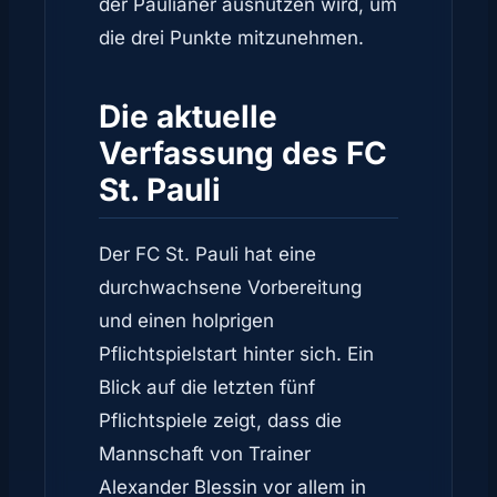
der Paulianer ausnutzen wird, um
die drei Punkte mitzunehmen.
Die aktuelle
Verfassung des FC
St. Pauli
Der FC St. Pauli hat eine
durchwachsene Vorbereitung
und einen holprigen
Pflichtspielstart hinter sich. Ein
Blick auf die letzten fünf
Pflichtspiele zeigt, dass die
Mannschaft von Trainer
Alexander Blessin vor allem in