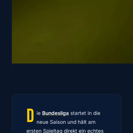
D
ie
Bundesliga
startet in die
neue Saison und hält am
ersten Spieltag direkt ein echtes