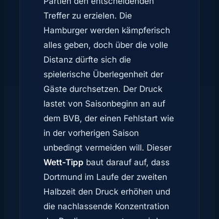
Partien den entscheidenden
Treffer zu erzielen. Die
Hamburger werden kämpferisch
alles geben, doch über die volle
Distanz dürfte sich die
spielerische Überlegenheit der
Gäste durchsetzen. Der Druck
lastet von Saisonbeginn an auf
dem BVB, der einen Fehlstart wie
in der vorherigen Saison
unbedingt vermeiden will. Dieser
Wett-Tipp
baut darauf auf, dass
Dortmund im Laufe der zweiten
Halbzeit den Druck erhöhen und
die nachlassende Konzentration