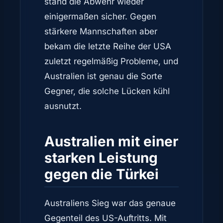
stand die Abwehr wieder
einigermaßen sicher. Gegen
stärkere Mannschaften aber
bekam die letzte Reihe der USA
zuletzt regelmäßig Probleme, und
Australien ist genau die Sorte
Gegner, die solche Lücken kühl
ausnutzt.
Australien mit einer
starken Leistung
gegen die Türkei
Australiens Sieg war das genaue
Gegenteil des US-Auftritts. Mit