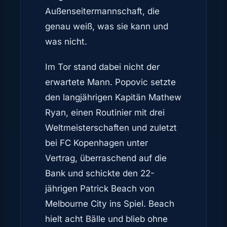
Außenseitermannschaft, die
genau weiß, was sie kann und
was nicht.
Im Tor stand dabei nicht der
erwartete Mann. Popovic setzte
den langjährigen Kapitän Mathew
Ryan, einen Routinier mit drei
Weltmeisterschaften und zuletzt
bei FC Kopenhagen unter
Vertrag, überraschend auf die
Bank und schickte den 22-
jährigen Patrick Beach von
Melbourne City ins Spiel. Beach
hielt acht Bälle und blieb ohne