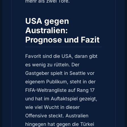
mehr als zwei Tore.
USA gegen
Australien:
Prognose und Fazit
Favorit sind die USA, daran gibt
es wenig zu rütteln. Der
Gastgeber spielt in Seattle vor
eigenem Publikum, steht in der
FIFA-Weltrangliste auf Rang 17
und hat im Auftaktspiel gezeigt,
wie viel Wucht in dieser
Offensive steckt. Australien
hingegen hat gegen die Türkei