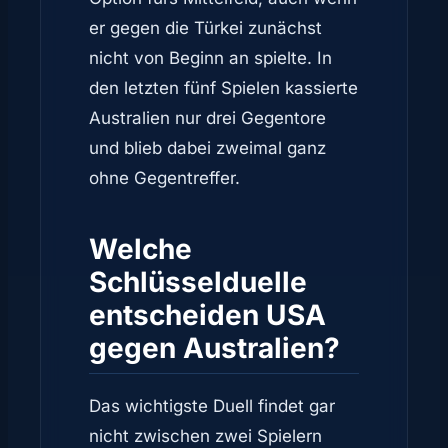
er gegen die Türkei zunächst
nicht von Beginn an spielte. In
den letzten fünf Spielen kassierte
Australien nur drei Gegentore
und blieb dabei zweimal ganz
ohne Gegentreffer.
Welche
Schlüsselduelle
entscheiden USA
gegen Australien?
Das wichtigste Duell findet gar
nicht zwischen zwei Spielern