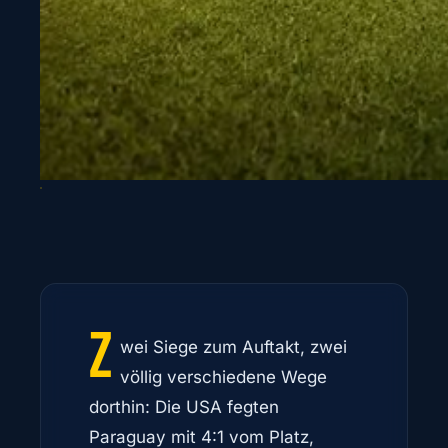
Z
wei Siege zum Auftakt, zwei
völlig verschiedene Wege
dorthin: Die USA fegten
Paraguay mit 4:1 vom Platz,