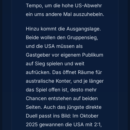
Tempo, um die hohe US-Abwehr
ein ums andere Mal auszuhebeln.
Hinzu kommt die Ausgangslage.
Beide wollen den Gruppensieg,
und die USA müssen als
Gastgeber vor eigenem Publikum
auf Sieg spielen und weit
aufrücken. Das öffnet Räume für
australische Konter, und je länger
das Spiel offen ist, desto mehr
Chancen entstehen auf beiden
Seiten. Auch das jüngste direkte
Duell passt ins Bild: Im Oktober
2025 gewannen die USA mit 2:1,