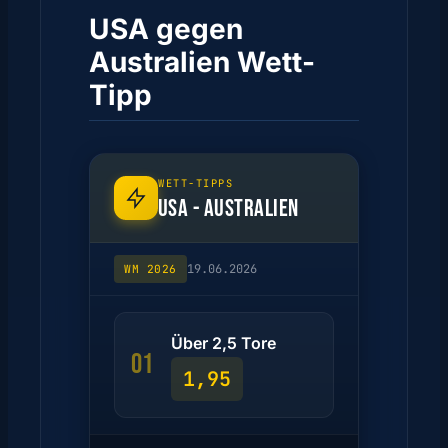
USA gegen
Australien Wett-
Tipp
WETT-TIPPS
USA - AUSTRALIEN
19.06.2026
WM 2026
Über 2,5 Tore
01
1,95