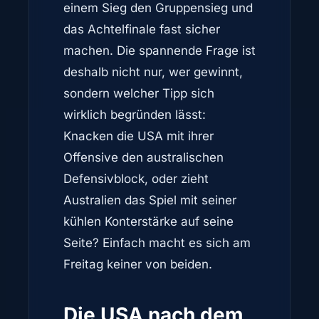
einem Sieg den Gruppensieg und
das Achtelfinale fast sicher
machen. Die spannende Frage ist
deshalb nicht nur, wer gewinnt,
sondern welcher Tipp sich
wirklich begründen lässt:
Knacken die USA mit ihrer
Offensive den australischen
Defensivblock, oder zieht
Australien das Spiel mit seiner
kühlen Konterstärke auf seine
Seite? Einfach macht es sich am
Freitag keiner von beiden.
Die USA nach dem