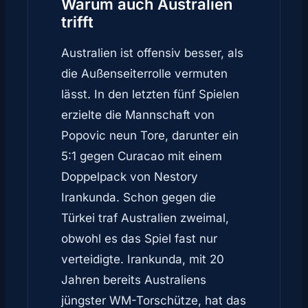
Warum auch Australien
trifft
Australien ist offensiv besser, als
die Außenseiterrolle vermuten
lässt. In den letzten fünf Spielen
erzielte die Mannschaft von
Popovic neun Tore, darunter ein
5:1 gegen Curacao mit einem
Doppelpack von Nestory
Irankunda. Schon gegen die
Türkei traf Australien zweimal,
obwohl es das Spiel fast nur
verteidigte. Irankunda, mit 20
Jahren bereits Australiens
jüngster WM-Torschütze, hat das