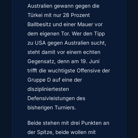
Australien gewann gegen die
Türkei mit nur 28 Prozent
Ballbesitz und einer Mauer vor
dem eigenen Tor. Wer den Tipp
zu USA gegen Australien sucht,
steht damit vor einem echten
Gegensatz, denn am 19. Juni
trifft die wuchtigste Offensive der
Gruppe D auf eine der
diszipliniertesten
Defensivleistungen des
bisherigen Turniers.
Beide stehen mit drei Punkten an
der Spitze, beide wollen mit