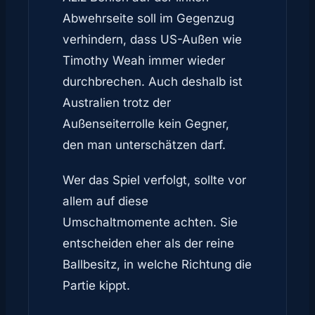
Abwehrseite soll im Gegenzug
verhindern, dass US-Außen wie
Timothy Weah immer wieder
durchbrechen. Auch deshalb ist
Australien trotz der
Außenseiterrolle kein Gegner,
den man unterschätzen darf.
Wer das Spiel verfolgt, sollte vor
allem auf diese
Umschaltmomente achten. Sie
entscheiden eher als der reine
Ballbesitz, in welche Richtung die
Partie kippt.