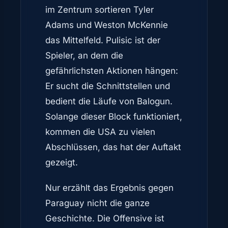
im Zentrum sortieren Tyler
Adams und Weston McKennie
das Mittelfeld. Pulisic ist der
Spieler, an dem die
gefährlichsten Aktionen hängen:
Er sucht die Schnittstellen und
bedient die Läufe von Balogun.
Solange dieser Block funktioniert,
kommen die USA zu vielen
Abschlüssen, das hat der Auftakt
gezeigt.
Nur erzählt das Ergebnis gegen
Paraguay nicht die ganze
Geschichte. Die Offensive ist