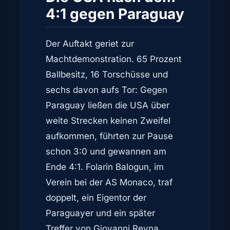
4:1 gegen Paraguay
Der Auftakt geriet zur
Machtdemonstration. 65 Prozent
Ballbesitz, 16 Torschüsse und
sechs davon aufs Tor: Gegen
Paraguay ließen die USA über
weite Strecken keinen Zweifel
aufkommen, führten zur Pause
schon 3:0 und gewannen am
Ende 4:1. Folarin Balogun, im
Verein bei der AS Monaco, traf
doppelt, ein Eigentor der
Paraguayer und ein später
Treffer von Giovanni Reyna