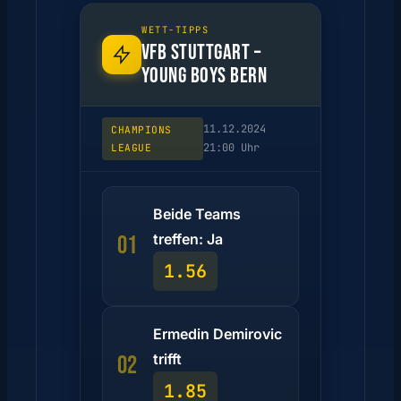
WETT-TIPPS
VFB STUTTGART –
YOUNG BOYS BERN
11.12.2024
CHAMPIONS
21:00 Uhr
LEAGUE
Beide Teams
treffen: Ja
01
1.56
Ermedin Demirovic
trifft
02
1.85