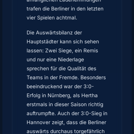
trafen die Berliner in den letzten
vier Spielen achtmal.
Die Auswärtsbilanz der
Hauptstädter kann sich sehen
lassen: Zwei Siege, ein Remis
und nur eine Niederlage
sprechen für die Qualität des
Teams in der Fremde. Besonders
beeindruckend war der 3:0-
Erfolg in Nürnberg, als Hertha
erstmals in dieser Saison richtig
auftrumpfte. Auch der 3:0-Sieg in
Hannover zeigt, dass die Berliner
auswärts durchaus torgefährlich