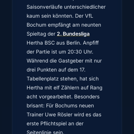
Saisonverläufe unterschiedlicher
kaum sein könnten. Der VfL
Bochum empfängt am neunten
Spieltag der
2. Bundesliga
Hertha BSC aus Berlin. Anpfiff
der Partie ist um 20:30 Uhr.
Während die Gastgeber mit nur
drei Punkten auf dem 17.
Tabellenplatz stehen, hat sich
Hertha mit elf Zählern auf Rang
acht vorgearbeitet. Besonders
brisant: Für Bochums neuen
Trainer Uwe Rösler wird es das
erste Pflichtspiel an der
Seitenlinie sein.