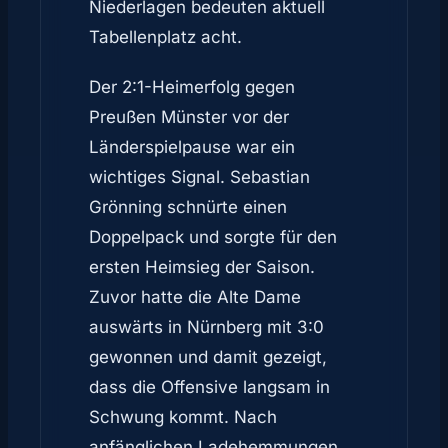
Niederlagen bedeuten aktuell
Tabellenplatz acht.
Der 2:1-Heimerfolg gegen
Preußen Münster vor der
Länderspielpause war ein
wichtiges Signal. Sebastian
Grönning schnürte einen
Doppelpack und sorgte für den
ersten Heimsieg der Saison.
Zuvor hatte die Alte Dame
auswärts in Nürnberg mit 3:0
gewonnen und damit gezeigt,
dass die Offensive langsam in
Schwung kommt. Nach
anfänglichen Ladehemmungen