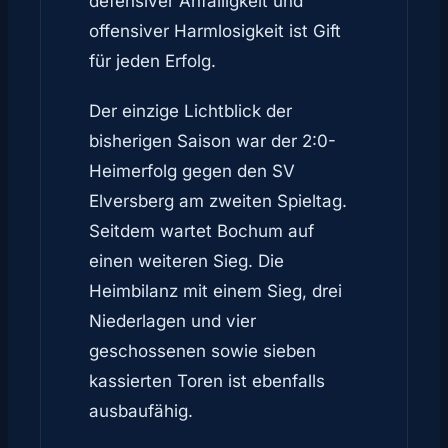
defensiver Anfälligkeit und
offensiver Harmlosigkeit ist Gift
für jeden Erfolg.
Der einzige Lichtblick der
bisherigen Saison war der 2:0-
Heimerfolg gegen den SV
Elversberg am zweiten Spieltag.
Seitdem wartet Bochum auf
einen weiteren Sieg. Die
Heimbilanz mit einem Sieg, drei
Niederlagen und vier
geschossenen sowie sieben
kassierten Toren ist ebenfalls
ausbaufähig.