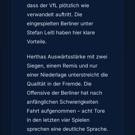
dass der VfL plötzlich wie
verwandelt auftritt. Die
eingespielten Berliner unter
Stefan Leitl haben hier klare
Vorteile.
Herthas Auswärtsstärke mit zwei
Siegen, einem Remis und nur
einer Niederlage unterstreicht die
Qualität in der Fremde. Die
Offensive der Berliner hat nach
anfänglichen Schwierigkeiten
Fahrt aufgenommen – acht Tore
in den letzten vier Spielen
sprechen eine deutliche Sprache.