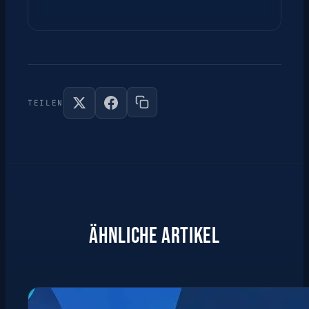
TEILEN
ÄHNLICHE ARTIKEL