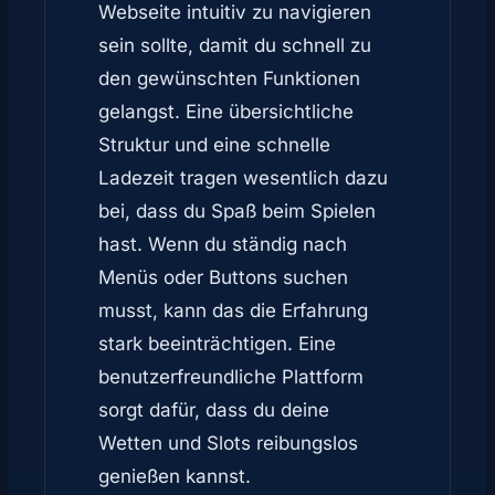
Webseite intuitiv zu navigieren
sein sollte, damit du schnell zu
den gewünschten Funktionen
gelangst. Eine übersichtliche
Struktur und eine schnelle
Ladezeit tragen wesentlich dazu
bei, dass du Spaß beim Spielen
hast. Wenn du ständig nach
Menüs oder Buttons suchen
musst, kann das die Erfahrung
stark beeinträchtigen. Eine
benutzerfreundliche Plattform
sorgt dafür, dass du deine
Wetten und Slots reibungslos
genießen kannst.