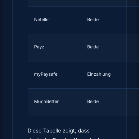
Neteller
Beide
Payz
Beide
myPaysafe
Einzahlung
MuchBetter
Beide
Diese Tabelle zeigt, dass