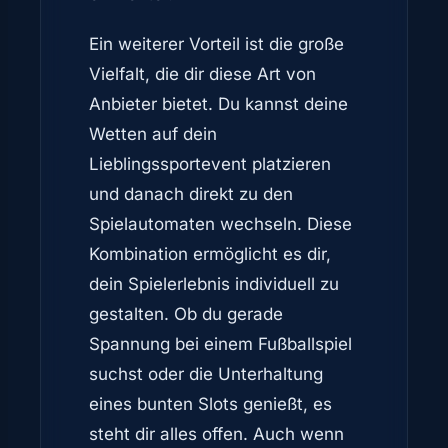
Ein weiterer Vorteil ist die große
Vielfalt, die dir diese Art von
Anbieter bietet. Du kannst deine
Wetten auf dein
Lieblingssportevent platzieren
und danach direkt zu den
Spielautomaten wechseln. Diese
Kombination ermöglicht es dir,
dein Spielerlebnis individuell zu
gestalten. Ob du gerade
Spannung bei einem Fußballspiel
suchst oder die Unterhaltung
eines bunten Slots genießt, es
steht dir alles offen. Auch wenn