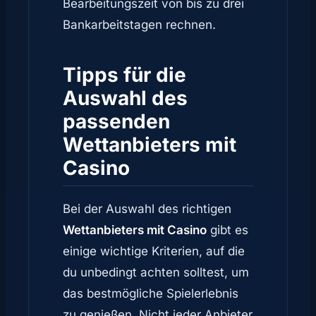
Bearbeitungszeit von bis zu drei
Bankarbeitstagen rechnen.
Tipps für die
Auswahl des
passenden
Wettanbieters mit
Casino
Bei der Auswahl des richtigen
Wettanbieters mit Casino
gibt es
einige wichtige Kriterien, auf die
du unbedingt achten solltest, um
das bestmögliche Spielerlebnis
zu genießen. Nicht jeder Anbieter