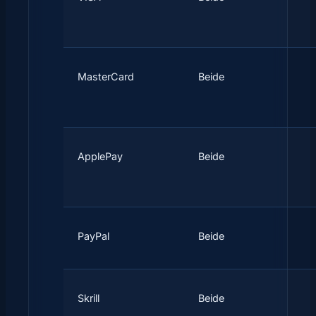
MasterCard
Beide
ApplePay
Beide
PayPal
Beide
Skrill
Beide