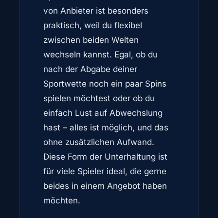
von Anbieter ist besonders
praktisch, weil du flexibel
zwischen beiden Welten
wechseln kannst. Egal, ob du
nach der Abgabe deiner
Sportwette noch ein paar Spins
spielen möchtest oder ob du
einfach Lust auf Abwechslung
hast – alles ist möglich, und das
ohne zusätzlichen Aufwand.
Diese Form der Unterhaltung ist
für viele Spieler ideal, die gerne
beides in einem Angebot haben
möchten.