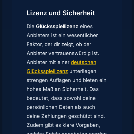
Lizenz und Sicherheit
Die
Glücksspiellizenz
eines
Anbieters ist ein wesentlicher
Faktor, der dir zeigt, ob der
Anbieter vertrauenswürdig ist.
Anbieter mit einer
deutschen
Glücksspiellizenz
unterliegen
strengen Auflagen und bieten ein
hohes Maß an Sicherheit. Das
bedeutet, dass sowohl deine
persönlichen Daten als auch
deine Zahlungen geschützt sind.
Zudem gibt es klare Vorgaben,