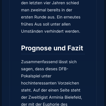
den letzten vier Jahren schied
man zweimal bereits in der
ersten Runde aus. Ein erneutes
frühes Aus soll unter allen
Umständen verhindert werden.
Prognose und Fazit
Zusammenfassend lässt sich
sagen, dass dieses DFB-
Pokalspiel unter
hochinteressanten Vorzeichen
steht. Auf der einen Seite steht
der Zweitligist Arminia Bielefeld,
der mit der Euphorie des