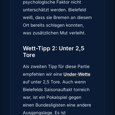
psychologische Faktor nicht
unterschätzt werden. Bielefeld
weiß, dass sie Bremen an diesem
Ort bereits schlagen konnten,
was zusätzlichen Mut verleiht.
Wett-Tipp 2: Unter 2,5
Tore
Als zweiten Tipp für diese Partie
empfehlen wir eine
Under-Wette
auf unter 2,5 Tore. Auch wenn
Bielefelds Saisonauftakt torreich
war, ist ein Pokalspiel gegen
einen Bundesligisten eine andere
Ausgangslage. Es ist