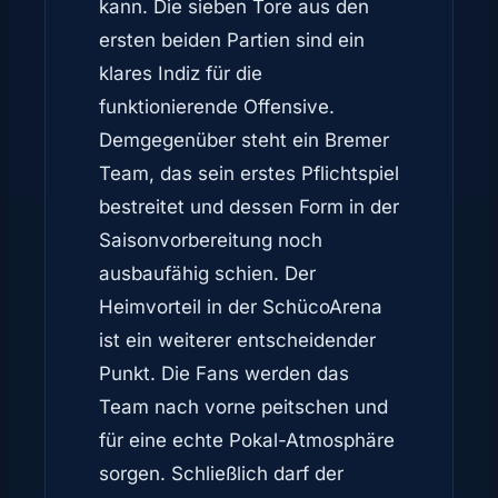
kann. Die sieben Tore aus den
ersten beiden Partien sind ein
klares Indiz für die
funktionierende Offensive.
Demgegenüber steht ein Bremer
Team, das sein erstes Pflichtspiel
bestreitet und dessen Form in der
Saisonvorbereitung noch
ausbaufähig schien. Der
Heimvorteil in der SchücoArena
ist ein weiterer entscheidender
Punkt. Die Fans werden das
Team nach vorne peitschen und
für eine echte Pokal-Atmosphäre
sorgen. Schließlich darf der