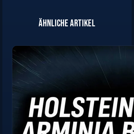
ÄHNLICHE ARTIKEL