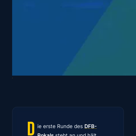
D
ie erste Runde des
DFB-
Pokals
steht an und hält