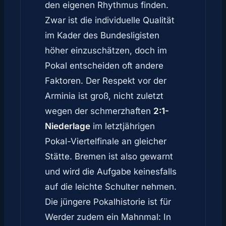
den eigenen Rhythmus finden.
Zwar ist die individuelle Qualität
im Kader des Bundesligisten
höher einzuschätzen, doch im
Pokal entscheiden oft andere
Faktoren. Der Respekt vor der
Arminia ist groß, nicht zuletzt
wegen der schmerzhaften
2:1-
Niederlage
im letztjährigen
Pokal-Viertelfinale an gleicher
Stätte. Bremen ist also gewarnt
und wird die Aufgabe keinesfalls
auf die leichte Schulter nehmen.
Die jüngere Pokalhistorie ist für
Werder zudem ein Mahnmal: In