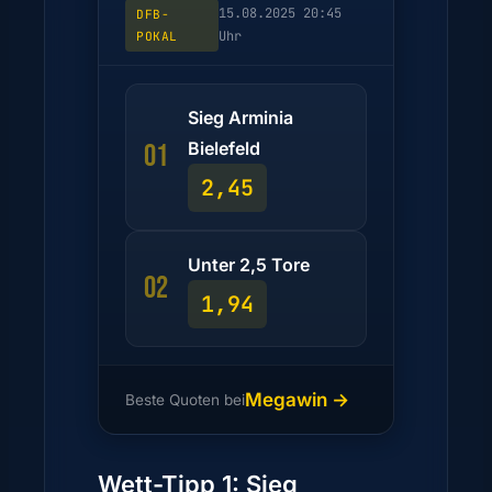
15.08.2025 20:45
DFB-
Uhr
POKAL
Sieg Arminia
Bielefeld
01
2,45
Unter 2,5 Tore
02
1,94
Megawin →
Beste Quoten bei
Wett-Tipp 1: Sieg