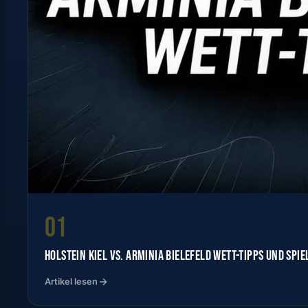
01
HOLSTEIN KIEL VS. ARMINIA BIELEFELD WETT-TIPPS UND SP
Artikel lesen