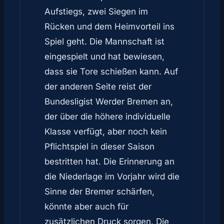
Aufstiegs, zwei Siegen im
Rücken und dem Heimvorteil ins
Spiel geht. Die Mannschaft ist
eingespielt und hat bewiesen,
dass sie Tore schießen kann. Auf
der anderen Seite reist der
Bundesligist Werder Bremen an,
der über die höhere individuelle
Klasse verfügt, aber noch kein
Pflichtspiel in dieser Saison
bestritten hat. Die Erinnerung an
die Niederlage im Vorjahr wird die
Sinne der Bremer schärfen,
könnte aber auch für
zusätzlichen Druck sorgen. Die