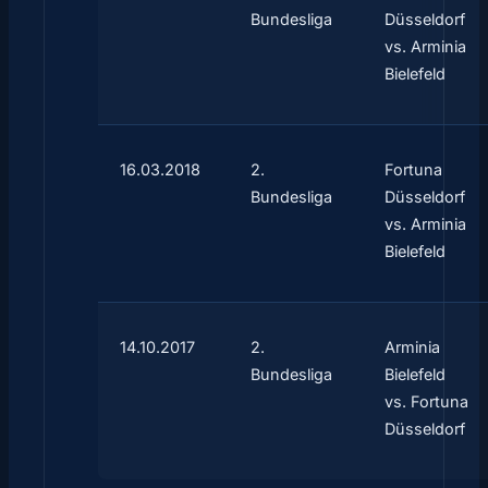
Bundesliga
Düsseldorf
vs. Arminia
Bielefeld
16.03.2018
2.
Fortuna
Bundesliga
Düsseldorf
vs. Arminia
Bielefeld
14.10.2017
2.
Arminia
Bundesliga
Bielefeld
vs. Fortuna
Düsseldorf