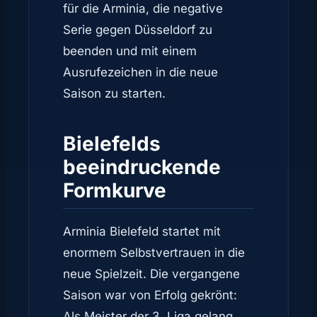
für die Arminia, die negative
Serie gegen Düsseldorf zu
beenden und mit einem
Ausrufezeichen in die neue
Saison zu starten.
Bielefelds
beeindruckende
Formkurve
Arminia Bielefeld startet mit
enormem Selbstvertrauen in die
neue Spielzeit. Die vergangene
Saison war von Erfolg gekrönt:
Als Meister der 3. Liga gelang