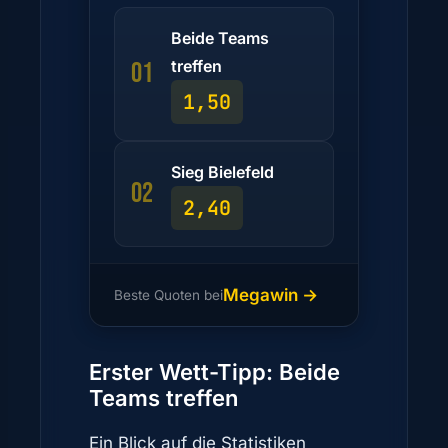
Beide Teams
treffen
01
1,50
Sieg Bielefeld
02
2,40
Megawin →
Beste Quoten bei
Erster Wett-Tipp: Beide
Teams treffen
Ein Blick auf die Statistiken