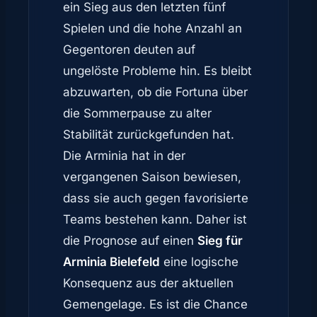
ein Sieg aus den letzten fünf
Spielen und die hohe Anzahl an
Gegentoren deuten auf
ungelöste Probleme hin. Es bleibt
abzuwarten, ob die Fortuna über
die Sommerpause zu alter
Stabilität zurückgefunden hat.
Die Arminia hat in der
vergangenen Saison bewiesen,
dass sie auch gegen favorisierte
Teams bestehen kann. Daher ist
die Prognose auf einen
Sieg für
Arminia Bielefeld
eine logische
Konsequenz aus der aktuellen
Gemengelage. Es ist die Chance