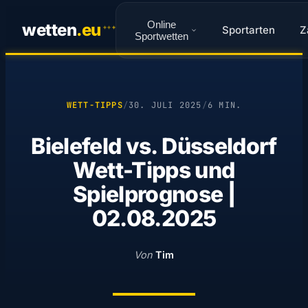
Online
wetten
.
eu
Sportarten
Z
✦
✦
✦
Sportwetten
WETT-TIPPS
/
30. JULI 2025
/
6 MIN.
Bielefeld vs. Düsseldorf
Wett-Tipps und
Spielprognose |
02.08.2025
Von
Tim