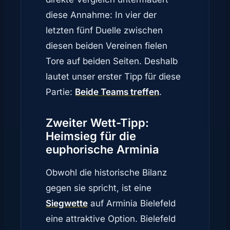
diese Annahme: In vier der
letzten fünf Duelle zwischen
diesen beiden Vereinen fielen
Tore auf beiden Seiten. Deshalb
lautet unser erster Tipp für diese
Partie:
Beide Teams treffen
.
Zweiter Wett-Tipp:
Heimsieg für die
euphorische Arminia
Obwohl die historische Bilanz
gegen sie spricht, ist eine
Siegwette
auf Arminia Bielefeld
eine attraktive Option. Bielefeld