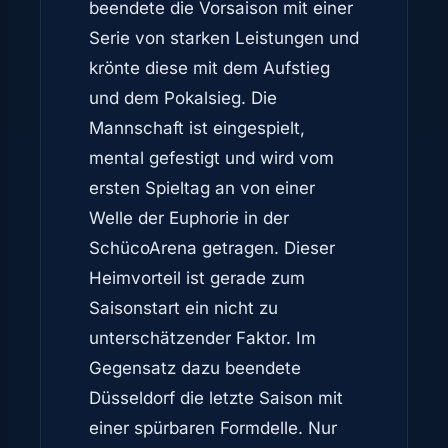
beendete die Vorsaison mit einer
Serie von starken Leistungen und
krönte diese mit dem Aufstieg
und dem Pokalsieg. Die
Mannschaft ist eingespielt,
mental gefestigt und wird vom
ersten Spieltag an von einer
Welle der Euphorie in der
SchücoArena getragen. Dieser
Heimvorteil ist gerade zum
Saisonstart ein nicht zu
unterschätzender Faktor. Im
Gegensatz dazu beendete
Düsseldorf die letzte Saison mit
einer spürbaren Formdelle. Nur