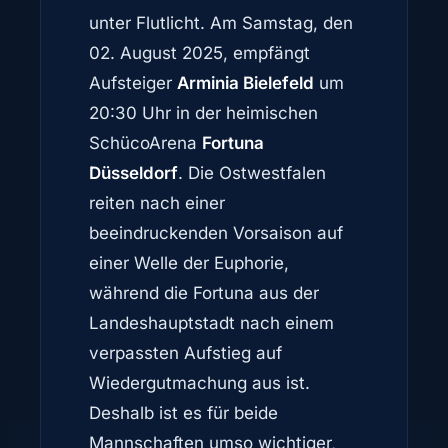
unter Flutlicht. Am Samstag, den
02. August 2025, empfängt
Aufsteiger
Arminia Bielefeld
um
20:30 Uhr in der heimischen
SchücoArena
Fortuna
Düsseldorf
. Die Ostwestfalen
reiten nach einer
beeindruckenden Vorsaison auf
einer Welle der Euphorie,
während die Fortuna aus der
Landeshauptstadt nach einem
verpassten Aufstieg auf
Wiedergutmachung aus ist.
Deshalb ist es für beide
Mannschaften umso wichtiger,