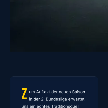
Z
um Auftakt der neuen Saison
in der 2. Bundesliga erwartet
uns ein echtes Traditionsduell