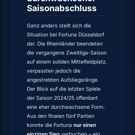
Saisonabschluss
Ganz anders stellt sich die
Situation bei Fortuna Düsseldorf
dar. Die Rheinländer beendeten
die vergangene Zweitliga-Saison
auf einem soliden Mittelfeldplatz,
verpassten jedoch die
angestrebten Aufstiegsränge.
Der Blick auf die letzten Spiele
der Saison 2024/25 offenbart
eine eher durchwachsene Form.
Aus den finalen fünf Partien
konnte die Fortuna
nur einen
einzigen Sieg
verbuchen – ein