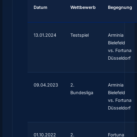
Datum
Wettbewerb
Begegnung
13.01.2024
Testspiel
Arminia
Bielefeld
vs. Fortuna
Düsseldorf
09.04.2023
2.
Arminia
Bundesliga
Bielefeld
vs. Fortuna
Düsseldorf
01.10.2022
2.
Fortuna