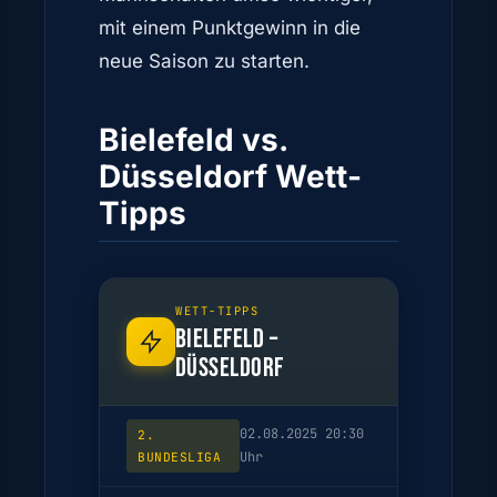
mit einem Punktgewinn in die
neue Saison zu starten.
Bielefeld vs.
Düsseldorf Wett-
Tipps
WETT-TIPPS
BIELEFELD –
DÜSSELDORF
02.08.2025 20:30
2.
Uhr
BUNDESLIGA