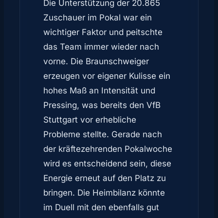
Die Unterstützung der 20.865
Zuschauer im Pokal war ein
wichtiger Faktor und peitschte
das Team immer wieder nach
vorne. Die Braunschweiger
erzeugen vor eigener Kulisse ein
hohes Maß an Intensität und
Pressing, was bereits den VfB
Stuttgart vor erhebliche
Probleme stellte. Gerade nach
der kräftezehrenden Pokalwoche
wird es entscheidend sein, diese
Energie erneut auf den Platz zu
bringen. Die Heimbilanz könnte
im Duell mit den ebenfalls gut