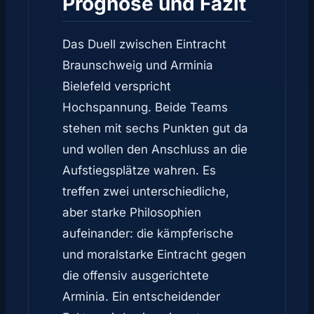
Prognose und Fazit
Das Duell zwischen Eintracht
Braunschweig und Arminia
Bielefeld verspricht
Hochspannung. Beide Teams
stehen mit sechs Punkten gut da
und wollen den Anschluss an die
Aufstiegsplätze wahren. Es
treffen zwei unterschiedliche,
aber starke Philosophien
aufeinander: die kämpferische
und moralstarke Eintracht gegen
die offensiv ausgerichtete
Arminia. Ein entscheidender