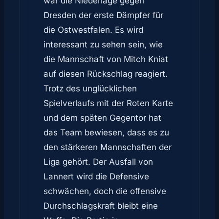
war die Niederlage gegen
Dresden der erste Dämpfer für
die Ostwestfalen. Es wird
interessant zu sehen sein, wie
die Mannschaft von Mitch Kniat
auf diesen Rückschlag reagiert.
Trotz des unglücklichen
Spielverlaufs mit der Roten Karte
und dem späten Gegentor hat
das Team bewiesen, dass es zu
den stärkeren Mannschaften der
Liga gehört. Der Ausfall von
Lannert wird die Defensive
schwächen, doch die offensive
Durchschlagskraft bleibt eine