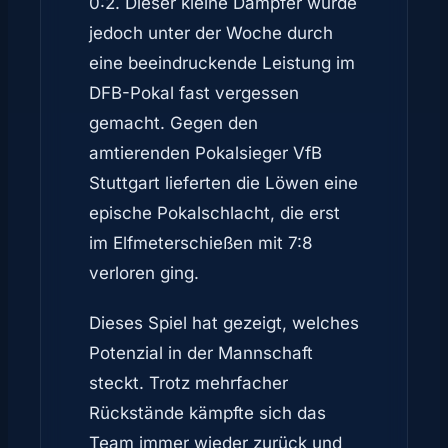
0:2. Dieser kleine Dämpfer wurde
jedoch unter der Woche durch
eine beeindruckende Leistung im
DFB-Pokal fast vergessen
gemacht. Gegen den
amtierenden Pokalsieger VfB
Stuttgart lieferten die Löwen eine
epische Pokalschlacht, die erst
im Elfmeterschießen mit 7:8
verloren ging.
Dieses Spiel hat gezeigt, welches
Potenzial in der Mannschaft
steckt. Trotz mehrfacher
Rückstände kämpfte sich das
Team immer wieder zurück und