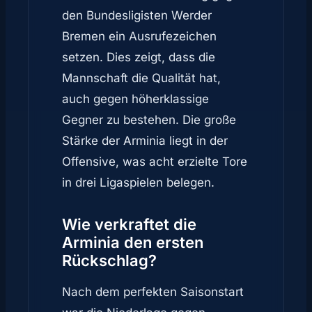
den Bundesligisten Werder
Bremen ein Ausrufezeichen
setzen. Dies zeigt, dass die
Mannschaft die Qualität hat,
auch gegen höherklassige
Gegner zu bestehen. Die große
Stärke der Arminia liegt in der
Offensive, was acht erzielte Tore
in drei Ligaspielen belegen.
Wie verkraftet die
Arminia den ersten
Rückschlag?
Nach dem perfekten Saisonstart