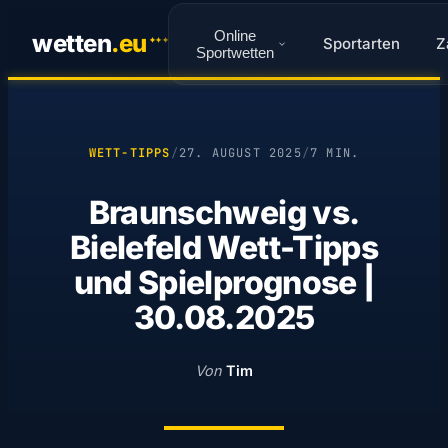
Online
wetten
.
eu
Sportarten
Z
✦
✦
✦
Sportwetten
WETT-TIPPS
/
27. AUGUST 2025
/
7 MIN.
Braunschweig vs.
Bielefeld Wett-Tipps
und Spielprognose |
30.08.2025
Von
Tim