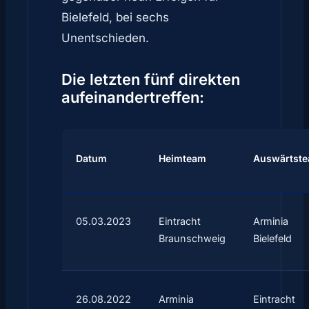
Bielefeld, bei sechs
Unentschieden.
Die letzten fünf direkten
aufeinandertreffen:
Datum
Heimteam
Auswärtst
05.03.2023
Eintracht
Arminia
Braunschweig
Bielefeld
26.08.2022
Arminia
Eintracht