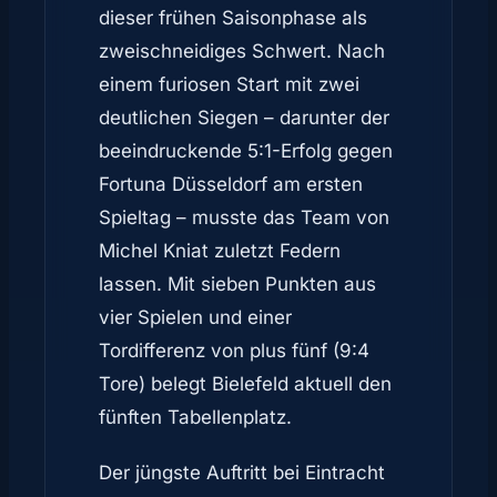
dieser frühen Saisonphase als
zweischneidiges Schwert. Nach
einem furiosen Start mit zwei
deutlichen Siegen – darunter der
beeindruckende 5:1-Erfolg gegen
Fortuna Düsseldorf am ersten
Spieltag – musste das Team von
Michel Kniat zuletzt Federn
lassen. Mit sieben Punkten aus
vier Spielen und einer
Tordifferenz von plus fünf (9:4
Tore) belegt Bielefeld aktuell den
fünften Tabellenplatz.
Der jüngste Auftritt bei Eintracht