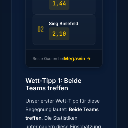
1,44
Sieg Bielefeld
02
2,10
Megawin →
Beste Quoten bei
Wett-Tipp 1: Beide
Teams treffen
Unser erster Wett-Tipp für diese
Begegnung lautet:
Beide Teams
treffen
. Die Statistiken
untermauern diese Einschätzung