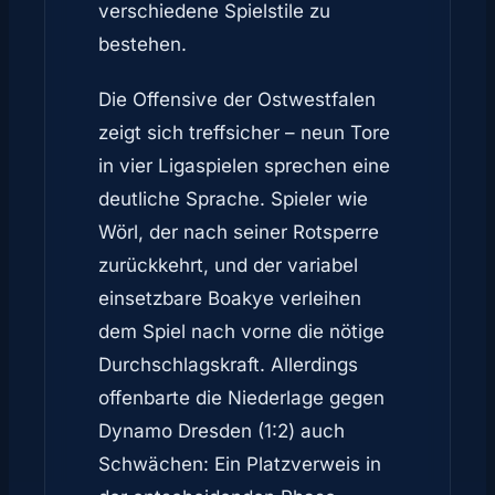
verschiedene Spielstile zu
bestehen.
Die Offensive der Ostwestfalen
zeigt sich treffsicher – neun Tore
in vier Ligaspielen sprechen eine
deutliche Sprache. Spieler wie
Wörl, der nach seiner Rotsperre
zurückkehrt, und der variabel
einsetzbare Boakye verleihen
dem Spiel nach vorne die nötige
Durchschlagskraft. Allerdings
offenbarte die Niederlage gegen
Dynamo Dresden (1:2) auch
Schwächen: Ein Platzverweis in