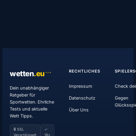
RECHTLICHES
SPIELER
wetten
.
eu
✦
✦
✦
Impressum
Check dei
Dein unabhängiger
Ratgeber für
Datenschutz
Gegen
Sportwetten. Ehrliche
Glücksspi
Tests und aktuelle
Über Uns
Wett Tipps.
🔒 SSL
✓
Verschlüsselt
18+