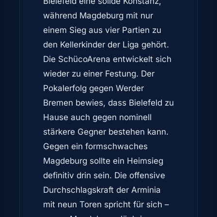
Bielefeld eine solide Konstanz,
während Magdeburg mit nur
einem Sieg aus vier Partien zu
den Kellerkinder der Liga gehört.
Die SchücoArena entwickelt sich
wieder zu einer Festung. Der
Pokalerfolg gegen Werder
Bremen bewies, dass Bielefeld zu
Hause auch gegen nominell
stärkere Gegner bestehen kann.
Gegen ein formschwaches
Magdeburg sollte ein Heimsieg
definitiv drin sein. Die offensive
Durchschlagskraft der Arminia
mit neun Toren spricht für sich –