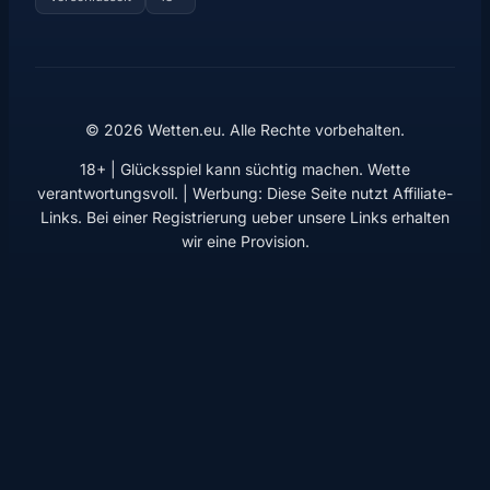
© 2026 Wetten.eu. Alle Rechte vorbehalten.
18+ | Glücksspiel kann süchtig machen. Wette
verantwortungsvoll. | Werbung: Diese Seite nutzt Affiliate-
Links. Bei einer Registrierung ueber unsere Links erhalten
wir eine Provision.