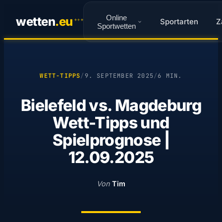
Online
wetten
.
eu
Sportarten
Z
✦
✦
✦
Sportwetten
WETT-TIPPS
/
9. SEPTEMBER 2025
/
6 MIN.
Bielefeld vs. Magdeburg
Wett-Tipps und
Spielprognose |
12.09.2025
Von
Tim