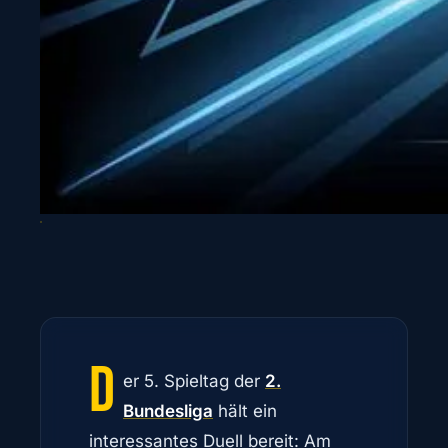
D
er 5. Spieltag der
2.
Bundesliga
hält ein
interessantes Duell bereit: Am