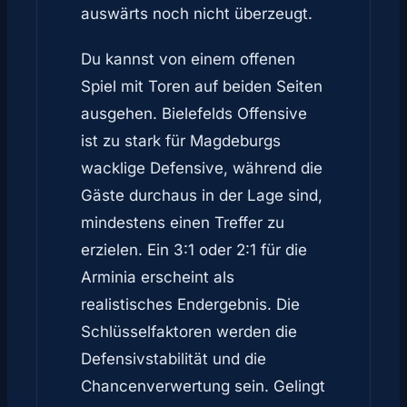
auswärts noch nicht überzeugt.
Du kannst von einem offenen
Spiel mit Toren auf beiden Seiten
ausgehen. Bielefelds Offensive
ist zu stark für Magdeburgs
wacklige Defensive, während die
Gäste durchaus in der Lage sind,
mindestens einen Treffer zu
erzielen. Ein 3:1 oder 2:1 für die
Arminia erscheint als
realistisches Endergebnis. Die
Schlüsselfaktoren werden die
Defensivstabilität und die
Chancenverwertung sein. Gelingt