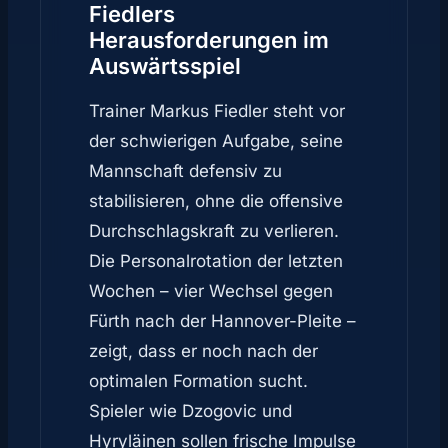
Fiedlers
Herausforderungen im
Auswärtsspiel
Trainer Markus Fiedler steht vor
der schwierigen Aufgabe, seine
Mannschaft defensiv zu
stabilisieren, ohne die offensive
Durchschlagskraft zu verlieren.
Die Personalrotation der letzten
Wochen – vier Wechsel gegen
Fürth nach der Hannover-Pleite –
zeigt, dass er noch nach der
optimalen Formation sucht.
Spieler wie Dzogovic und
Hyryläinen sollen frische Impulse