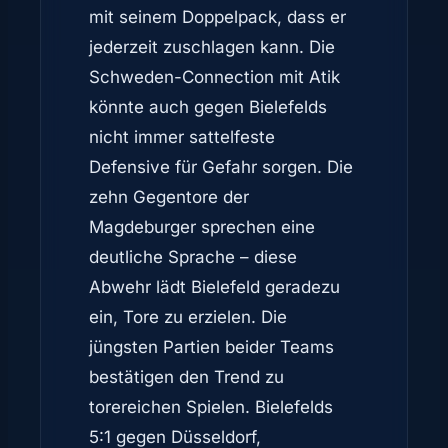
mit seinem Doppelpack, dass er
jederzeit zuschlagen kann. Die
Schweden-Connection mit Atik
könnte auch gegen Bielefelds
nicht immer sattelfeste
Defensive für Gefahr sorgen. Die
zehn Gegentore der
Magdeburger sprechen eine
deutliche Sprache – diese
Abwehr lädt Bielefeld geradezu
ein, Tore zu erzielen. Die
jüngsten Partien beider Teams
bestätigen den Trend zu
torereichen Spielen. Bielefelds
5:1 gegen Düsseldorf,